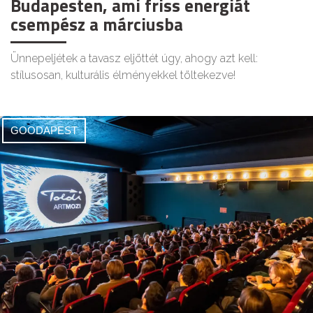
Budapesten, ami friss energiát
csempész a márciusba
Ünnepeljétek a tavasz eljöttét úgy, ahogy azt kell:
stílusosan, kulturális élményekkel töltekezve!
GOODAPEST