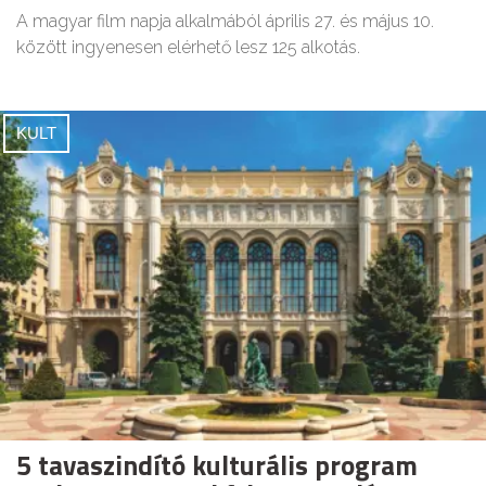
A magyar film napja alkalmából április 27. és május 10.
között ingyenesen elérhető lesz 125 alkotás.
KULT
5 tavaszindító kulturális program