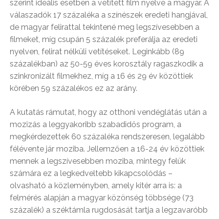
szerint ideális esetben a vetített film nyelve a magyar. A
válaszadók 17 százaléka a színészek eredeti hangjával,
de magyar felirattal tekintené meg legszívesebben a
filmeket, míg csupán 5 százalék preferálja az eredeti
nyelven, felirat nélküli vetítéseket. Leginkább (89
százalékban) az 50-59 éves korosztály ragaszkodik a
szinkronizált filmekhez, míg a 16 és 29 év közöttiek
körében 59 százalékos ez az arány.
A kutatás rámutat, hogy az otthoni vendéglátás után a
mozizás a leggyakoribb szabadidős program, a
megkérdezettek 60 százaléka rendszeresen, legalább
félévente jár moziba. Jellemzően a 16-24 év közöttiek
mennek a legszívesebben moziba, mintegy felük
számára ez a legkedveltebb kikapcsolódás –
olvasható a közleményben, amely kitér arra is: a
felmérés alapján a magyar közönség többsége (73
százalék) a széktámla rugdosását tartja a legzavaróbb