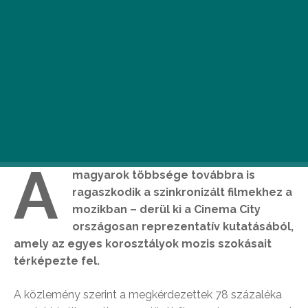
A
magyarok többsége továbbra is
ragaszkodik a szinkronizált filmekhez a
mozikban – derül ki a Cinema City
országosan reprezentatív kutatásából,
amely az egyes korosztályok mozis szokásait
térképezte fel.
A közlemény szerint a megkérdezettek 78 százaléka