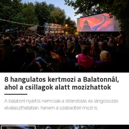
8 hangulatos kertmozi a Balatonnál,
ahol a csillagok alatt mozizhattok
A balatoni nyártól nemcsak a strandolás és lángosozás
elválaszthatatlan, hanem a szabadtéri mozi is.