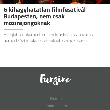
6 kihagyhatatlan filmfesztivál
Budapesten, nem csak
mozirajongóknak
A legjobb dokumentumfilmek, animációs, hazai és
nemzetközi alkotások várnak rátok a nézőtéren.
Rólunk
Impresszum