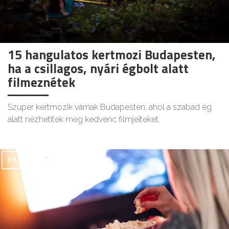
15 hangulatos kertmozi Budapesten,
ha a csillagos, nyári égbolt alatt
filmeznétek
Szuper kertmozik várnak Budapesten, ahol a szabad ég
alatt nézhetitek meg kedvenc filmjeiteket.
FILMEK