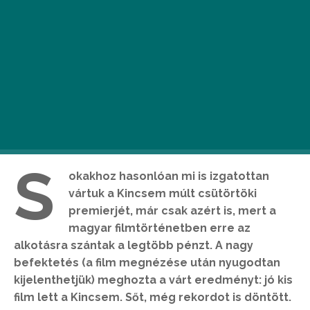
S
okakhoz hasonlóan mi is izgatottan
vártuk a Kincsem múlt csütörtöki
premierjét, már csak azért is, mert a
magyar filmtörténetben erre az
alkotásra szántak a legtöbb pénzt. A nagy
befektetés (a film megnézése után nyugodtan
kijelenthetjük) meghozta a várt eredményt: jó kis
film lett a Kincsem. Sőt, még rekordot is döntött.