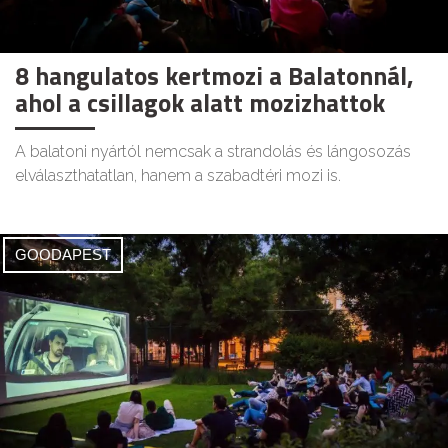
8 hangulatos kertmozi a Balatonnál,
ahol a csillagok alatt mozizhattok
A balatoni nyártól nemcsak a strandolás és lángosozás
elválaszthatatlan, hanem a szabadtéri mozi is.
GOODAPEST