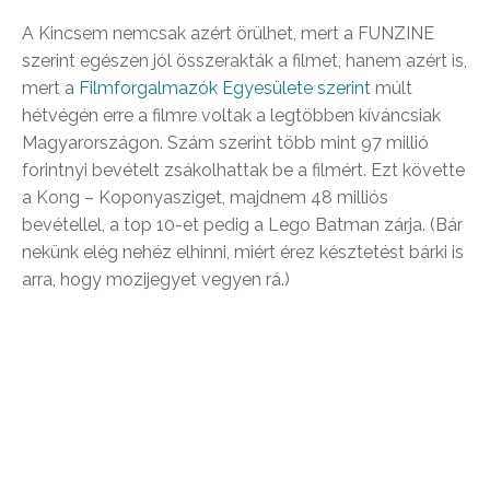
A Kincsem nemcsak azért örülhet, mert a FUNZINE
szerint egészen jól összerakták a filmet, hanem azért is,
mert a
Filmforgalmazók Egyesülete szerint
múlt
hétvégén erre a filmre voltak a legtöbben kíváncsiak
Magyarországon. Szám szerint több mint 97 millió
forintnyi bevételt zsákolhattak be a filmért. Ezt követte
a Kong – Koponyasziget, majdnem 48 milliós
bevétellel, a top 10-et pedig a Lego Batman zárja. (Bár
nekünk elég nehéz elhinni, miért érez késztetést bárki is
arra, hogy mozijegyet vegyen rá.)