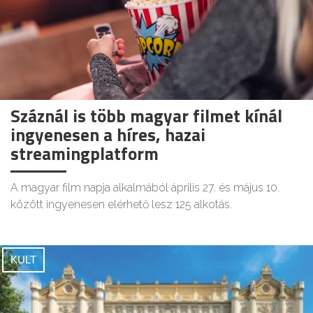
Száznál is több magyar filmet kínál
ingyenesen a híres, hazai
streamingplatform
A magyar film napja alkalmából április 27. és május 10.
között ingyenesen elérhető lesz 125 alkotás.
KULT