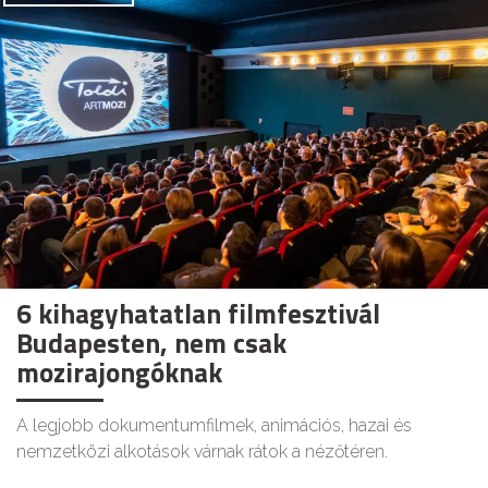
6 kihagyhatatlan filmfesztivál
Budapesten, nem csak
mozirajongóknak
A legjobb dokumentumfilmek, animációs, hazai és
nemzetközi alkotások várnak rátok a nézőtéren.