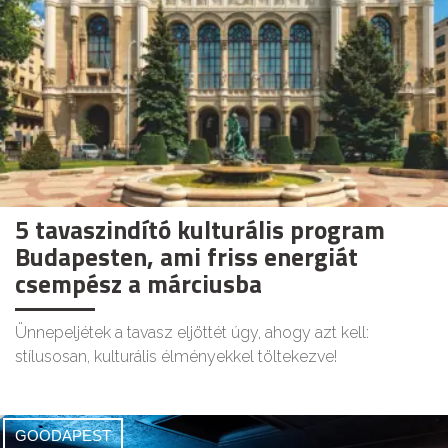
5 tavaszindító kulturális program
Budapesten, ami friss energiát
csempész a márciusba
Ünnepeljétek a tavasz eljöttét úgy, ahogy azt kell:
stílusosan, kulturális élményekkel töltekezve!
GOODAPEST