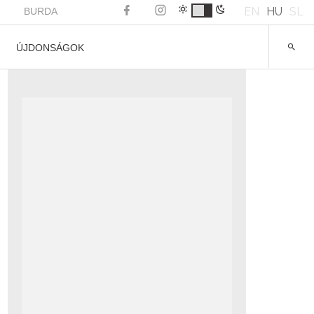
EN
HU
SL
BURDA
ÚJDONSÁGOK