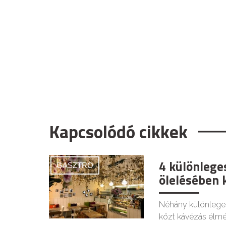
Kapcsolódó cikkek
4 különlege
GASZTRO
ölelésében 
Néhány különlege
közt kávézás élmé