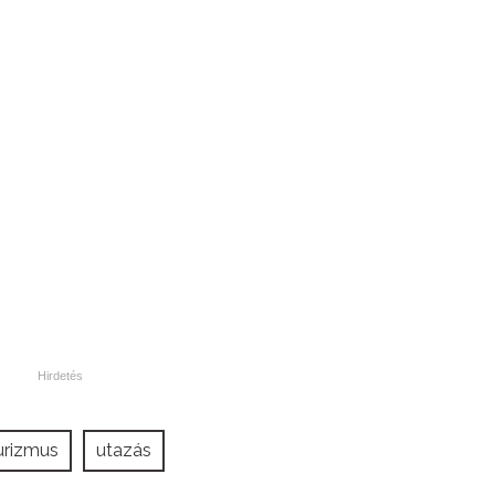
urizmus
utazás