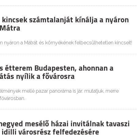
 kincsek számtalanját kínálja a nyáron
 Mátra
n nyáron a Mátrát és környékének felbecsülhetetlen kincseit!
s étterem Budapesten, ahonnan a
átás nyílik a fővárosra
lmények mellé pazar panoráma is jár: mutatjuk, merre
fővárosban.
negyed mesélő házai invitálnak tavaszi
 idilli városrész felfedezésére