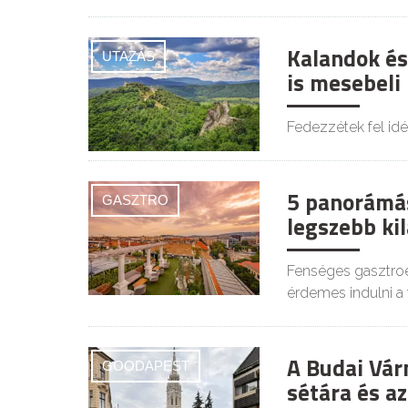
Kalandok és
UTAZÁS
is mesebeli
Fedezzétek fel idé
5 panorámá
GASZTRO
legszebb kil
Fenséges gasztroé
érdemes indulni a 
A Budai Vár
GOODAPEST
sétára és az