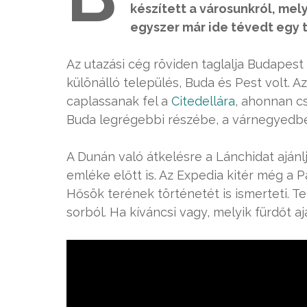
készített a városunkról, mel
egyszer már ide tévedt egy 
Az utazási cég röviden taglalja Budapest
különálló település, Buda és Pest volt. 
caplassanak fel a
Citedellára
, ahonnan cs
Buda legrégebbi részébe, a várnegyedbe
A Dunán való átkelésre a Lánchidat aján
emléke előtt is. Az Expedia kitér még a 
Hősök terének történetét is ismerteti. 
sorból. Ha kíváncsi vagy, melyik fürdőt a