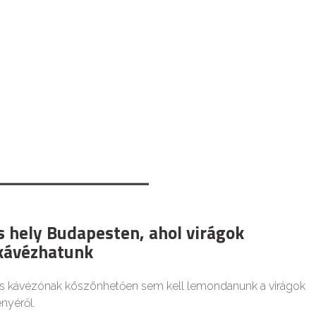
s hely Budapesten, ahol virágok
kávézhatunk
s kávézónak köszönhetően sem kell lemondanunk a virágok
nyéről.