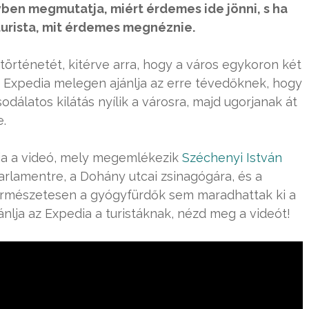
yben megmutatja, miért érdemes ide jönni, s ha
turista, mit érdemes megnéznie.
 történetét, kitérve arra, hogy a város egykoron két
Az Expedia melegen ajánlja az erre tévedőknek, hogy
odálatos kilátás nyílik a városra, majd ugorjanak át
.
lja a videó, mely megemlékezik
Széchenyi István
Parlamentre, a Dohány utcai zsinagógára, és a
Természetesen a gyógyfürdők sem maradhattak ki a
jánlja az Expedia a turistáknak, nézd meg a videót!