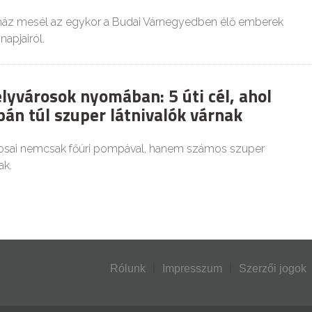
ház mesél az egykor a Budai Várnegyedben élő emberek
apjairól.
élyvárosok nyomában: 5 úti cél, ahol
pán túl szuper látnivalók várnak
rosai nemcsak főúri pompával, hanem számos szuper
ak.
Rólunk
Impresszum
Szerzői jogok