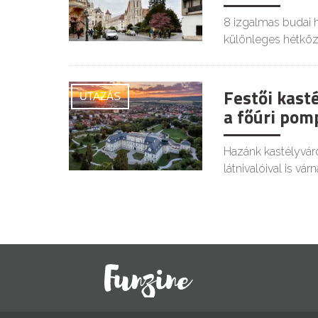
8 izgalmas budai 
különleges hétközn
Festői kast
UTAZÁS
a főúri pom
Hazánk kastélyvá
látnivalóival is várn