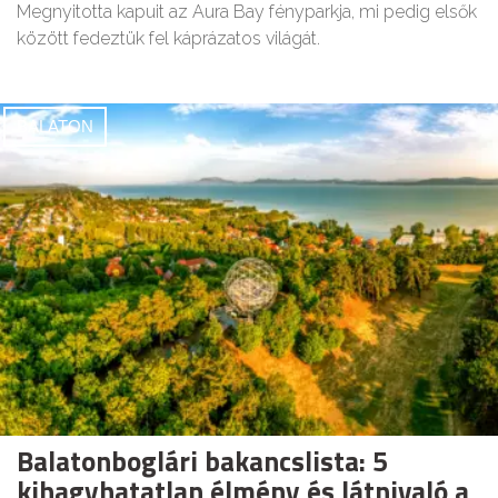
Megnyitotta kapuit az Aura Bay fényparkja, mi pedig elsők
között fedeztük fel káprázatos világát.
BALATON
Balatonboglári bakancslista: 5
kihagyhatatlan élmény és látnivaló a