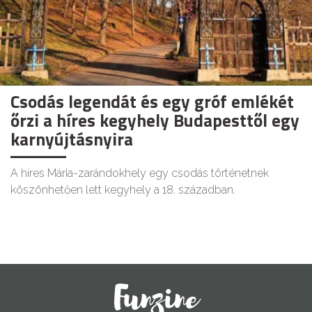
Csodás legendát és egy gróf emlékét
őrzi a híres kegyhely Budapesttől egy
karnyújtásnyira
A híres Mária-zarándokhely egy csodás történetnek
köszönhetően lett kegyhely a 18. században.