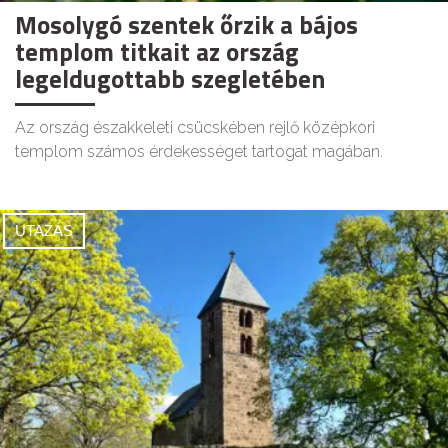
Mosolygó szentek őrzik a bájos
templom titkait az ország
legeldugottabb szegletében
Az ország északkeleti csücskében rejlő középkori
templom számos érdekességet tartogat magában.
UTAZÁS