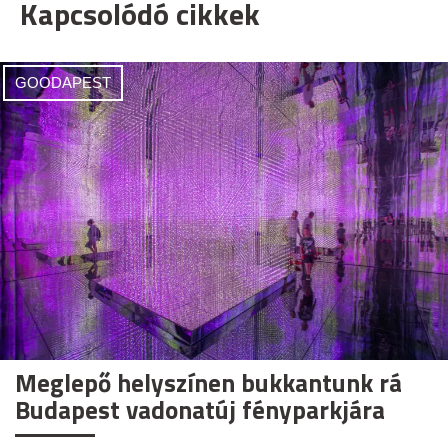
Kapcsolódó cikkek
GOODAPEST
Meglepő helyszínen bukkantunk rá
Budapest vadonatúj fényparkjára