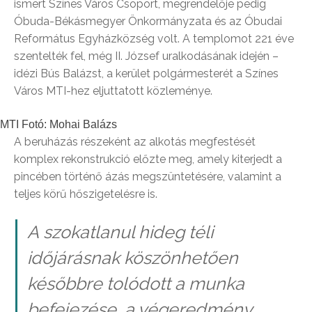
ismert Színes Város Csoport, megrendelője pedig
Óbuda-Békásmegyer Önkormányzata és az Óbudai
Református Egyházközség volt. A templomot 221 éve
szentelték fel, még II. József uralkodásának idején –
idézi Bús Balázst, a kerület polgármesterét a Színes
Város MTI-hez eljuttatott közleménye.
MTI Fotó: Mohai Balázs
A beruházás részeként az alkotás megfestését
komplex rekonstrukció előzte meg, amely kiterjedt a
pincében történő ázás megszüntetésére, valamint a
teljes körű hőszigetelésre is.
A szokatlanul hideg téli
időjárásnak köszönhetően
későbbre tolódott a munka
befejezése, a végeredmény