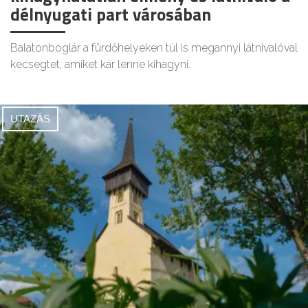
délnyugati part városában
Balatonboglár a fürdőhelyeken túl is megannyi látnivalóval
kecsegtet, amiket kár lenne kihagyni.
UTAZÁS