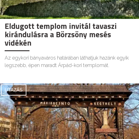
Eldugott templom invitál tavaszi
kirándulásra a Börzsöny mesés
vidékén
Az egykori bányaváros határában láthatjuk hazánk egyik
legszebb, épen maradt Árpád-kori templomát.
UTAZÁS