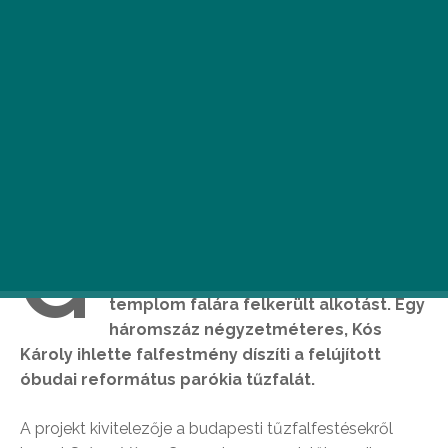
G
raffiti egy templom falán? Kis túlzással
annak is mondhatjuk az óbudai
templom falára felkerült alkotást. Egy
háromszáz négyzetméteres, Kós
Károly ihlette falfestmény díszíti a felújított
óbudai református parókia tűzfalát.
A projekt kivitelezője a budapesti tűzfalfestésekről