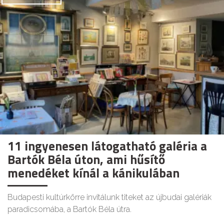
11 ingyenesen látogatható galéria a
Bartók Béla úton, ami hűsítő
menedéket kínál a kánikulában
Budapesti kultúrkörre invitálunk titeket az újbudai galériák
paradicsomába, a Bartók Béla útra.