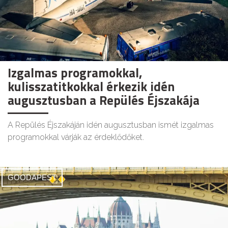
Izgalmas programokkal,
kulisszatitkokkal érkezik idén
augusztusban a Repülés Éjszakája
A Repülés Éjszakáján idén augusztusban ismét izgalmas
programokkal várják az érdeklődőket.
GOODAPEST