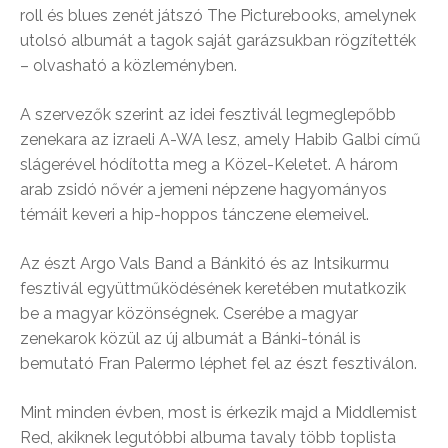
roll és blues zenét játszó The Picturebooks, amelynek
utolsó albumát a tagok saját garázsukban rögzítették
– olvasható a közleményben.
A szervezők szerint az idei fesztivál legmeglepőbb
zenekara az izraeli A-WA lesz, amely Habib Galbi című
slágerével hódította meg a Közel-Keletet. A három
arab zsidó nővér a jemeni népzene hagyományos
témáit keveri a hip-hoppos tánczene elemeivel.
Az észt Argo Vals Band a Bánkitó és az Intsikurmu
fesztivál együttműködésének keretében mutatkozik
be a magyar közönségnek. Cserébe a magyar
zenekarok közül az új albumát a Bánki-tónál is
bemutató Fran Palermo léphet fel az észt fesztiválon.
Mint minden évben, most is érkezik majd a Middlemist
Red, akiknek legutóbbi albuma tavaly több toplista