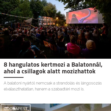
8 hangulatos kertmozi a Balatonnál,
ahol a csillagok alatt mozizhattok
A balatoni nyártól nemcsak a strandolás és lángosozás
elválaszthatatlan, hanem a szabadtéri mozi is.
GOODAPEST