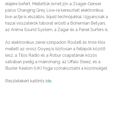
elejére befért. Mellettük ismét jön a Zságer-Genser
páros Changing Grey Live-ra keresztelt elektronikus
live-actje is elszállós, liquid technójukkal. Ugyancsak a
hazai visszatérők táborát erősíti a Bohemian Betyars,
az Anima Sound System, a Zagar és a Panel Surfers is.
Az elektronikus zenei színpadon Route8 és Imre Kiss
mellett az orosz Doyeq is biztosan a fellépők között
lesz, a Tilos Rádió és a Robur csapatának közös
sátrában pedig a makrohang, az Uffalo Steez, és a
Buster Keaton (UK) fogja szórakoztatni a közönséget.
Részletekért kattints
ide
.