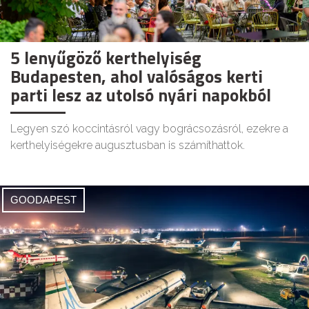
5 lenyűgöző kerthelyiség
Budapesten, ahol valóságos kerti
parti lesz az utolsó nyári napokból
Legyen szó koccintásról vagy bográcsozásról, ezekre a
kerthelyiségekre augusztusban is számíthattok.
GOODAPEST