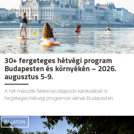
30+ fergeteges hétvégi program
Budapesten és környékén – 2026.
augusztus 5-9.
A hét második felére lecsillapodó kánikulában is
fergeteges hétvégi programok várnak Budapesten.
BALATON