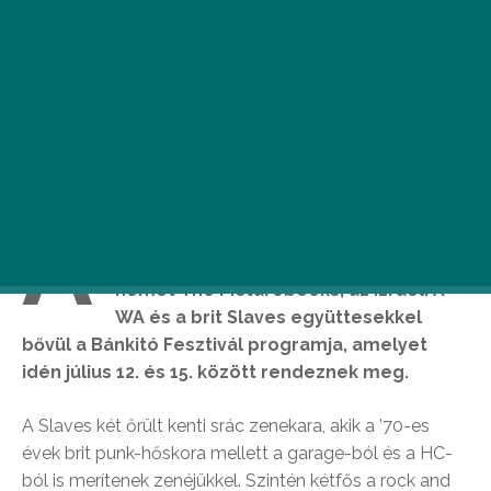
A
megszokott magyar fellépők mellett
külföldi formációkkal, többek között a
német The Picturebooks, az izraeli A-
WA és a brit Slaves együttesekkel
bővül a Bánkitó Fesztivál programja, amelyet
idén július 12. és 15. között rendeznek meg.
A Slaves két őrült kenti srác zenekara, akik a ’70-es
évek brit punk-hőskora mellett a garage-ból és a HC-
ból is merítenek zenéjükkel. Szintén kétfős a rock and