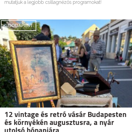
mutatjuk a legjobb csillagnézős programokat!
GOODAPEST
12 vintage és retró vásár Budapesten
és környékén augusztusra, a nyár
utolsó hónapjára