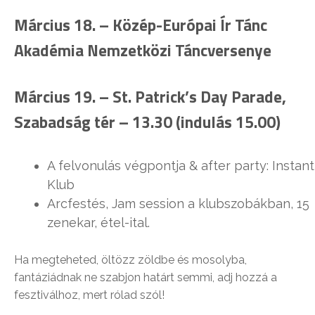
Március 18. –
Közép-Európai Ír Tánc
Akadémia Nemzetközi Táncversenye
Március 19. –
St. Patrick’s Day Parade
,
Szabadság tér – 13.30 (indulás 15.00)
A felvonulás végpontja & after party: Instant
Klub
Arcfestés, Jam session a klubszobákban, 15
zenekar, étel-ital.
Ha megteheted, öltözz zöldbe és mosolyba,
fantáziádnak ne szabjon határt semmi, adj hozzá a
fesztiválhoz, mert rólad szól!