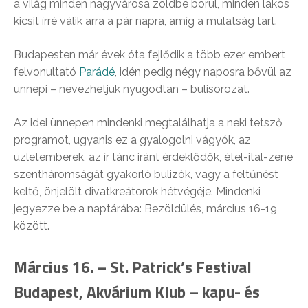
a világ minden nagyvárosa zöldbe borul, minden lakos
kicsit írré válik arra a pár napra, amíg a mulatság tart.
Budapesten már évek óta fejlődik a több ezer embert
felvonultató
Parádé
, idén pedig négy naposra bővül az
ünnepi – nevezhetjük nyugodtan – bulisorozat.
Az idei ünnepen mindenki megtalálhatja a neki tetsző
programot, ugyanis ez a gyalogolni vágyók, az
üzletemberek, az ír tánc iránt érdeklődők, étel-ital-zene
szentháromságát gyakorló bulizók, vagy a feltűnést
keltő, önjelölt divatkreátorok hétvégéje. Mindenki
jegyezze be a naptárába: Bezöldülés, március 16-19
között.
Március 16. –
St. Patrick’s Festival
Budapest
, Akvárium Klub – kapu- és