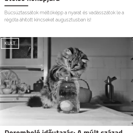
Búcsúztassátok méltóképp a nyarat és vadásszátok le a
régóta áhított kincseket augusztusban is!
KULT
Doromboló időutazás: A múlt század