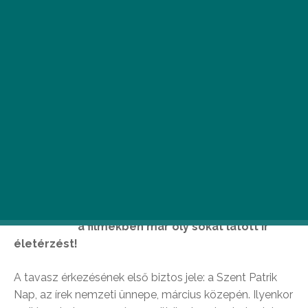
N
égy napos St. Patrik Napi
programsorozat várja Budapest
szívében azokat, akik szeretnék átélni
a filmekben már oly sokat látott ír
életérzést!
A tavasz érkezésének első biztos jele: a Szent Patrik
Nap, az írek nemzeti ünnepe, március közepén. Ilyenkor