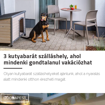
3 kutyabarát szálláshely, ahol
mindenki gondtalanul vakációzhat
Olyan kutyabarát szálláshelyeket ajánlunk, ahol a nyaralás
alatt mindenki otthon érezheti magát.
GOODAPEST