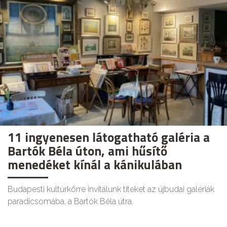
11 ingyenesen látogatható galéria a
Bartók Béla úton, ami hűsítő
menedéket kínál a kánikulában
Budapesti kultúrkörre invitálunk titeket az újbudai galériák
paradicsomába, a Bartók Béla útra.