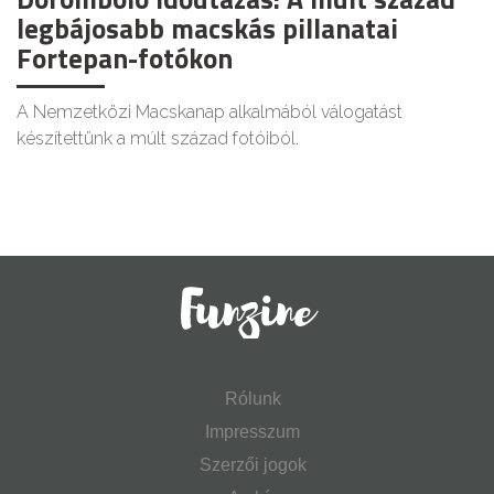
legbájosabb macskás pillanatai
Fortepan-fotókon
A Nemzetközi Macskanap alkalmából válogatást
készítettünk a múlt század fotóiból.
Rólunk
Impresszum
Szerzői jogok