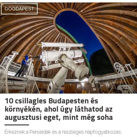
GOODAPEST
10 csillagles Budapesten és
környékén, ahol úgy láthatod az
augusztusi eget, mint még soha
Érkeznek a Perseidák és a részleges napfogyatkozás: