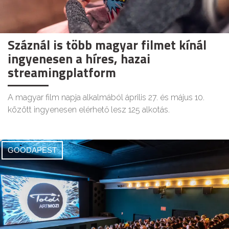
Száznál is több magyar filmet kínál
ingyenesen a híres, hazai
streamingplatform
A magyar film napja alkalmából április 27. és május 10.
között ingyenesen elérhető lesz 125 alkotás.
GOODAPEST