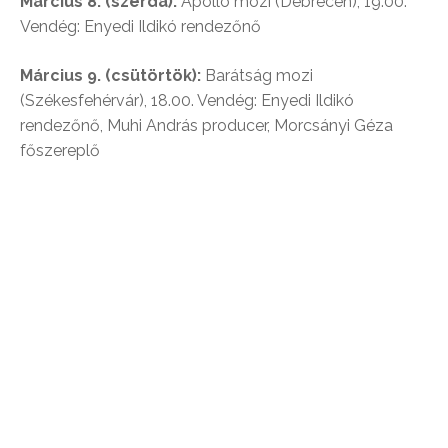
Március 8. (szerda):
Apollo mozi (Debrecen), 19.00.
Vendég: Enyedi Ildikó rendezőnő
Március 9. (csütörtök):
Barátság mozi
(Székesfehérvár), 18.00. Vendég: Enyedi Ildikó
rendezőnő, Muhi András producer, Morcsányi Géza
főszereplő