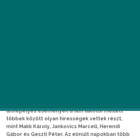
E
nyedi Ildikó Arany Medve-díjas
szerelmesfilmje, a
Testről és lélekről
(16)
magyarországi díszbemutatójával nyílt
a vasárnapig tartó Magyar Filmhét. Az
ünnepélyes eseményen a film alkotói mellett
többek között olyan hírességek vettek részt,
mint Makk Károly, Jankovics Marcell, Herendi
Gábor és Geszti Péter. Az elmúlt napokban több