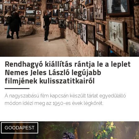
Rendhagyó kiállítás rántja le a leplet
Nemes Jeles László legújabb
filmjének kulisszatitkairól
A nagyszabású film kapcsán készült tárlat egyedülálló
módon idézi meg az 1950-es évek légkörét.
GOODAPEST