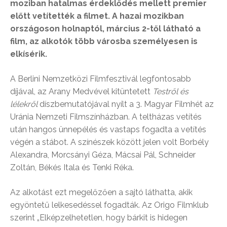
moziban hatalmas érdeklődés mellett premier
előtt vetítették a filmet. A hazai mozikban
országoson holnaptól, március 2-től látható a
film, az alkotók több városba személyesen is
elkísérik.
A Berlini Nemzetközi Filmfesztivál legfontosabb
díjával, az Arany Medvével kitüntetett
Testről és
lélekről
díszbemutatójával nyílt a 3. Magyar Filmhét az
Uránia Nemzeti Filmszínházban. A teltházas vetítés
után hangos ünnepélés és vastaps fogadta a vetítés
végén a stábot. A színészek között jelen volt Borbély
Alexandra, Morcsányi Géza, Mácsai Pál, Schneider
Zoltán, Békés Itala és Tenki Réka.
Az alkotást ezt megelőzően a sajtó láthatta, akik
egyöntetű lelkesedéssel fogadták. Az Origo Filmklub
szerint „Elképzelhetetlen, hogy bárkit is hidegen