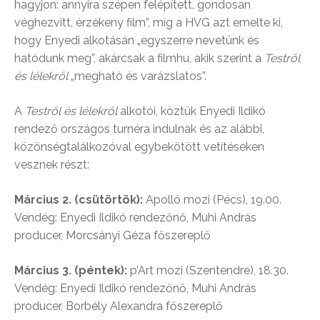
hagyjon: annyira szépen felépített, gondosan
véghezvitt, érzékeny film”, míg a HVG azt emelte ki,
hogy Enyedi alkotásán „egyszerre nevetünk és
hatódunk meg”, akárcsak a filmhu, akik szerint a
Testről
és lélekről
„megható és varázslatos”.
A
Testről és lélekről
alkotói, köztük Enyedi Ildikó
rendező országos turnéra indulnak és az alábbi,
közönségtalálkozóval egybekötött vetítéseken
vesznek részt:
Március 2. (csütörtök):
Apolló mozi (Pécs), 19.00.
Vendég: Enyedi Ildikó rendezőnő, Muhi András
producer, Morcsányi Géza főszereplő
Március 3. (péntek):
p’Art mozi (Szentendre), 18.30.
Vendég: Enyedi Ildikó rendezőnő, Muhi András
producer, Borbély Alexandra főszereplő