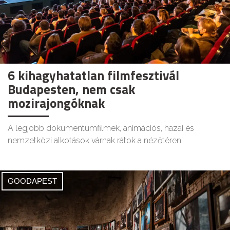
6 kihagyhatatlan filmfesztivál
Budapesten, nem csak
mozirajongóknak
A legjobb dokumentumfilmek, animációs, hazai és
nemzetközi alkotások várnak rátok a nézőtéren.
GOODAPEST