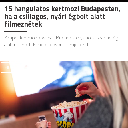
15 hangulatos kertmozi Budapesten,
ha a csillagos, nyári égbolt alatt
filmeznétek
Szuper kertmozik várnak Budapesten, ahol a szabad ég
alatt nézhetitek meg kedvenc filmjeiteket.
FILMEK