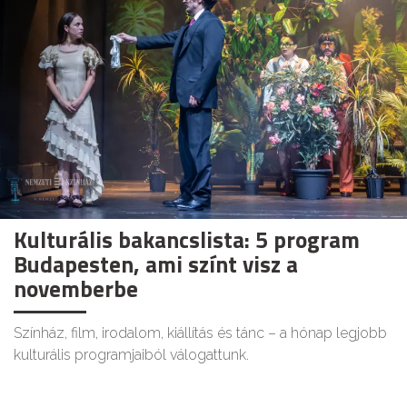
Kulturális bakancslista: 5 program
Budapesten, ami színt visz a
novemberbe
Színház, film, irodalom, kiállítás és tánc – a hónap legjobb
kulturális programjaiból válogattunk.