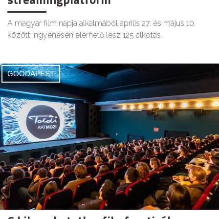
A magyar film napja alkalmából április 27. és május 10.
között ingyenesen elérhető lesz 125 alkotás.
GOODAPEST