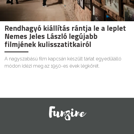
Rendhagyó kiállítás rántja le a leplet
Nemes Jeles László legújabb
filmjének kulisszatitkairól
A nagyszabású film kapcsán készült tárlat egyedülálló
módon idézi meg az 1950-es évek légkörét.