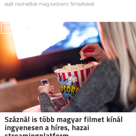
alatt nézhetitek meg kedvenc filmjeiteket.
FILMEK
Száznál is több magyar filmet kínál
ingyenesen a híres, hazai
streamingplatform