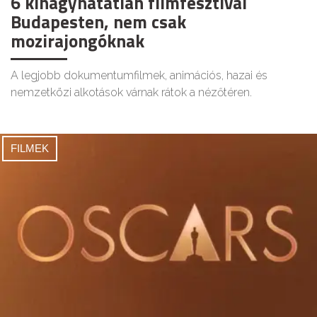
6 kihagyhatatlan filmfesztivál
Budapesten, nem csak
mozirajongóknak
A legjobb dokumentumfilmek, animációs, hazai és
nemzetközi alkotások várnak rátok a nézőtéren.
FILMEK