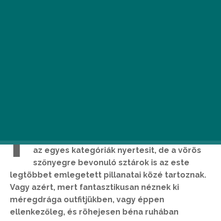
I
gaz, hogy azok az Oscar-gála
legizgalmasabb pillanatai, amikor kihirdetik
az egyes kategóriák nyertesit, de a vörös
szőnyegre bevonuló sztárok is az este
legtöbbet emlegetett pillanatai közé tartoznak.
Vagy azért, mert fantasztikusan néznek ki
méregdrága outfitjükben, vagy éppen
ellenkezőleg, és röhejesen béna ruhában