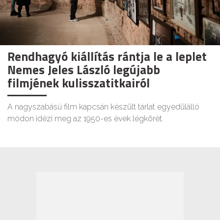
Rendhagyó kiállítás rántja le a leplet
Nemes Jeles László legújabb
filmjének kulisszatitkairól
A nagyszabású film kapcsán készült tárlat egyedülálló
módon idézi meg az 1950-es évek légkörét.