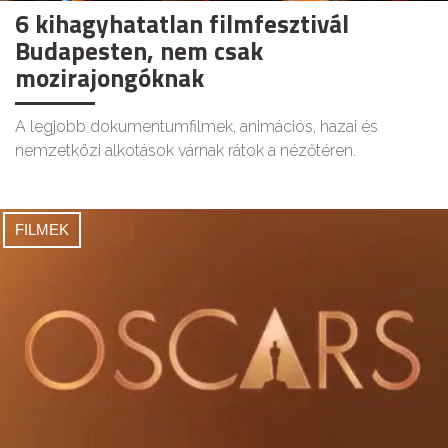
6 kihagyhatatlan filmfesztivál
Budapesten, nem csak
mozirajongóknak
A legjobb dokumentumfilmek, animációs, hazai és
nemzetközi alkotások várnak rátok a nézőtéren.
FILMEK