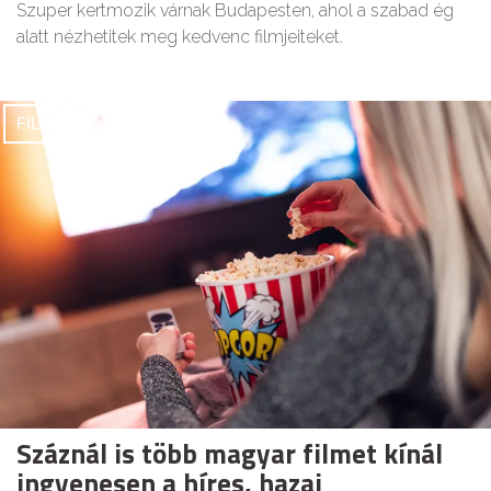
Szuper kertmozik várnak Budapesten, ahol a szabad ég
alatt nézhetitek meg kedvenc filmjeiteket.
FILMEK
Száznál is több magyar filmet kínál
ingyenesen a híres, hazai