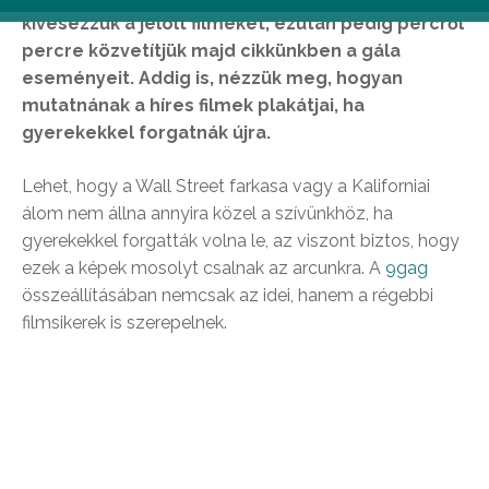
kivesézzük a jelölt filmeket, ezután pedig percről
percre közvetítjük majd cikkünkben a gála
eseményeit. Addig is, nézzük meg, hogyan
mutatnának a híres filmek plakátjai, ha
gyerekekkel forgatnák újra.
Lehet, hogy a Wall Street farkasa vagy a Kaliforniai
álom nem állna annyira közel a szívünkhöz, ha
gyerekekkel forgatták volna le, az viszont biztos, hogy
ezek a képek mosolyt csalnak az arcunkra. A
9gag
összeállításában nemcsak az idei, hanem a régebbi
filmsikerek is szerepelnek.