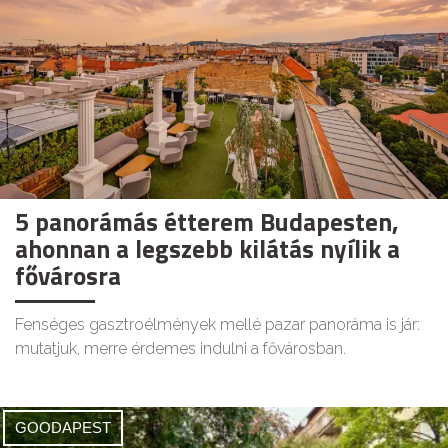
5 panorámás étterem Budapesten,
ahonnan a legszebb kilátás nyílik a
fővárosra
Fenséges gasztroélmények mellé pazar panoráma is jár:
mutatjuk, merre érdemes indulni a fővárosban.
GOODAPEST