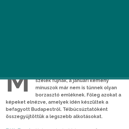
M
ost, hogy a fővárosban már tavaszi
szelek fújnak, a januári kemény
mínuszok már nem is tűnnek olyan
borzasztó emléknek. Főleg azokat a
képeket elnézve, amelyek idén készültek a
befagyott Budapestről. Télbúcsúztatóként
összegyűjtöttük a legszebb alkotásokat.