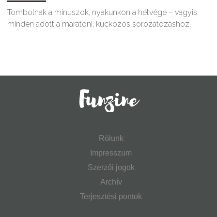
Tombolnak a mínuszok, nyakunkon a hétvége – vagyis
minden adott a maratoni, kuckózós sorozatozáshoz.
Rólunk
Impresszum
Szerzői jogok
Archív
Terjesztési pontok