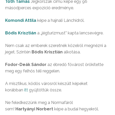
Tóth Tamás
Jégkorszak című képe egy 96
másodperces expozíció eredménye.
Komondi Attila
képe a hajnali Lánchídról.
Bódis Krisztián
a „jégturizmust” kapta lencsevégre.
Nem csak az emberek szeretnék közelről megnézni a
jeget. Szintén
Bódis Krisztián
alkotása.
Fodor-Deák Sándor
az ébredő fővárost örökítette
meg egy felhős téli reggelen.
A misztikus, ködös városról készült képeket
korábban
itt
gyűjtöttük össze.
Ne feledkezzünk meg a Normafáról
sem!
Hartyányi Norbert
képe a budai hegyekről.