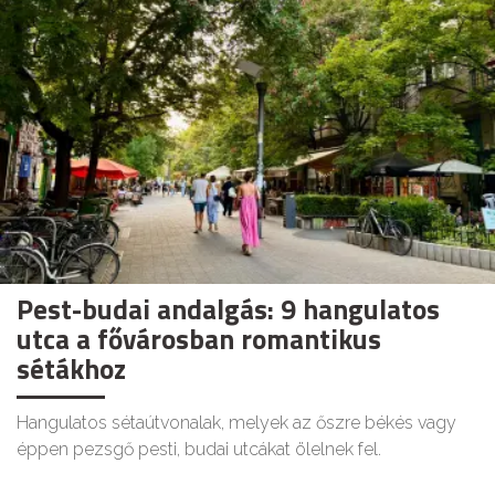
Pest-budai andalgás: 9 hangulatos
utca a fővárosban romantikus
sétákhoz
Hangulatos sétaútvonalak, melyek az őszre békés vagy
éppen pezsgő pesti, budai utcákat ölelnek fel.