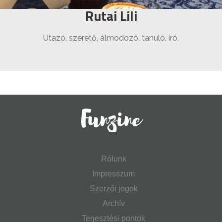
Rutai Lili
Utazó, szerető, álmodozó, tanuló, író.
Rólunk
Impresszum
Szerzői jogok
Archív
Terjesztési pontok