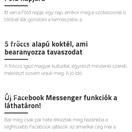
Itt van a Föld napja: egy nap, amikor még a szokásosnál is
többet illik gondolni a természetre, a
5 fröccs alapú koktél, ami
ÉLETMÓD
bearanyozza tavaszodat
A fröccs igazi magyar kultúrital, egyrészt mindenki szereti,
másrészt sosem unjuk meg. A jó idő
Új Facebook Messenger funkciók a
KIKAPCS
láthatáron!
Bár még csak pár hete érkeztek meg hazánkba a
legfrissebb Facebook újítások, az amerikai cég már a