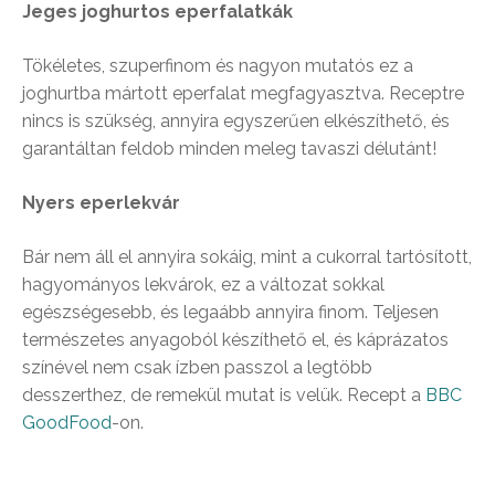
Jeges joghurtos eperfalatkák
Tökéletes, szuperfinom és nagyon mutatós ez a
joghurtba mártott eperfalat megfagyasztva. Receptre
nincs is szükség, annyira egyszerűen elkészíthető, és
garantáltan feldob minden meleg tavaszi délutánt!
Nyers eperlekvár
Bár nem áll el annyira sokáig, mint a cukorral tartósított,
hagyományos lekvárok, ez a változat sokkal
egészségesebb, és legaább annyira finom. Teljesen
természetes anyagoból készíthető el, és káprázatos
színével nem csak ízben passzol a legtöbb
desszerthez, de remekül mutat is velük. Recept a
BBC
GoodFood
-on.