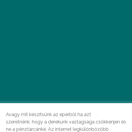
A
z élet nagy kérdése: hogyan ehetünk
sokat és finomat úgy, hogy közben
vékonyak maradunk? Ezt a kérdést
vesd össze mindannyiunk kedvenc
gyümölcsével, az eperrel, és megkapod e heti
fitspiration cikkünk témáját.
Avagy mit készítsünk az eperből ha azt
szeretnénk, hogy a derekunk vastagsága csökkenjen és
ne a pénztárcánké. Az internet legkülönbözőbb