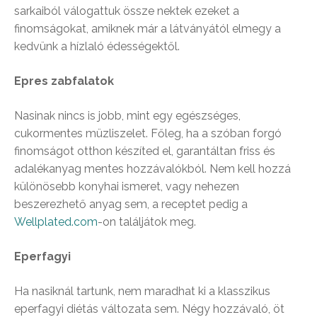
sarkaiból válogattuk össze nektek ezeket a
finomságokat, amiknek már a látványától elmegy a
kedvünk a hízlaló édességektől.
Epres zabfalatok
Nasinak nincs is jobb, mint egy egészséges,
cukormentes müzliszelet. Főleg, ha a szóban forgó
finomságot otthon készíted el, garantáltan friss és
adalékanyag mentes hozzávalókból. Nem kell hozzá
különösebb konyhai ismeret, vagy nehezen
beszerezhető anyag sem, a receptet pedig a
Wellplated.com
-on találjátok meg.
Eperfagyi
Ha nasiknál tartunk, nem maradhat ki a klasszikus
eperfagyi diétás változata sem. Négy hozzávaló, öt