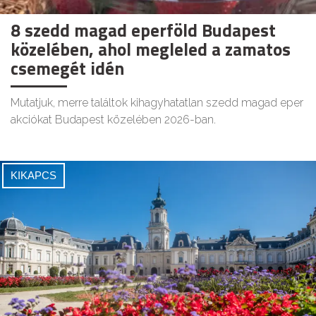
8 szedd magad eperföld Budapest
közelében, ahol megleled a zamatos
csemegét idén
Mutatjuk, merre találtok kihagyhatatlan szedd magad eper
akciókat Budapest közelében 2026-ban.
KIKAPCS