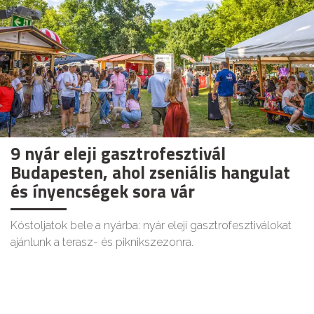
9 nyár eleji gasztrofesztivál
Budapesten, ahol zseniális hangulat
és ínyencségek sora vár
Kóstoljatok bele a nyárba: nyár eleji gasztrofesztiválokat
ajánlunk a terasz- és piknikszezonra.