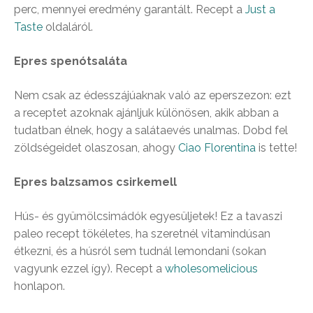
perc, mennyei eredmény garantált. Recept a
Just a
Taste
oldaláról.
Epres spenótsaláta
Nem csak az édesszájúaknak való az eperszezon: ezt
a receptet azoknak ajánljuk különösen, akik abban a
tudatban élnek, hogy a salátaevés unalmas. Dobd fel
zöldségeidet olaszosan, ahogy
Ciao Florentina
is tette!
Epres balzsamos csirkemell
Hús- és gyümölcsimádók egyesüljetek! Ez a tavaszi
paleo recept tökéletes, ha szeretnél vitamindúsan
étkezni, és a húsról sem tudnál lemondani (sokan
vagyunk ezzel így). Recept a
wholesomelicious
honlapon.