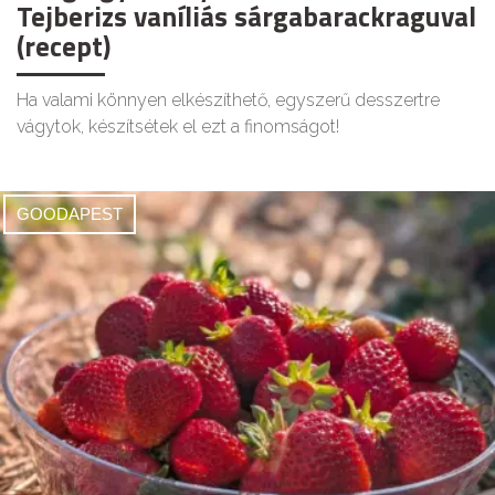
Tejberizs vaníliás sárgabarackraguval
(recept)
Ha valami könnyen elkészíthető, egyszerű desszertre
vágytok, készítsétek el ezt a finomságot!
GOODAPEST