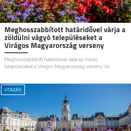
Meghosszabbított határidővel várja a
zöldülni vágyó településeket a
Virágos Magyarország verseny
Meghosszabbított határidővel várja az induló
településeket a Virágos Magyarország verseny. (x)
UTAZÁS