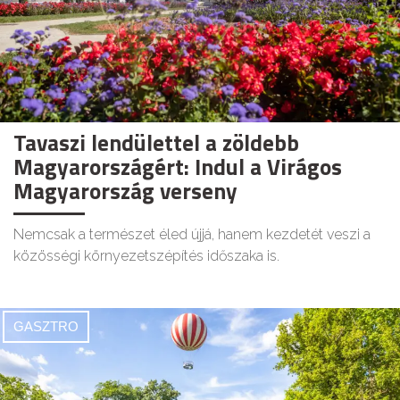
Tavaszi lendülettel a zöldebb
Magyarországért: Indul a Virágos
Magyarország verseny
Nemcsak a természet éled újjá, hanem kezdetét veszi a
közösségi környezetszépítés időszaka is.
GASZTRO