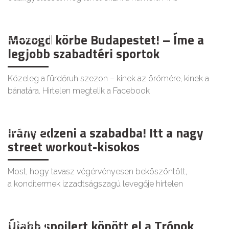
Mozogd körbe Budapestet! – Íme a
ÉLETMÓD
legjobb szabadtéri sportok
Közeleg a fürdőruh szezon – kinek az örömére, kinek a
bánatára. Hirtelen megtelik a Facebook
Irány edzeni a szabadba! Itt a nagy
ÉLETMÓD
street workout-kisokos
Most, hogy tavasz végérvényesen beköszöntött,
a konditermek izzadtságszagú levegője hirtelen
Újabb spoilert köpött el a Trónok
KIKAPCS