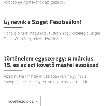
karácsonyi vígjátékának, az Igazából
Új nevek a Sziget Fesztiválon!
KIKAPCS
Már alig bírunk magunkkal, tudván hogy közeleg a Sziget
Fesztivál – főleg, mivel időről időre
Történelem egyszeregy: A március
KULT
15. és az ezt követő másfél évszázad
Azzal nyilván mindenki tisztában van, hogy mit is
ünneplünk Március 15-én. Ám azt mindig kifelejtik
Következő oldal »