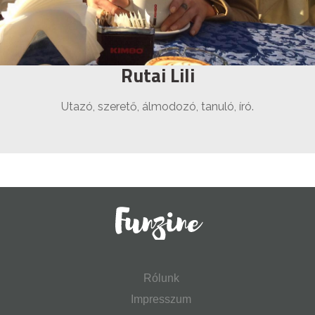
Rutai Lili
Utazó, szerető, álmodozó, tanuló, író.
Rólunk
Impresszum