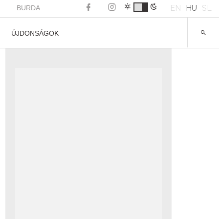
EN
HU
SL
BURDA
ÚJDONSÁGOK