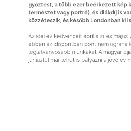
győztest, a több ezer beérkezett kép k
természet vagy portré), és diákdíj is v
közzéteszik, és később Londonban ki is 
Az idei év kedvenceit április 21 és május
ebben az időpontban pont nem ugrana ki
leglátványosabb munkákat. A magyar díja
júniustól már lehet is pályázni a jövő év 