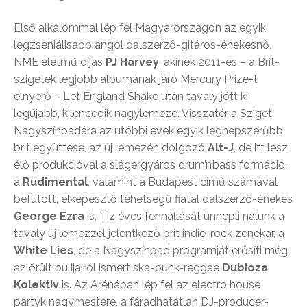
Első alkalommal lép fel Magyarországon az egyik
legzseniálisabb angol dalszerző-gitáros-énekesnő,
NME életmű díjas
PJ Harvey
, akinek 2011-es – a Brit-
szigetek legjobb albumának járó Mercury Prize-t
elnyerő – Let England Shake után tavaly jött ki
legújabb, kilencedik nagylemeze. Visszatér a Sziget
Nagyszínpadára az utóbbi évek egyik legnépszerűbb
brit együttese, az új lemezén dolgozó
Alt-J
, de itt lesz
élő produkcióval a slágergyáros drum’n’bass formáció,
a
Rudimental
, valamint a Budapest című számával
befutott, elképesztő tehetségű fiatal dalszerző-énekes
George Ezra
is. Tíz éves fennállását ünnepli nálunk a
tavaly új lemezzel jelentkező brit indie-rock zenekar, a
White Lies
, de a Nagyszínpad programját erősíti még
az őrült bulijairól ismert ska-punk-reggae
Dubioza
Kolektiv
is. Az Arénában lép fel az electro house
partyk nagymestere, a fáradhatatlan DJ-producer-