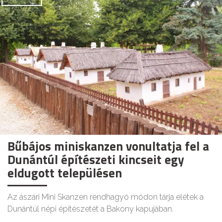
Bűbájos miniskanzen vonultatja fel a
Dunántúl építészeti kincseit egy
eldugott településen
Az ászári Mini Skanzen rendhagyó módon tárja elétek a
Dunántúl népi építészetét a Bakony kapujában.