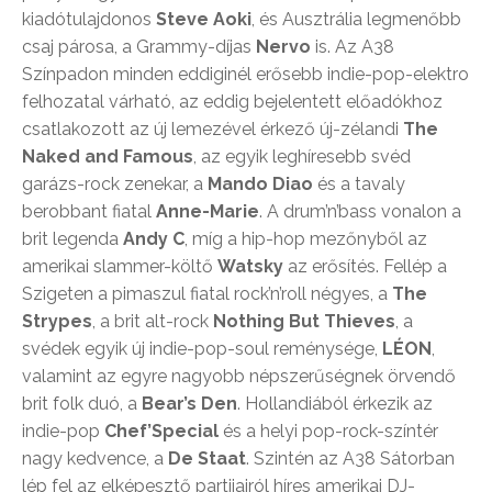
kiadótulajdonos
Steve Aoki
, és Ausztrália legmenőbb
csaj párosa, a Grammy-díjas
Nervo
is. Az A38
Színpadon minden eddiginél erősebb indie-pop-elektro
felhozatal várható, az eddig bejelentett előadókhoz
csatlakozott az új lemezével érkező új-zélandi
The
Naked and Famous
, az egyik leghíresebb svéd
garázs-rock zenekar, a
Mando Diao
és a tavaly
berobbant fiatal
Anne-Marie
. A drum’n’bass vonalon a
brit legenda
Andy C
, míg a hip-hop mezőnyből az
amerikai slammer-költő
Watsky
az erősítés. Fellép a
Szigeten a pimaszul fiatal rock’n’roll négyes, a
The
Strypes
, a brit alt-rock
Nothing But Thieves
, a
svédek egyik új indie-pop-soul reménysége,
LÉON
,
valamint az egyre nagyobb népszerűségnek örvendő
brit folk duó, a
Bear’s Den
. Hollandiából érkezik az
indie-pop
Chef’Special
és a helyi pop-rock-színtér
nagy kedvence, a
De Staat
. Szintén az A38 Sátorban
lép fel az elképesztő partijairól híres amerikai DJ-