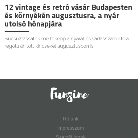
12 vintage és retró vásár Budapesten
és környékén augusztusra, a nyár
utolsó hónapjára
Búcsúztassátok méltóképp a nyarat és vadásszátok le a
régóta áhított kincseket augusztusban is!
Rólunk
Impresszum
Szerzői jogok