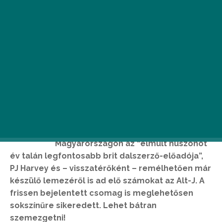
H
uszonkét újabb nevet raktak a Sziget
szervezői a mostani pakkba, köztük a
25. Szigeten lesz először látható
Magyarországon az “elmúlt huszonöt
év talán legfontosabb brit dalszerző-előadója”,
PJ Harvey és – visszatérőként – remélhetően már
készülő lemezéről is ad elő számokat az Alt-J. A
frissen bejelentett csomag is meglehetősen
sokszínűre sikeredett. Lehet bátran
szemezgetni!