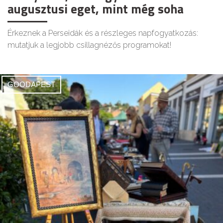
augusztusi eget, mint még soha
Érkeznek a Perseidák és a részleges napfogyatkozás:
mutatjuk a legjobb csillagnézős programokat!
GOODAPEST