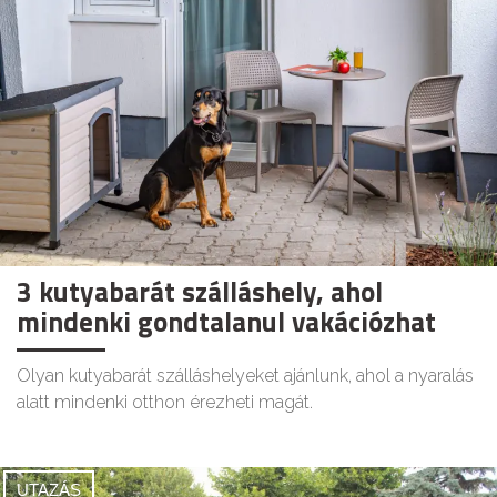
3 kutyabarát szálláshely, ahol
mindenki gondtalanul vakációzhat
Olyan kutyabarát szálláshelyeket ajánlunk, ahol a nyaralás
alatt mindenki otthon érezheti magát.
UTAZÁS