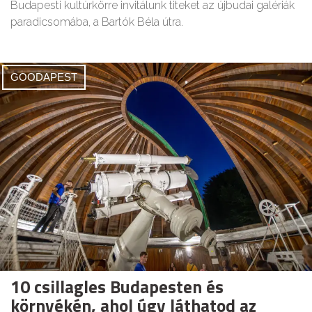
Budapesti kultúrkörre invitálunk titeket az újbudai galériák
paradicsomába, a Bartók Béla útra.
GOODAPEST
10 csillagles Budapesten és
környékén, ahol úgy láthatod az