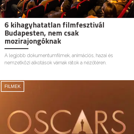
6 kihagyhatatlan filmfesztivál
Budapesten, nem csak
mozirajongóknak
A legjobb dokumentumfilmek, animációs, hazai és
nemzetközi alkotások várnak rátok a nézőtéren.
FILMEK