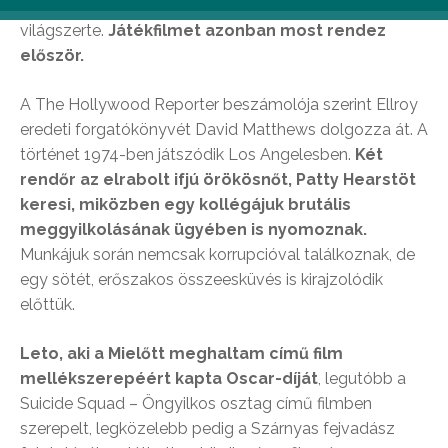
nevéhez, munkáival több mint tucatnyi díjat nyert
világszerte.
Játékfilmet azonban most rendez
először.
A The Hollywood Reporter beszámolója szerint Ellroy
eredeti forgatókönyvét David Matthews dolgozza át. A
történet 1974-ben játszódik Los Angelesben.
Két
rendőr az elrabolt ifjú örökösnőt, Patty Hearstöt
keresi, miközben egy kollégájuk brutális
meggyilkolásának ügyében is nyomoznak.
Munkájuk során nemcsak korrupcióval találkoznak, de
egy sötét, erőszakos összeesküvés is kirajzolódik
előttük.
Leto, aki a Mielőtt meghaltam című film
mellékszerepéért kapta Oscar-díját
, legutóbb a
Suicide Squad – Öngyilkos osztag című filmben
szerepelt, legközelebb pedig a Szárnyas fejvadász