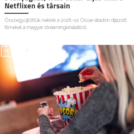
Netflixen és társain
Összegyűjtöttük nektek a 2026-os Oscar-átadón díjazott
filmeket a magyar streamingkínálatból.
FILMEK