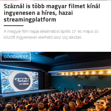
Száznál is több magyar filmet kínál
ingyenesen a híres, hazai
streamingplatform
A magyar film napja alkalmából április 27. és május 10.
között ingyenesen elérhető lesz 125 alkotás.
GOODAPEST