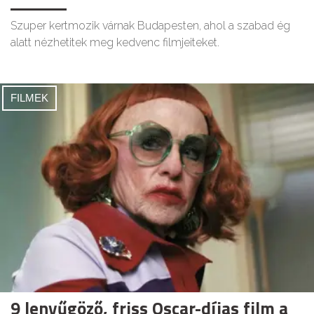
Szuper kertmozik várnak Budapesten, ahol a szabad ég
alatt nézhetitek meg kedvenc filmjeiteket.
FILMEK
9 lenyűgöző, friss Oscar-díjas film a