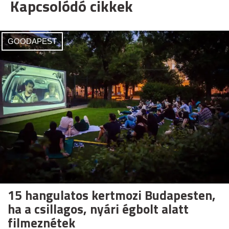
Kapcsolódó cikkek
GOODAPEST
15 hangulatos kertmozi Budapesten,
ha a csillagos, nyári égbolt alatt
filmeznétek