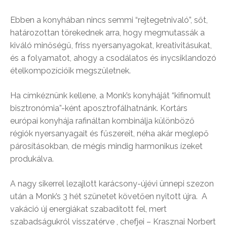
Ebben a konyhában nincs semmi “rejtegetnivaló”, sőt,
határozottan törekednek arra, hogy megmutassák a
kiváló minőségű, friss nyersanyagokat, kreativitásukat,
és a folyamatot, ahogy a csodálatos és ínycsiklandozó
ételkompozícióik megszületnek.
Ha címkéznünk kellene, a Monk’s konyháját “kifinomult
bisztronómia”-ként aposztrofálhatnánk. Kortárs
európai konyhája rafináltan kombinálja különböző
régiók nyersanyagait és fűszereit, néha akár meglepő
párosításokban, de mégis mindig harmonikus ízeket
produkálva.
A nagy sikerrel lezajlott karácsony-újévi ünnepi szezon
után a Monk’s 3 hét szünetet követően nyitott újra. A
vakáció új energiákat szabadított fel, mert
szabadságukról visszatérve , chefjei – Krasznai Norbert