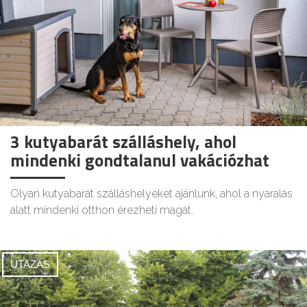
3 kutyabarát szálláshely, ahol
mindenki gondtalanul vakációzhat
Olyan kutyabarát szálláshelyeket ajánlunk, ahol a nyaralás
alatt mindenki otthon érezheti magát.
UTAZÁS