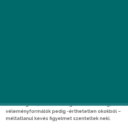
H
abár nemsokára 2 éves
születésnapját ünnepli, a
Monk’s
Bistrot
neve többeknek még ma is
ismeretlenül csenghet, hisz a gasztro
sajtóban egy ideig vajmi keveset lehetett olvasni
róla. Nyitását nem előzte meg hangos
beharangozó, nem kísérte gerilla marketing, a
véleményformálók pedig -érthetetlen okokból –
méltatlanul kevés figyelmet szenteltek neki.