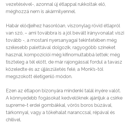
vezetésével-, azonnal új étlappal rukkoltak elő,
méghozzá nem is akármilyennel.
Habár elődjeihez hasonlóan, viszonylag rövid étlapról
van szó, – ami továbbra is a jól bevált irányvonalat viszi
tovább -, a mostani nyersanyagai tekintetében még
szélesebb palettával dolgozik, ragyogóbb színeket
használ, kompozíciói még kifinomultabbá lettek; még
tiszteleg a tél előtt, de már rajongással fordul a tavasz
közeledte és az újjászületés felé, a Monk’s-tól
megszokott életigenlő módon.
Ezen az étlapon bizonyára mindenki talál ínyére valót.
A könnyedebb fogásokat kedvelőknek ajánljuk a csirke
supreme-t erdei gombákkal, vörös boros búzával,
tárkonnyal, vagy a tőkehalat naranccsal, répával és
chilivel.