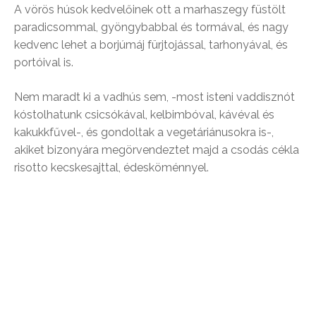
A vörös húsok kedvelőinek ott a marhaszegy füstölt
paradicsommal, gyöngybabbal és tormával, és nagy
kedvenc lehet a borjúmáj fürjtojással, tarhonyával, és
portóival is.
Nem maradt ki a vadhús sem, -most isteni vaddisznót
kóstolhatunk csicsókával, kelbimbóval, kávéval és
kakukkfűvel-, és gondoltak a vegetáriánusokra is-,
akiket bizonyára megörvendeztet majd a csodás cékla
risotto kecskesajttal, édesköménnyel.