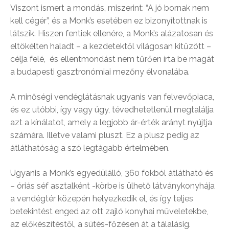
Viszont ismert a mondás, miszerint: “A jó bornak nem
kell cégér”, és a Monk’s esetében ez bizonyítottnak is
látszik. Hiszen fentiek ellenére, a Monk’s alázatosan és
eltökélten haladt – a kezdetektől világosan kitűzött –
célja felé, és ellentmondást nem tűrően írta be magát
a budapesti gasztronómiai mezőny élvonalába.
A minőségi vendéglátásnak ugyanis van felvevőpiaca,
és ez utóbbi, így vagy úgy, tévedhetetlenül megtalálja
azt a kínálatot, amely a legjobb ár-érték arányt nyújtja
számára. Illetve valami pluszt. Ez a plusz pedig az
átláthatóság a szó legtágabb értelmében.
Ugyanis a Monk’s egyedülálló, 360 fokból átlátható és
– óriás séf asztalként -körbe is ülhető látványkonyhája
a vendégtér közepén helyezkedik el, és így teljes
betekintést enged az ott zajló konyhai műveletekbe,
az előkészítéstől, a sütés-főzésen át a tálalásig.