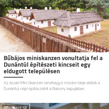
Bűbájos miniskanzen vonultatja fel a
Dunántúl építészeti kincseit egy
eldugott településen
Az ászári Mini Skanzen rendhagyó módon tárja elétek a
Dunántúl népi építészetét a Bakony kapujában.
GOODAPEST