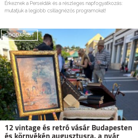
Érkeznek a Perseidák és a részleges napfogyatkozás:
mutatjuk a legjobb csillagnézős programokat!
GOODAPEST
12 vintage és retró vásár Budapesten
és környékén augusztusra, a nyár