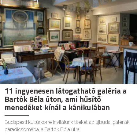
11 ingyenesen látogatható galéria a
Bartók Béla úton, ami hűsítő
menedéket kínál a kánikulában
Budapesti kultúrkörre invitálunk titeket az újbudai galériák
paradicsomába, a Bartók Béla útra.