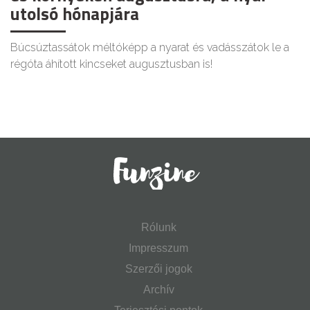
utolsó hónapjára
Búcsúztassátok méltóképp a nyarat és vadásszátok le a
régóta áhított kincseket augusztusban is!
Rólunk
Impresszum
Szerzői jogok
Archív