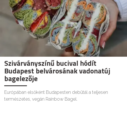
Szivárványszínű bucival hódít
Budapest belvárosának vadonatúj
bagelezője
Európában elsőként Budapesten debütál a teljesen
természetes, vegán Rainbow Bagel.