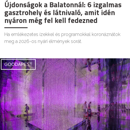
Újdonságok a Balatonnál: 6 izgalmas
gasztrohely és látnivaló, amit idén
nyáron még fel kell fedezned
Ha emlékezetes ízekkel és programokkal koronáznátok
meg a 2026-os nyári élmények sorát.
GOODAPEST