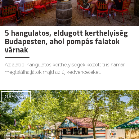
5 hangulatos, eldugott kerthelyiség
Budapesten, ahol pompás falatok
várnak
Az alábbi hangulatos kerthelyiségek között ti is hamar
megtalálhatjátok majd az új kedvenceteket.
GASZTRO