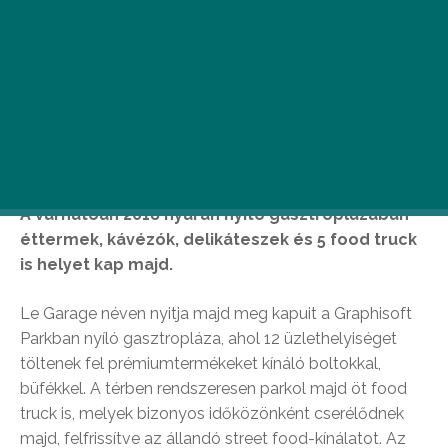
A várhatóan 2018 nyarán nyitó gasztroplázában
éttermek, kávézók, delikáteszek és 5 food truck
is helyet kap majd.
Le Garage néven nyitja majd meg kapuit a Graphisoft
Parkban nyíló gasztropláza, ahol 12 üzlethelyiséget
töltenek fel prémiumtermékeket kínáló boltokkal,
büfékkel. A térben rendszeresen parkol majd öt food
truck is, melyek bizonyos időközönként cserélődnek
majd, felfrissítve az állandó street food-kínálatot. Az