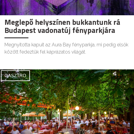
Meglepő helyszínen bukkantunk rá
Budapest vadonatúj fényparkjára
Megnyitotta kapuit az Aura Bay fényparkja, mi pedig elsők
között fedeztük fel káprázatos világát.
GASZTRO