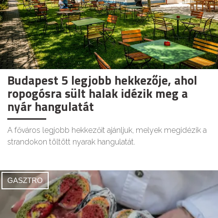
Budapest 5 legjobb hekkezője, ahol
ropogósra sült halak idézik meg a
nyár hangulatát
A főváros legjobb hekkezőit ajánljuk, melyek megidézik a
strandokon töltött nyarak hangulatát.
GASZTRO