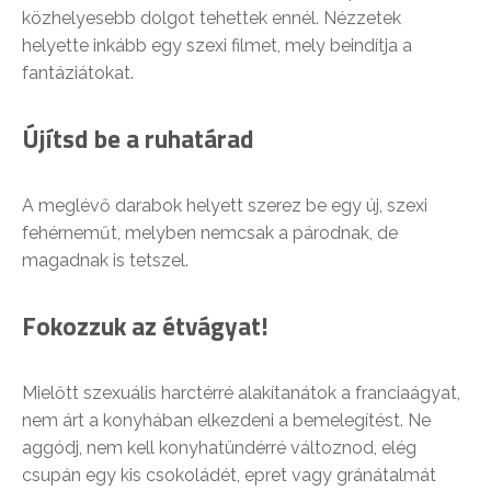
közhelyesebb dolgot tehettek ennél. Nézzetek
helyette inkább egy szexi filmet, mely beindítja a
fantáziátokat.
Újítsd be a ruhatárad
A meglévő darabok helyett szerez be egy új, szexi
fehérneműt, melyben nemcsak a párodnak, de
magadnak is tetszel.
Fokozzuk az étvágyat!
Mielőtt szexuális harctérré alakítanátok a franciaágyat,
nem árt a konyhában elkezdeni a bemelegítést. Ne
aggódj, nem kell konyhatündérré változnod, elég
csupán egy kis csokoládét, epret vagy gránátalmát