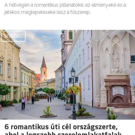
A hétvégén a romantikus pillanatoké, az élményeké és a
játékos meglepetéseké lesz a főszerep.
UTAZÁS
6 romantikus úti cél országszerte,
ahol a legszebb szerelemlakatfalak