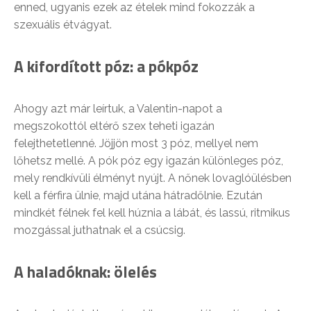
enned, ugyanis ezek az ételek mind fokozzák a
szexuális étvágyat.
A kifordított póz: a pókpóz
Ahogy azt már leírtuk, a Valentin-napot a
megszokottól eltérő szex teheti igazán
felejthetetlenné. Jöjjön most 3 póz, mellyel nem
lőhetsz mellé. A pók póz egy igazán különleges póz,
mely rendkívüli élményt nyújt. A nőnek lovaglóülésben
kell a férfira ülnie, majd utána hátradőlnie. Ezután
mindkét félnek fel kell húznia a lábát, és lassú, ritmikus
mozgással juthatnak el a csúcsig.
A haladóknak: ölelés