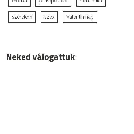
erotika
párkapcsolat
romantika
szerelem
szex
Valentin nap
Neked válogattuk