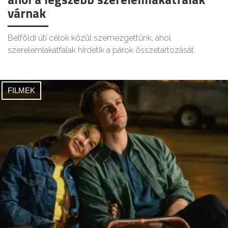
várnak
Belföldi úti célok közül szemezgettünk, ahol
szerelemlakatfalak hirdetik a párok összetartozását.
FILMEK