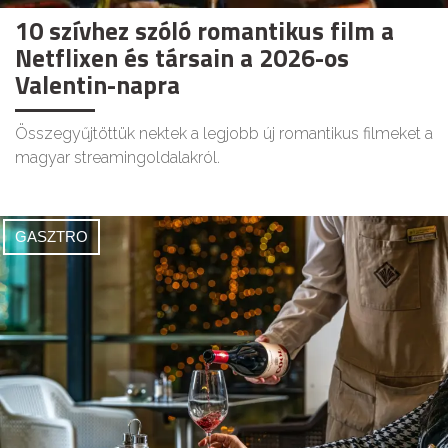
10 szívhez szóló romantikus film a
Netflixen és társain a 2026-os
Valentin-napra
Összegyűjtöttük nektek a legjobb új romantikus filmeket a
magyar streamingoldalakról.
GASZTRO