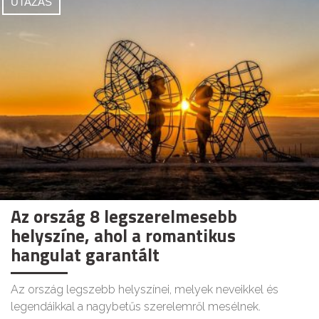
UTAZÁS
Az ország 8 legszerelmesebb
helyszíne, ahol a romantikus
hangulat garantált
Az ország legszebb helyszínei, melyek neveikkel és
legendáikkal a nagybetűs szerelemről mesélnek.