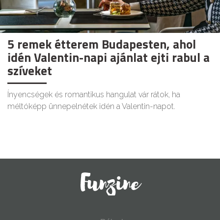
5 remek étterem Budapesten, ahol
idén Valentin-napi ajánlat ejti rabul a
szíveket
Ínyencségek és romantikus hangulat vár rátok, ha
méltóképp ünnepelnétek idén a Valentin-napot.