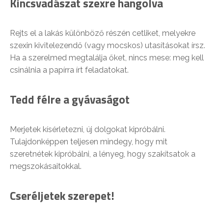
Kincsvadászat szexre hangolva
Rejts el a lakás különböző részén cetliket, melyekre
szexin kivitelezendő (vagy mocskos) utasításokat írsz.
Ha a szerelmed megtalálja őket, nincs mese: meg kell
csinálnia a papírra írt feladatokat.
Tedd félre a gyávaságot
Merjetek kísérletezni, új dolgokat kipróbálni.
Tulajdonképpen teljesen mindegy, hogy mit
szeretnétek kipróbálni, a lényeg, hogy szakítsatok a
megszokásaitokkal.
Cseréljetek szerepet!