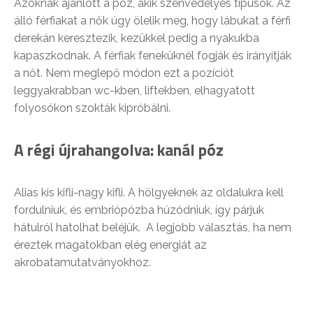
Azoknak ajánlott a póz, akik szenvedélyes típusok. Az
álló férfiakat a nők úgy ölelik meg, hogy lábukat a férfi
derekán keresztezik, kezükkel pedig a nyakukba
kapaszkodnak. A férfiak feneküknél fogják és irányítják
a nőt. Nem meglepő módon ezt a pozíciót
leggyakrabban wc-kben, liftekben, elhagyatott
folyosókon szokták kipróbálni.
A régi újrahangolva: kanál póz
Alias kis kifli-nagy kifli. A hölgyeknek az oldalukra kell
fordulniuk, és embriópózba húzódniuk, így párjuk
hátulról hatolhat beléjük. A legjobb választás, ha nem
éreztek magatokban elég energiát az
akrobatamutatványokhoz.