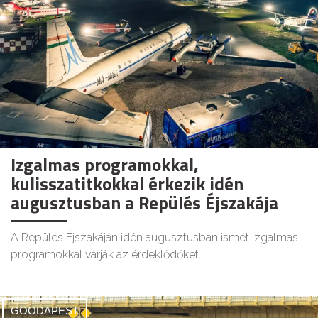
Izgalmas programokkal,
kulisszatitkokkal érkezik idén
augusztusban a Repülés Éjszakája
A Repülés Éjszakáján idén augusztusban ismét izgalmas
programokkal várják az érdeklődőket.
GOODAPEST