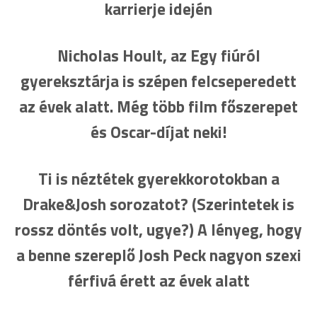
karrierje idején
Nicholas Hoult, az Egy fiúról
gyereksztárja is szépen felcseperedett
az évek alatt. Még több film főszerepet
és Oscar-díjat neki!
Ti is néztétek gyerekkorotokban a
Drake&Josh sorozatot? (Szerintetek is
rossz döntés volt, ugye?) A lényeg, hogy
a benne szereplő Josh Peck nagyon szexi
férfivá érett az évek alatt