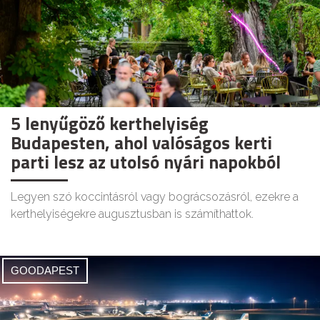
5 lenyűgöző kerthelyiség
Budapesten, ahol valóságos kerti
parti lesz az utolsó nyári napokból
Legyen szó koccintásról vagy bográcsozásról, ezekre a
kerthelyiségekre augusztusban is számíthattok.
GOODAPEST