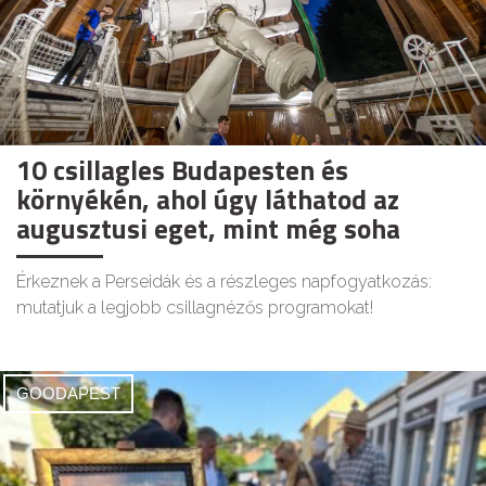
10 csillagles Budapesten és
környékén, ahol úgy láthatod az
augusztusi eget, mint még soha
Érkeznek a Perseidák és a részleges napfogyatkozás:
mutatjuk a legjobb csillagnézős programokat!
GOODAPEST