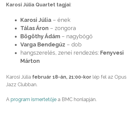
Karosi Júlia Quartet tagjai
:
Karosi Júlia
– ének
Tálas Áron
– zongora
Bögöthy Ádám
– nagybőgő
Varga Bendegúz
– dob
hangszerelés, zenei rendezés:
Fenyvesi
Márton
Karosi Júlia
február 18-án, 21:00-kor
lép fel az Opus
Jazz Clubban.
A
program ismertetője
a BMC honlapján.