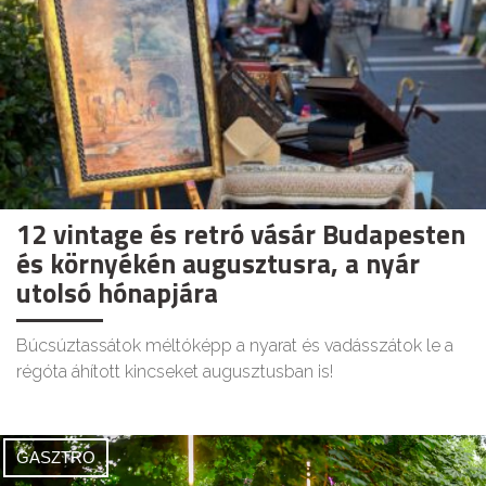
12 vintage és retró vásár Budapesten
és környékén augusztusra, a nyár
utolsó hónapjára
Búcsúztassátok méltóképp a nyarat és vadásszátok le a
régóta áhított kincseket augusztusban is!
GASZTRO