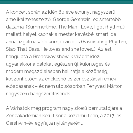
A koncert során az idén 80 éve elhunyt nagyszerű
amerikai zeneszerző, George Gershwin legismertebb
dallamai (Summertime, The Man I Love, I got rhythm…)
mellett helyet kapnak a mester kevésbé ismert, de
annál izgalmasabb kompozíciói is (Fascinating Rhythm,
Slap That Bass, He loves and she loves…). Az est
hangulata a Broadway show-k világát idézi,
ugyanakkor a dalokat egészen új, különleges és
modern megszólalásban hallhatja a közönség,
köszönhetően az énekesnő és zenésztársai remek
előadásának – és nem utolsósorban Fenyvesi Márton
nagyszerű hangszerelésének.
A Várhatok még program nagy sikerű bemutatójára a
Zeneakadémián került sor a közelmúltban, a 2017-es
Gershwin-év egyfajta nyitányaként.