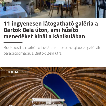
11 ingyenesen látogatható galéria a
Bartók Béla úton, ami hűsítő
menedéket kínál a kánikulában
Budapesti kultúrkörre invitálunk titeket az újbudai galériák
paradicsomába, a Bartók Béla útra.
GOODAPEST