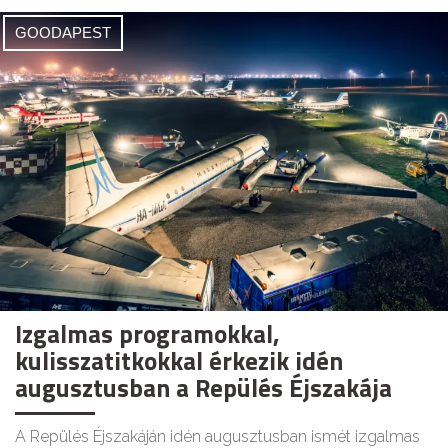
GOODAPEST
Izgalmas programokkal,
kulisszatitkokkal érkezik idén
augusztusban a Repülés Éjszakája
A Repülés Éjszakáján idén augusztusban ismét izgalmas