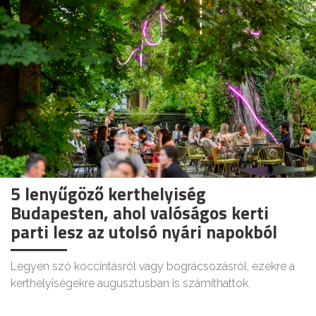
5 lenyűgöző kerthelyiség
Budapesten, ahol valóságos kerti
parti lesz az utolsó nyári napokból
Legyen szó koccintásról vagy bográcsozásról, ezekre a
kerthelyiségekre augusztusban is számíthattok.