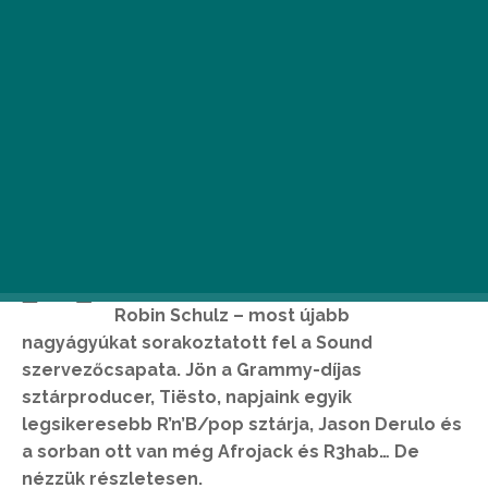
A
rendkívül erős kezdés után –
emlékszünk: az első bejelentettek
közt volt például Kygo, Hardwell vagy
Robin Schulz – most újabb
nagyágyúkat sorakoztatott fel a Sound
szervezőcsapata. Jön a Grammy-díjas
sztárproducer, Tiësto, napjaink egyik
legsikeresebb R’n’B/pop sztárja, Jason Derulo és
a sorban ott van még Afrojack és R3hab… De
nézzük részletesen.