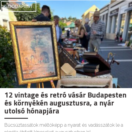
GOODAPEST
12 vintage és retró vásár Budapesten
és környékén augusztusra, a nyár
utolsó hónapjára
Búcsúztassátok méltóképp a nyarat és vadásszátok le a