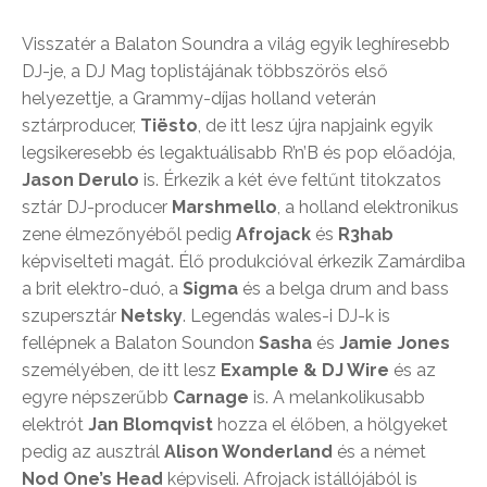
Visszatér a Balaton Soundra a világ egyik leghíresebb
DJ-je, a DJ Mag toplistájának többszörös első
helyezettje, a Grammy-díjas holland veterán
sztárproducer,
Tiësto
, de itt lesz újra napjaink egyik
legsikeresebb és legaktuálisabb R’n’B és pop előadója,
Jason Derulo
is. Érkezik a két éve feltűnt titokzatos
sztár DJ-producer
Marshmello
, a holland elektronikus
zene élmezőnyéből pedig
Afrojack
és
R3hab
képviselteti magát. Élő produkcióval érkezik Zamárdiba
a brit elektro-duó, a
Sigma
és a belga drum and bass
szupersztár
Netsky
. Legendás wales-i DJ-k is
fellépnek a Balaton Soundon
Sasha
és
Jamie Jones
személyében, de itt lesz
Example & DJ Wire
és az
egyre népszerűbb
Carnage
is. A melankolikusabb
elektrót
Jan Blomqvist
hozza el élőben, a hölgyeket
pedig az ausztrál
Alison Wonderland
és a német
Nod One’s Head
képviseli. Afrojack istállójából is