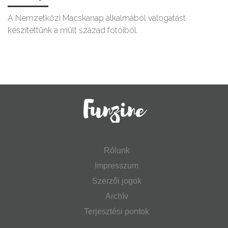
A Nemzetközi Macskanap alkalmából válogatást
készítettünk a múlt század fotóiból.
Rólunk
Impresszum
Szerzői jogok
Archív
Terjesztési pontok