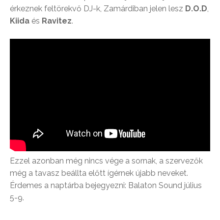
érkeznek feltörekvő DJ-k, Zamárdiban jelen lesz
D.O.D
,
Kiida
és
Ravitez
.
Ezzel azonban még nincs vége a sornak, a szervezők
még a tavasz beállta előtt ígérnek újabb neveket.
Érdemes a naptárba bejegyezni: Balaton Sound július
5-9.