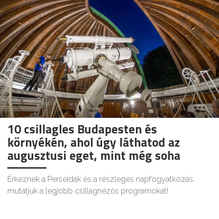
10 csillagles Budapesten és
környékén, ahol úgy láthatod az
augusztusi eget, mint még soha
Érkeznek a Perseidák és a részleges napfogyatkozás:
mutatjuk a legjobb csillagnézős programokat!