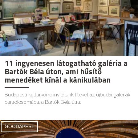
11 ingyenesen látogatható galéria a
Bartók Béla úton, ami hűsítő
menedéket kínál a kánikulában
Budapesti kultúrkörre invitálunk titeket az újbudai galériák
paradicsomába, a Bartók Béla útra.
GOODAPEST