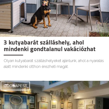
3 kutyabarát szálláshely, ahol
mindenki gondtalanul vakációzhat
Olyan kutyabarát szálláshelyeket ajánlunk, ahol a nyaralás
alatt mindenki otthon érezheti magát.
GOODAPEST