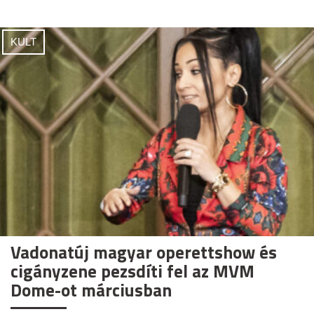
KULT
Vadonatúj magyar operettshow és
cigányzene pezsdíti fel az MVM
Dome-ot márciusban