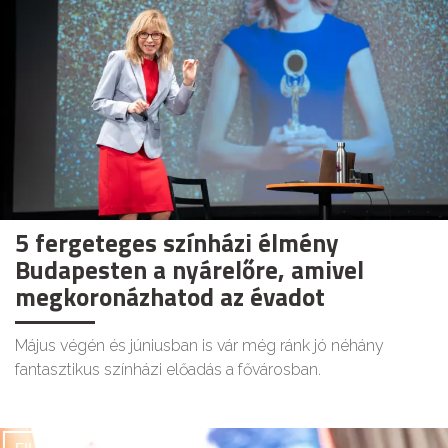
5 fergeteges színházi élmény
Budapesten a nyárelőre, amivel
megkoronázhatod az évadot
Május végén és júniusban is vár még ránk jó néhány
fantasztikus színházi előadás a fővárosban.