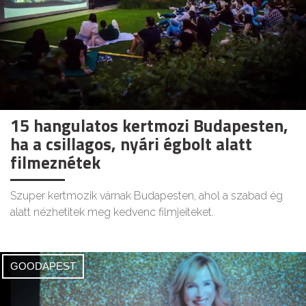
15 hangulatos kertmozi Budapesten,
ha a csillagos, nyári égbolt alatt
filmeznétek
Szuper kertmozik várnak Budapesten, ahol a szabad ég
alatt nézhetitek meg kedvenc filmjeiteket.
GOODAPEST