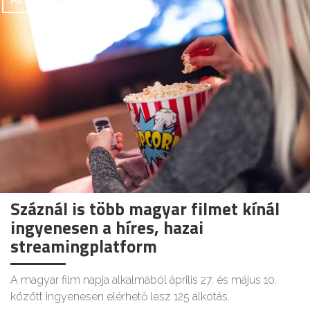
FILMEK
Száznál is több magyar filmet kínál
ingyenesen a híres, hazai
streamingplatform
A magyar film napja alkalmából április 27. és május 10.
között ingyenesen elérhető lesz 125 alkotás.