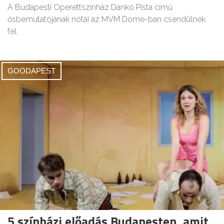
A Budapesti Operettszínház Dankó Pista című
ősbemutatójának nótái az MVM Dome-ban csendülnek
fel.
GOODAPEST
5 színházi előadás Budapesten, amit