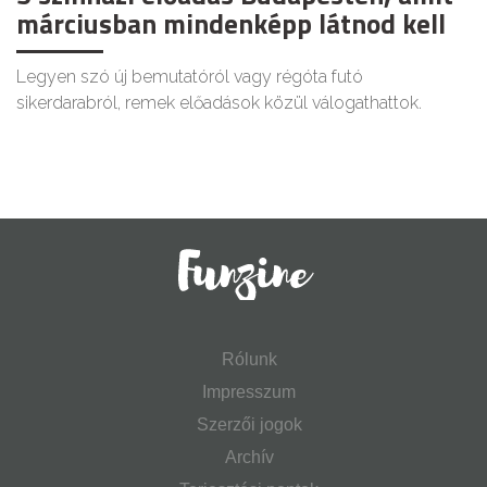
márciusban mindenképp látnod kell
Legyen szó új bemutatóról vagy régóta futó
sikerdarabról, remek előadások közül válogathattok.
Rólunk
Impresszum
Szerzői jogok
Archív