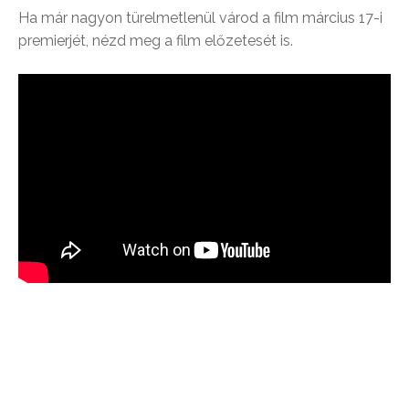
Ha már nagyon türelmetlenül várod a film március 17-i
premierjét, nézd meg a film előzetesét is.