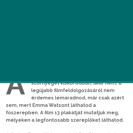
A
kár szeretted A szépség és a
szörnyeget kiskorodban, akár nem, a
legújabb filmfeldolgozásáról nem
érdemes lemaradnod, már csak azért
sem, mert Emma Watsont láthatod a
főszerepben. A film 13 plakátját mutatjuk meg,
melyeken a legfontosabb szereplőket láthatod.