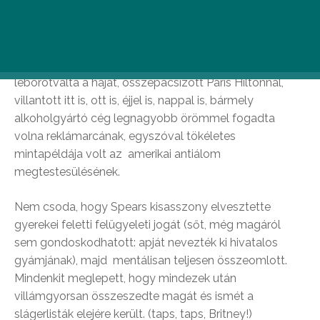
playback karrierjét, mert gyerekfejjel és minden
kétséget kizáró szűziességgel robbant be a
köztudatba. Azután megházasodott, elvált, megint
megházasodott, megint elvált, közben lett két gyereke,
leborotválta a haját, összepacsizott Paris Hiltonnal,
villantott itt is, ott is, éjjel is, nappal is, bármely
alkoholgyártó cég legnagyobb örömmel fogadta
volna reklámarcának, egyszóval tökéletes
mintapéldája volt az amerikai antiálom
megtestesülésének.
Nem csoda, hogy Spears kisasszony elvesztette
gyerekei feletti felügyeleti jogát (sőt, még magáról
sem gondoskodhatott: apját nevezték ki hivatalos
gyámjának), majd mentálisan teljesen összeomlott.
Mindenkit meglepett, hogy mindezek után
villámgyorsan összeszedte magát és ismét a
slágerlisták elejére került. (taps, taps, Britney!)