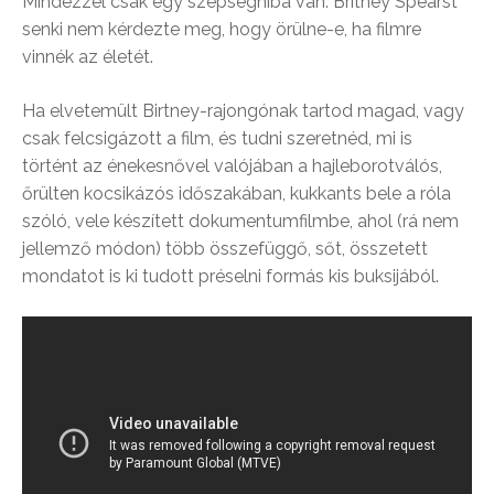
Mindezzel csak egy szépséghiba van: Britney Spearst
senki nem kérdezte meg, hogy örülne-e, ha filmre
vinnék az életét.
Ha elvetemült Birtney-rajongónak tartod magad, vagy
csak felcsigázott a film, és tudni szeretnéd, mi is
történt az énekesnővel valójában a hajleborotválós,
őrülten kocsikázós időszakában, kukkants bele a róla
szóló, vele készített dokumentumfilmbe, ahol (rá nem
jellemző módon) több összefüggő, sőt, összetett
mondatot is ki tudott préselni formás kis buksijából.