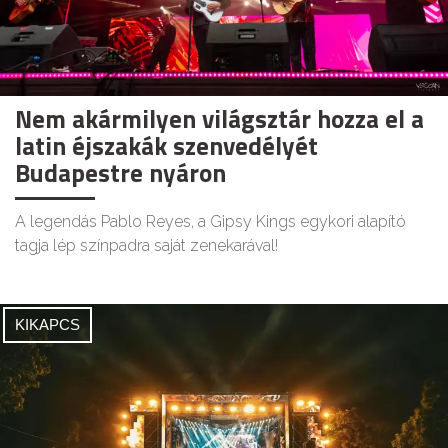
Nem akármilyen világsztár hozza el a
latin éjszakák szenvedélyét
Budapestre nyáron
A legendás Pablo Reyes, a Gipsy Kings egykori alapító
tagja lép színpadra saját zenekarával!
KIKAPCS