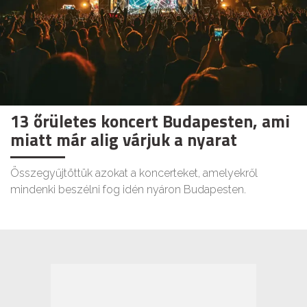
13 őrületes koncert Budapesten, ami
miatt már alig várjuk a nyarat
Összegyűjtöttük azokat a koncerteket, amelyekről
mindenki beszélni fog idén nyáron Budapesten.