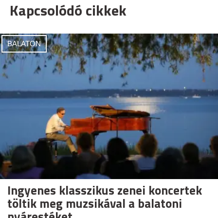
Kapcsolódó cikkek
BALATON
Ingyenes klasszikus zenei koncertek
töltik meg muzsikával a balatoni
nyárestéket