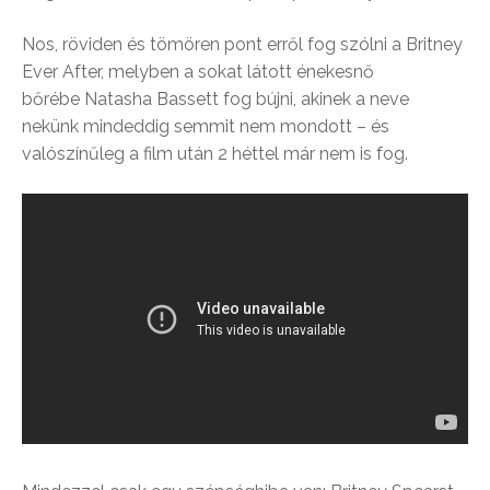
Nos, röviden és tömören pont erről fog szólni a Britney
Ever After, melyben a sokat látott énekesnő
bőrébe Natasha Bassett fog bújni, akinek a neve
nekünk mindeddig semmit nem mondott – és
valószínűleg a film után 2 héttel már nem is fog.