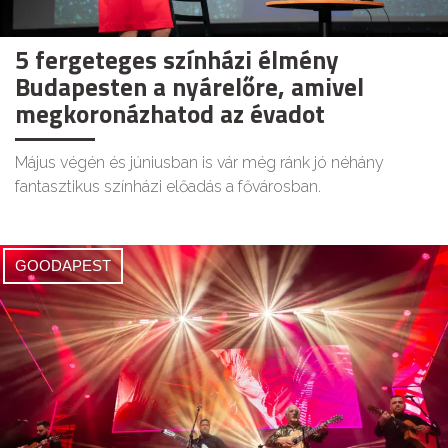
5 fergeteges színházi élmény
Budapesten a nyárelőre, amivel
megkoronázhatod az évadot
Május végén és júniusban is vár még ránk jó néhány
fantasztikus színházi előadás a fővárosban.
GOODAPEST