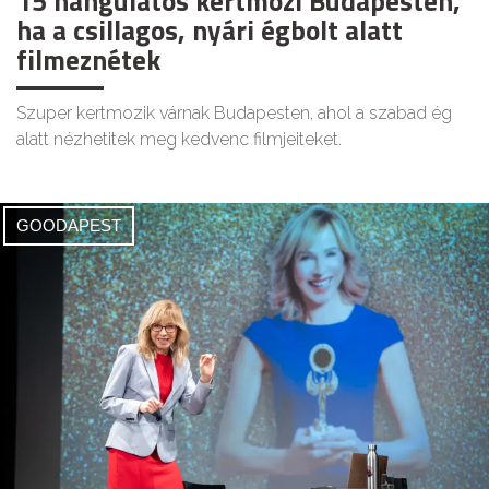
15 hangulatos kertmozi Budapesten,
ha a csillagos, nyári égbolt alatt
filmeznétek
Szuper kertmozik várnak Budapesten, ahol a szabad ég
alatt nézhetitek meg kedvenc filmjeiteket.
GOODAPEST