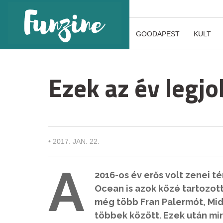
GOODAPEST
KULT
Ezek az év legj
•
2017. JAN. 22.
A
2016-os év erős volt zenei t
Ocean is azok közé tartozott
még több Fran Palermót, Mid
többek között. Ezek után mi