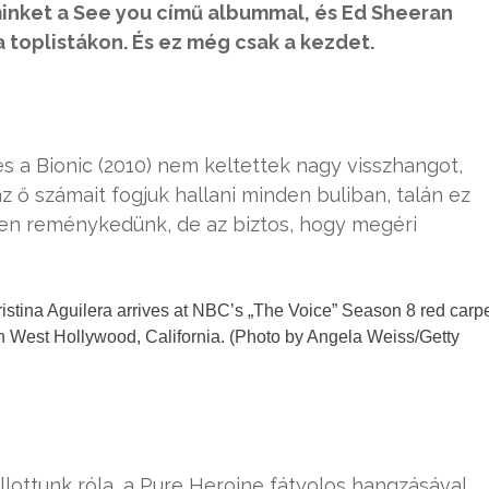
inket a See you című albummal, és Ed Sheeran
a toplistákon. És ez még csak a kezdet.
és a Bionic (2010) nem keltettek nagy visszhangot,
z ő számait fogjuk hallani minden buliban, talán ez
ben reménykedünk, de az biztos, hogy megéri
na Aguilera arrives at NBC’s „The Voice” Season 8 red carp
in West Hollywood, California. (Photo by Angela Weiss/Getty
llottunk róla, a Pure Heroine fátyolos hangzásával