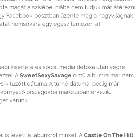
ta magát a szívébe, hiába nem tudjuk már átérezni
n egy Facebook-posztban üzente meg a nagyvilágnak,
matát nemsokára egy egész lemezen át
ági kísérlete és social media detoxa után végre
ezzel. A
SweetSexySavage
című albumra már nem
nés kitűzött dátuma. A turné dátumai pedig már
 a környező országokba márciusban érkezik.
get várunk!
is levett a lábunkról minket. A
Castle On The Hill