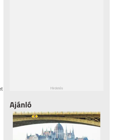
et
Ajánló