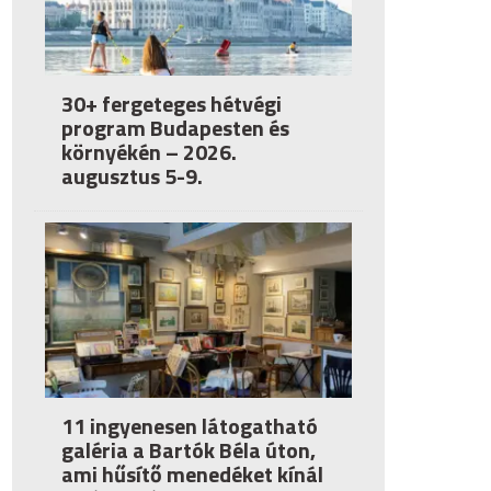
30+ fergeteges hétvégi
program Budapesten és
környékén – 2026.
augusztus 5-9.
11 ingyenesen látogatható
galéria a Bartók Béla úton,
ami hűsítő menedéket kínál