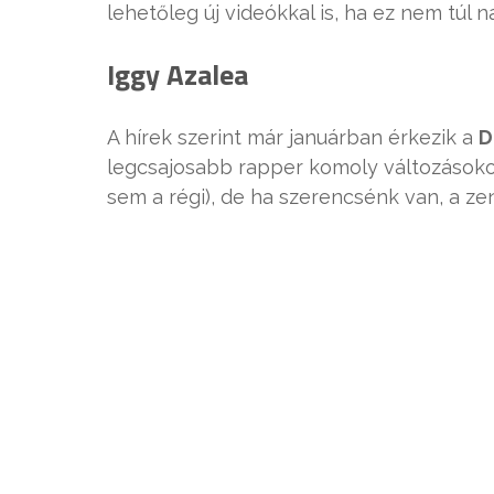
lehetőleg új videókkal is, ha ez nem túl n
Iggy Azalea
A hírek szerint már januárban érkezik a
D
legcsajosabb rapper komoly változásokon
sem a régi), de ha szerencsénk van, a z