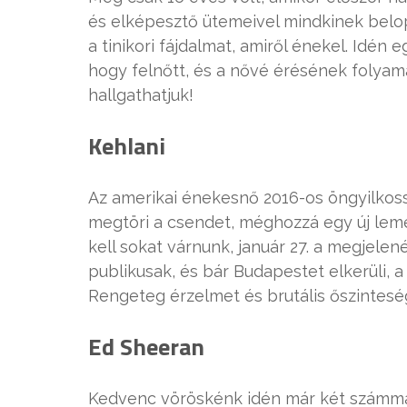
és elképesztő ütemeivel mindkinek belop
a tinikori fájdalmat, amiről énekel. Idé
hogy felnőtt, és a nővé érésének folya
hallgathatjuk!
Kehlani
Az amerikai énekesnő
2016-os öngyilkoss
megtöri a csendet, méghozzá egy új lem
kell sokat várnunk, január 27. a megjele
publikusak, és bár Budapestet elkerüli,
Rengeteg érzelmet és brutális őszintesé
Ed Sheeran
Kedvenc vöröskénk idén már két számmal 