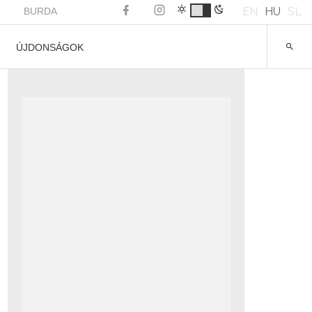
EN
HU
SL
BURDA
ÚJDONSÁGOK