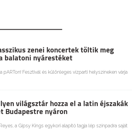
asszikus zenei koncertek töltik meg
a balatoni nyárestéket
 a pARTon! Fesztivál és különleges vízparti helyszíneken várja
en világsztár hozza el a latin éjszakák
t Budapestre nyáron
eyes, a Gipsy Kings egykori alapító tagja lép színpadra saját