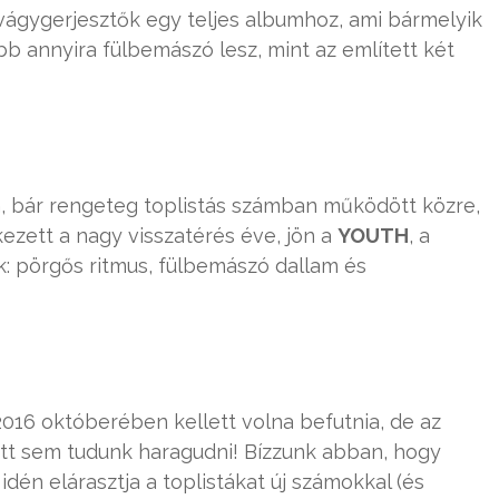
gygerjesztők egy teljes albumhoz, ami bármelyik
b annyira fülbemászó lesz, mint az említett két
, bár rengeteg toplistás számban működött közre,
kezett a nagy visszatérés éve, jön a
YOUTH
, a
k: pörgős ritmus, fülbemászó dallam és
16 októberében kellett volna befutnia, de az
t sem tudunk haragudni! Bízzunk abban, hogy
én elárasztja a toplistákat új számokkal (és