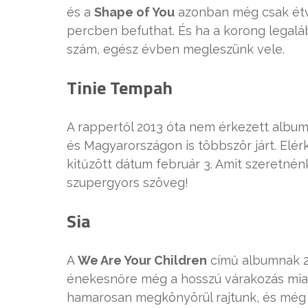
és a
Shape of You
azonban még csak étvá
percben befuthat. És ha a korong legaláb
szám, egész évben megleszünk vele.
Tinie Tempah
A rappertől 2013 óta nem érkezett album
és Magyarországon is többször járt. Elér
kitűzött dátum február 3. Amit szeretnén
szupergyors szöveg!
Sia
A
We Are Your Children
című albumnak 20
énekesnőre még a hosszú várakozás miat
hamarosan megkönyörül rajtunk, és még id