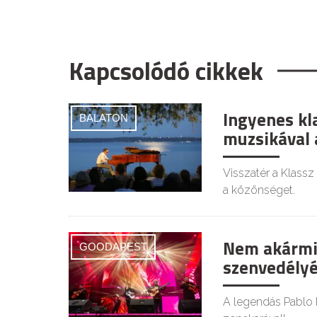
Kapcsolódó cikkek
Ingyenes kl
BALATON
muzsikával 
Visszatér a Klassz
a közönséget.
Nem akármily
GOODAPEST
szenvedélyé
A legendás Pablo R