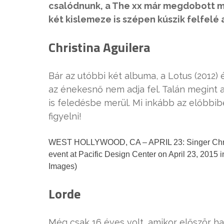
csalódnunk, a The xx már megdobott m
két kislemeze is szépen kúszik felfelé 
Christina Aguilera
Bár az utóbbi két albuma, a Lotus (2012) 
az énekesnő nem adja fel. Talán megint a
is feledésbe merül. Mi inkább az előbbi
figyelni!
WEST HOLLYWOOD, CA – APRIL 23: Singer Christi
event at Pacific Design Center on April 23, 2015 
Images)
Lorde
Még csak 16 éves volt, amikor először ha