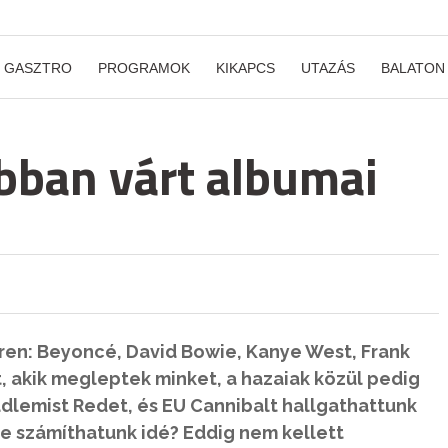
GASZTRO
PROGRAMOK
KIKAPCS
UTAZÁS
BALATON
obban várt albumai
éren: Beyoncé, David Bowie, Kanye West, Frank
, akik megleptek minket, a hazaiak közül pedig
dlemist Redet, és EU Cannibalt hallgathattunk
re számíthatunk idé?
Eddig nem kellett