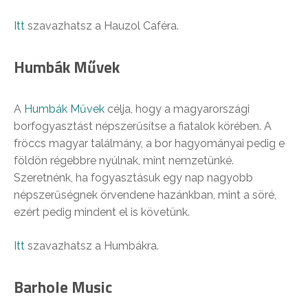
Itt
szavazhatsz a Hauzol Caféra.
Humbák Művek
A
Humbák Művek
célja, hogy a magyarországi
borfogyasztást népszerűsítse a fiatalok körében. A
fröccs magyar találmány, a bor hagyományai pedig e
földön régebbre nyúlnak, mint nemzetünké.
Szeretnénk, ha fogyasztásuk egy nap nagyobb
népszerűségnek örvendene hazánkban, mint a söré,
ezért pedig mindent el is követünk.
Itt
szavazhatsz a Humbákra.
Barhole Music