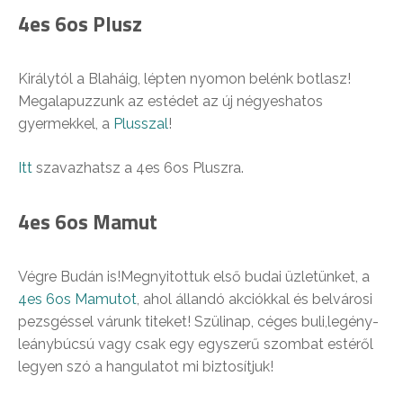
4es 6os Plusz
Királytól a Blaháig, lépten nyomon belénk botlasz!
Megalapuzzunk az estédet az új négyeshatos
gyermekkel, a
Plusszal
!
Itt
szavazhatsz a 4es 6os Pluszra.
4es 6os Mamut
Végre Budán is!Megnyitottuk első budai üzletünket, a
4es 6os Mamutot
, ahol állandó akciókkal és belvárosi
pezsgéssel várunk titeket! Szülinap, céges buli,legény-
leánybúcsú vagy csak egy egyszerű szombat estéről
legyen szó a hangulatot mi biztosítjuk!