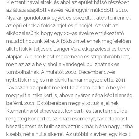
Klementinával éltek, és ahol az épület hátsó részében
az általa alapított vas-és rézárugyár működött. 2010.
Nyarán gondoltunk egyet és elkezdtük átépíteni ennek
az épületnek a földszintjét és pincéjét. Az volt az
elképzelésünk, hogy egy 20-as évekre emlékeztető
mulatót hozunk létre. A földszintet ennek megfelelően
alkítottuk ki teljesen, Langer Vera elképzelései és tervei
alapján. A pince kicsit modernebb és strapabíróbb lett,
mert az az a hely, ahol a vendégek bulizhatnak és
tombolhatnak. A mulatót 2010. December 17-én
nyitottuk meg és mindenki hamar megszerette. 2011.
Tavaszán az épület mellett található parkoló helyén
megnyílt a mika kert is, ahova nyáron néha képtelenség
beférni. 2011. Októberében megnyitottuk a jelinek
Klementináról elnevezett koncert- és tánctermet, ide
rengeteg koncertet, színházi eseményt, táncelőadást,
beszélgetést és bulit szerveztünk már. Néha nagy, néha
kisebb, néha nulla sikerrel. Az utóbbi 2 évben egy kicsit