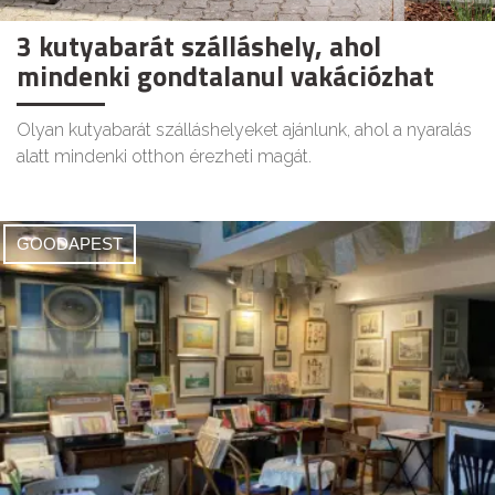
3 kutyabarát szálláshely, ahol
mindenki gondtalanul vakációzhat
Olyan kutyabarát szálláshelyeket ajánlunk, ahol a nyaralás
alatt mindenki otthon érezheti magát.
GOODAPEST