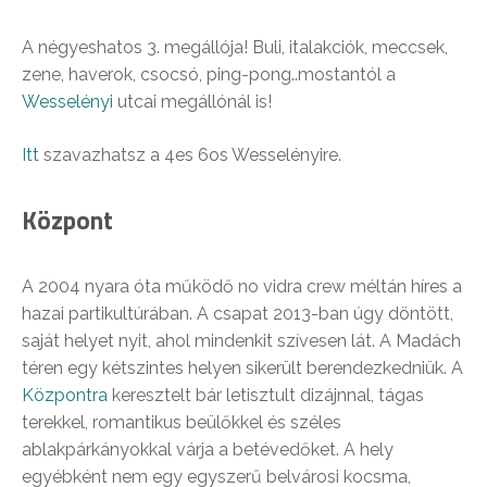
A négyeshatos 3. megállója! Buli, italakciók, meccsek,
zene, haverok, csocsó, ping-pong..mostantól a
Wesselényi
utcai megállónál is!
Itt
szavazhatsz a 4es 6os Wesselényire.
Központ
A 2004 nyara óta működő no vidra crew méltán híres a
hazai partikultúrában. A csapat 2013-ban úgy döntött,
saját helyet nyit, ahol mindenkit szívesen lát. A Madách
téren egy kétszintes helyen sikerült berendezkedniük. A
Központra
keresztelt bár letisztult dizájnnal, tágas
terekkel, romantikus beülőkkel és széles
ablakpárkányokkal várja a betévedőket. A hely
egyébként nem egy egyszerű belvárosi kocsma,