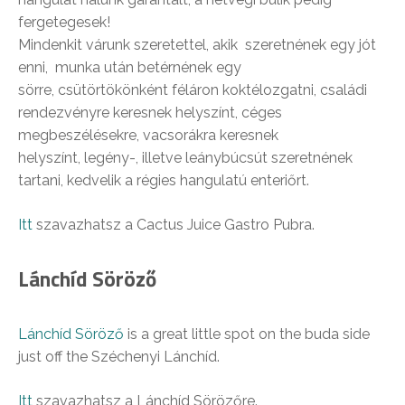
fergetegesek!
Mindenkit várunk szeretettel, akik szeretnének egy jót
enni, munka után betérnének egy
sörre, csütörtökönként féláron koktélozgatni, családi
rendezvényre keresnek helyszínt, céges
megbeszélésekre, vacsorákra keresnek
helyszínt, legény-, illetve leánybúcsút szeretnének
tartani, kedvelik a régies hangulatú enteriőrt.
Itt
szavazhatsz a Cactus Juice Gastro Pubra.
Lánchíd Söröző
Lánchíd Söröző
is a great little spot on the buda side
just off the Széchenyi Lánchíd.
Itt
szavazhatsz a Lánchíd Sörözőre.