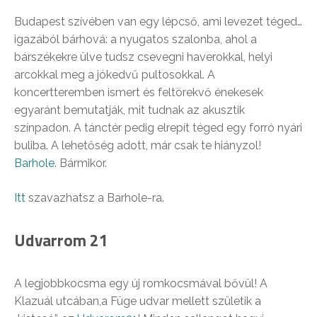
Budapest szívében van egy lépcső, ami levezet téged…
igazából bárhová: a nyugatos szalonba, ahol a
bárszékekre ülve tudsz csevegni haverokkal, helyi
arcokkal meg a jókedvű pultosokkal. A
koncertteremben ismert és feltörekvő énekesek
egyaránt bemutatják, mit tudnak az akusztik
színpadon. A tánctér pedig elrepít téged egy forró nyári
buliba. A lehetőség adott, már csak te hiányzol!
Barhole
. Bármikor.
Itt
szavazhatsz a Barhole-ra.
Udvarrom 21
A legjobbkocsma egy új romkocsmával bővül! A
Klazuál utcában,a Füge udvar mellett születik a