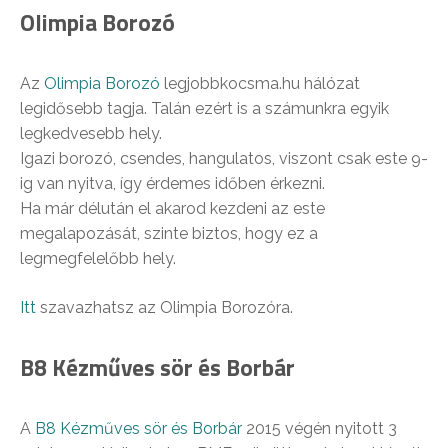
Olimpia Borozó
Az
Olimpia Borozó
legjobbkocsma.hu hálózat
legidősebb tagja. Talán ezért is a számunkra egyik
legkedvesebb hely.
Igazi borozó, csendes, hangulatos, viszont csak este 9-
ig van nyitva, így érdemes időben érkezni.
Ha már délután el akarod kezdeni az este
megalapozását, szinte biztos, hogy ez a
legmegfelelőbb hely.
Itt
szavazhatsz az Olimpia Borozóra.
B8 Kézműves sör és Borbár
A
B8 Kézműves sör és Borbár
2015 végén nyitott 3