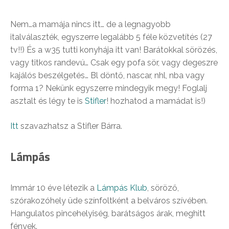
Nem…a mamája nincs itt… de a legnagyobb
italválaszték, egyszerre legalább 5 féle közvetítés (27
tv!!) És a w35 tutti konyhája itt van! Barátokkal sörözés,
vagy titkos randevú… Csak egy pofa sör, vagy degeszre
kajálós beszélgetés… Bl döntő, nascar, nhl, nba vagy
forma 1? Nekünk egyszerre mindegyik megy! Foglalj
asztalt és légy te is
Stifler
! hozhatod a mamádat is!)
Itt
szavazhatsz a Stifler Bárra.
Lámpás
Immár 10 éve létezik a
Lámpás Klub
, söröző,
szórakozóhely üde színfoltként a belváros szívében.
Hangulatos pincehelyiség, barátságos árak, meghitt
fények.