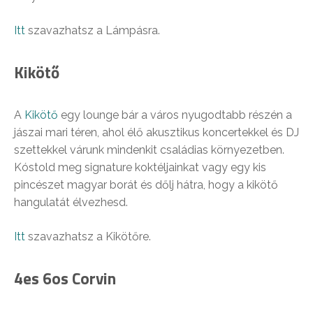
Itt
szavazhatsz a Lámpásra.
Kikötő
A
Kikötő
egy lounge bár a város nyugodtabb részén a
jászai mari téren, ahol élő akusztikus koncertekkel és DJ
szettekkel várunk mindenkit családias környezetben.
Kóstold meg signature koktéljainkat vagy egy kis
pincészet magyar borát és dőlj hátra, hogy a kikötő
hangulatát élvezhesd.
Itt
szavazhatsz a Kikötőre.
4es 6os Corvin