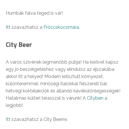
Humbák falva téged is vár!
Itt
szavazhatsz a
Fröccskocsmára
.
City Beer
A város szívének legmenőbb pubja! Ha kedvet kapsz
egy jó beszélgetéshez vagy elindulsz az éjszakába
akkor itt a helyed! Modern letisztult környezet,
különteremmel, minőségi italokkal felszerelt bár,
hétvégi koktélakciók és állandó kávékülönlegességek!
Hatalmas kültéri terasszal is várunk! A
Cityben
a
legjobb!
Itt
szavazhatsz a City Beerre.