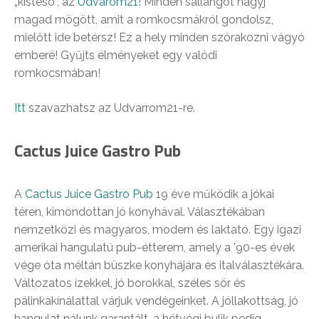
„kistesó”, az
Udvarom21
! Minden sallangot hagyj
magad mögött, amit a romkocsmákról gondolsz,
mielőtt ide betérsz! Ez a hely minden szórakozni vágyó
emberé! Gyűjts élményeket egy valódi
romkocsmában!
Itt
szavazhatsz az Udvarrom21-re.
Cactus Juice Gastro Pub
A
Cactus Juice Gastro Pub
19 éve működik a jókai
téren, kimondottan jó konyhával. Választékában
nemzetközi és magyaros, modern és laktató. Egy igazi
amerikai hangulatú pub-étterem, amely a ’90-es évek
vége óta méltán büszke konyhájára és italválasztékára.
Változatos ízekkel, jó borokkal, széles sör és
pálinkakínálattal várjuk vendégeinket. A jóllakottság, jó
hangulat nálunk garantált, a hétvégi bulik pedig