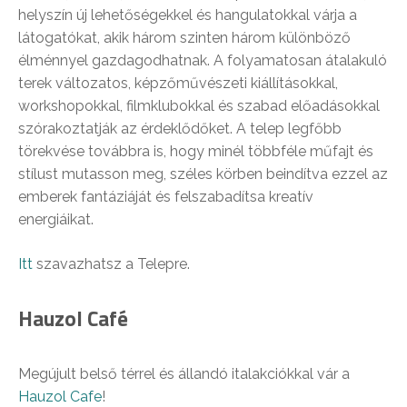
helyszín új lehetőségekkel és hangulatokkal várja a
látogatókat, akik három szinten három különböző
élménnyel gazdagodhatnak. A folyamatosan átalakuló
terek változatos, képzőművészeti kiállításokkal,
workshopokkal, filmklubokkal és szabad előadásokkal
szórakoztatják az érdeklődőket. A telep legfőbb
törekvése továbbra is, hogy minél többféle műfajt és
stílust mutasson meg, széles körben beindítva ezzel az
emberek fantáziáját és felszabadítsa kreatív
energiáikat.
Itt
szavazhatsz a Telepre.
Hauzol Café
Megújult belső térrel és állandó italakciókkal vár a
Hauzol Cafe
!