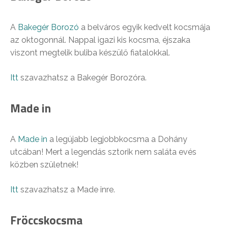
A
Bakegér Borozó
a belváros egyik kedvelt kocsmája
az oktogonnál. Nappal igazi kis kocsma, éjszaka
viszont megtelik buliba készülő fiatalokkal.
Itt
szavazhatsz a Bakegér Borozóra.
Made in
A
Made in
a legújabb legjobbkocsma a Dohány
utcában! Mert a legendás sztorik nem saláta evés
közben születnek!
Itt
szavazhatsz a Made inre.
Fröccskocsma