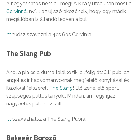
A négyeshatos nem áll meg! A Király utca után most a
Corvinnál
nyílik az új szórakozóhely, hogy egy másik
megállóban is állandó legyen a buli!
Itt
tudsz szavazni a 4es 6os Corvinra.
The Slang Pub
Ahol a pia és a duma találkozik, a „félig átsült” pub, az
angol és ír hagyományoknak megfelelő konyhával és
italokkal felszerelt
The Slang
! Élő zene, élő sport,
szépséges pultos lányok… Minden, ami egy igazi,
nagybetűs pub-hoz kell!
Itt
szavazhatsz a The Slang Pubra.
Bakegér Borozó