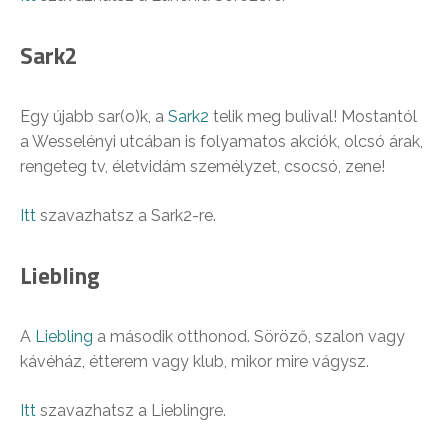
Sark2
Egy újabb sar(o)k, a
Sark2
telik meg bulival! Mostantól
a Wesselényi utcában is folyamatos akciók, olcsó árak,
rengeteg tv, életvidám személyzet, csocsó, zene!
Itt
szavazhatsz a Sark2-re.
Liebling
A
Liebling
a második otthonod. Söröző, szalon vagy
kávéház, étterem vagy klub, mikor mire vágysz.
Itt
szavazhatsz a Lieblingre.