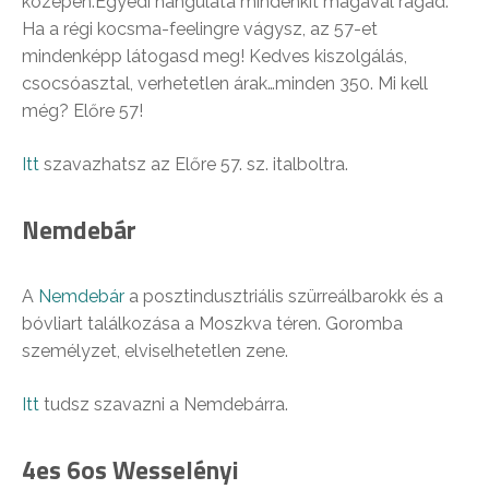
közepén.Egyedi hangulata mindenkit magával ragad.
Ha a régi kocsma-feelingre vágysz, az 57-et
mindenképp látogasd meg! Kedves kiszolgálás,
csocsóasztal, verhetetlen árak…minden 350. Mi kell
még? Előre 57!
Itt
szavazhatsz az Előre 57. sz. italboltra.
Nemdebár
A
Nemdebár
a posztindusztriális szürreálbarokk és a
bóvliart találkozása a Moszkva téren. Goromba
személyzet, elviselhetetlen zene.
Itt
tudsz szavazni a Nemdebárra.
4es 6os Wesselényi