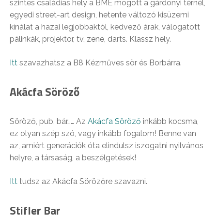
szintes családias hely a BME mögött a gárdonyi térnél,
egyedi street-art design, hetente változó kisüzemi
kínálat a hazai legjobbaktól, kedvező árak, válogatott
pálinkák, projektor, tv, zene, darts. Klassz hely.
Itt
szavazhatsz a B8 Kézműves sör és Borbárra.
Akácfa Söröző
Söröző, pub, bár…… Az
Akácfa Söröző
inkább kocsma,
ez olyan szép szó, vagy inkább fogalom! Benne van
az, amiért generációk óta elindulsz iszogatni nyilvános
helyre, a társaság, a beszélgetések!
Itt
tudsz az Akácfa Sörözőre szavazni.
Stifler Bar