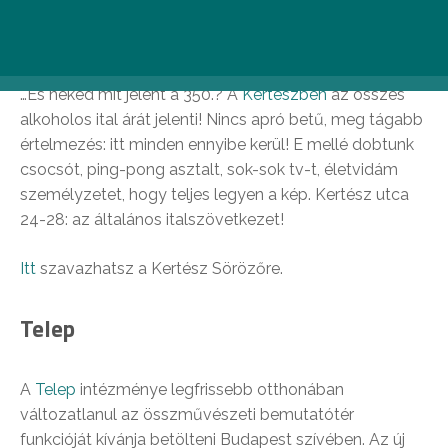
Kertész Söröző
…És neked mit jelent a 350.? A
Kertészben
az összes
alkoholos ital árát jelenti! Nincs apró betű, meg tágabb
értelmezés: itt minden ennyibe kerül! E mellé dobtunk
csocsót, ping-pong asztalt, sok-sok tv-t, életvidám
személyzetet, hogy teljes legyen a kép. Kertész utca
24-28: az általános italszövetkezet!
Itt
szavazhatsz a Kertész Sörözőre.
Telep
A
Telep
intézménye legfrissebb otthonában
változatlanul az összművészeti bemutatótér
funkcióját kívánja betölteni Budapest szívében. Az új