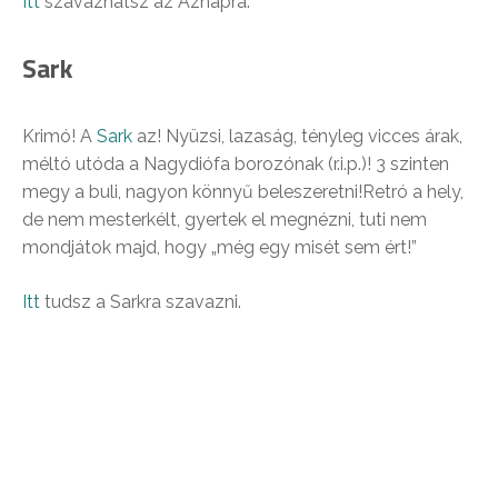
Itt
szavazhatsz az Aznapra.
Sark
Krimó! A
Sark
az! Nyüzsi, lazaság, tényleg vicces árak,
méltó utóda a Nagydiófa borozónak (r.i.p.)! 3 szinten
megy a buli, nagyon könnyű beleszeretni!Retró a hely,
de nem mesterkélt, gyertek el megnézni, tuti nem
mondjátok majd, hogy „még egy misét sem ért!”
Itt
tudsz a Sarkra szavazni.