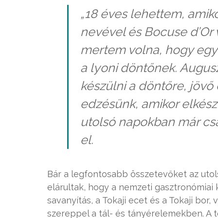
„
18 éves lehettem, amik
nevével és Bocuse d’Or
mertem volna, hogy egy 
a lyoni döntőnek. Augus
készülni a döntőre, jövő
edzésünk, amikor elkészí
utolsó napokban már csa
el.
Bár a legfontosabb összetevőket az utols
elárultak, hogy a nemzeti gasztronómiai
savanyítás, a Tokaji ecet és a Tokaji bor
szereppel a tál- és tányérelemekben. A 