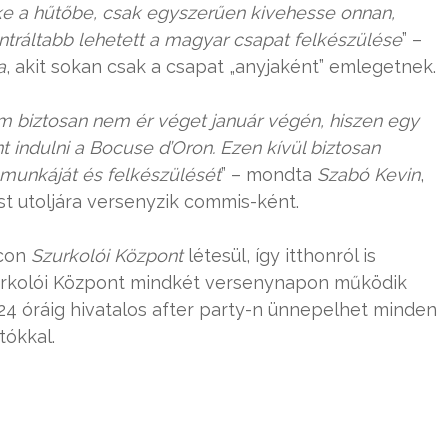
irke a hűtőbe, csak egyszerűen kivehesse onnan,
ntráltabb lehetett a magyar csapat felkészülése
” –
a
, akit sokan csak a csapat „anyjaként” emlegetnek.
 biztosan nem ér véget január végén, hiszen egy
 indulni a Bocuse d’Oron. Ezen kívül biztosan
 munkáját és felkészülését
” – mondta
Szabó Kevin
,
ost utoljára versenyzik commis-ként.
acon
Szurkolói Központ
létesül, így itthonról is
zurkolói Központ mindkét versenynapon működik
24 óráig hivatalos after party-n ünnepelhet minden
tókkal.