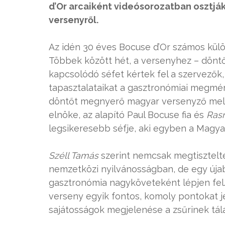
d’Or arcaiként videósorozatban osztjá
versenyről.
Az idén 30 éves Bocuse d’Or számos külö
Többek között hét, a versenyhez – döntős
kapcsolódó séfet kértek fel a szervezők
tapasztalataikat a gasztronómiai megmér
döntőt megnyerő magyar versenyző mell
elnöke, az alapító Paul Bocuse fia és
Ras
legsikeresebb séfje, aki egyben a Magya
Széll Tamás
szerint nemcsak megtisztelt
nemzetközi nyilvánosságban, de egy úja
gasztronómia nagyköveteként lépjen fel. 
verseny egyik fontos, komoly pontokat j
sajátosságok megjelenése a zsűrinek tála