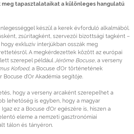
k meg tapasztalataikat a különleges hangulatú
nlegességgel készül a kerek évforduló alkalmából.
ként, zsűritagként, szervezői bizottsági tagként –
, hogy exkluzív interjúkban osszák meg
ettetésről. A megkérdezettek között az európai
ett szerepel például
Jérȏme
Bocuse
, a verseny
mus
Kofoed
, a Bocuse d’Or történetének
r Bocuse d’Or Akadémia segítője.
etés, hogy a verseny arcaként szerepelhet a
bb lehetőség is egyben, hogy a magyar
Igaz ez a Bocuse d’Or egészére is, hiszen a
elentő eleme a nemzeti gasztronómiai
lt tálon és tányéron.