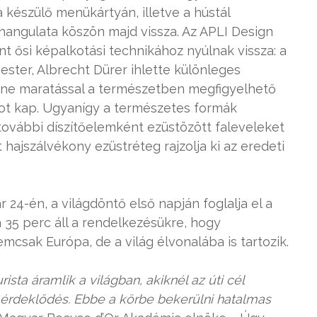
készülő menükártyán, illetve a hústál
angulata köszön majd vissza. Az APLI Design
t ősi képalkotási technikához nyúlnak vissza: a
ter, Albrecht Dürer ihlette különleges
színe maratással a természetben megfigyelhető
tot kap. Ugyanígy a természetes formák
további díszítőelemként ezüstözött faleveleket
t hajszálvékony ezüstréteg rajzolja ki az eredeti
 24-én, a világdöntő első napján foglalja el a
 35 perc áll a rendelkezésükre, hogy
csak Európa, de a világ élvonalába is tartozik.
ista áramlik a világban, akiknél az úti cél
s érdeklődés. Ebbe a körbe bekerülni hatalmas