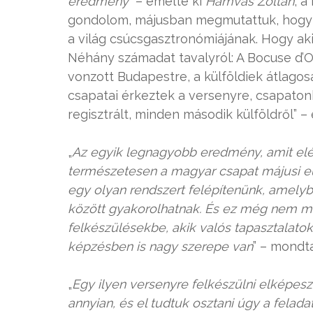
eredmény
” – emelte ki
Hamvas Zoltán
, 
gondolom, májusban megmutattuk, hogy 
a világ csúcsgasztronómiájának. Hogy aki
Néhány számadat tavalyról: A Bocuse d’O
vonzott Budapestre, a külföldiek átlago
csapatai érkeztek a versenyre, csapaton
regisztrált, minden második külföldről” 
„
Az egyik legnagyobb eredmény, amit elé
természetesen a magyar csapat májusi eur
egy olyan rendszert felépítenünk, amely
között gyakorolhatnak. És ez még nem mi
felkészülésekbe, akik valós tapasztalato
képzésben is nagy szerepe van
” – mond
„
Egy ilyen versenyre felkészülni elképeszt
annyian, és el tudtuk osztani úgy a felad