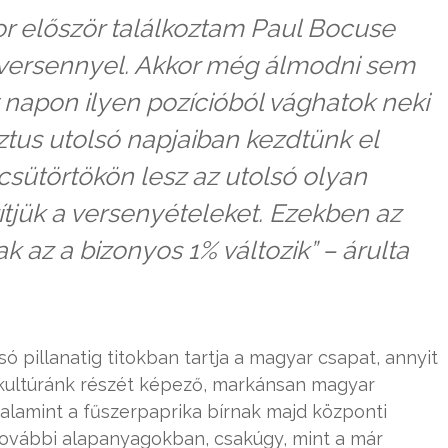
or először találkoztam Paul Bocuse
 versennyel. Akkor még álmodni sem
napon ilyen pozícióból vághatok neki
ztus utolsó napjaiban kezdtünk el
 csütörtökön lesz az utolsó olyan
tjük a versenyételeket. Ezekben az
k az a bizonyos 1% változik
” – árulta
ó pillanatig titokban tartja a magyar csapat, annyit
 kultúránk részét képező, markánsan magyar
, valamint a fűszerpaprika bírnak majd központi
további alapanyagokban, csakúgy, mint a már