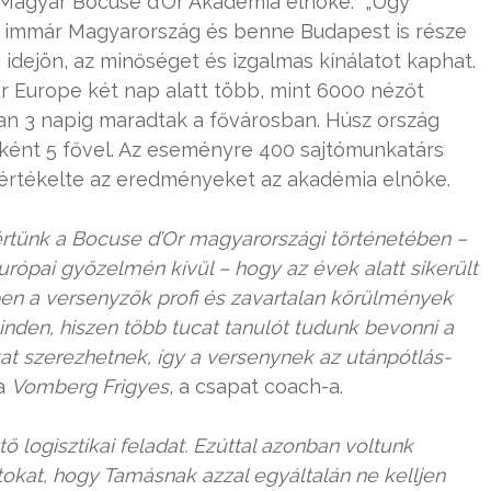
a Magyar Bocuse d’Or Akadémia elnöke. „Úgy
immár Magyarország és benne Budapest is része
 idejön, az minőséget és izgalmas kínálatot kaphat.
r Europe két nap alatt több, mint 6000 nézőt
san 3 napig maradtak a fővárosban. Húsz ország
ként 5 fővel. Az eseményre 400 sajtómunkatárs
– értékelte az eredményeket az akadémia elnöke.
rtünk a Bocuse d’Or magyarországi történetében –
ópai győzelmén kívül – hogy az évek alatt sikerült
ben a versenyzők profi és zavartalan körülmények
nden, hiszen több tucat tanulót tudunk bevonni a
kat szerezhetnek, így a versenynek az utánpótlás-
ta
Vomberg Frigyes
, a csapat coach-a.
ő logisztikai feladat. Ezúttal azonban voltunk
atokat, hogy Tamásnak azzal egyáltalán ne kelljen