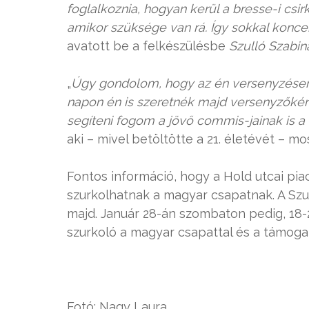
foglalkoznia, hogyan kerül a bresse-i cs
amikor szüksége van rá. Így sokkal konce
avatott be a felkészülésbe
Szulló Szabin
„
Úgy gondolom, hogy az én versenyzésem
napon én is szeretnék majd versenyzőként
segíteni fogom a jövő commis-jainak is a
aki – mivel betöltötte a 21. életévét – m
Fontos információ, hogy a Hold utcai pi
szurkolhatnak a magyar csapatnak. A S
majd. Január 28-án szombaton pedig, 18-
szurkoló a magyar csapattal és a támoga
Fotó: Nagy Laura