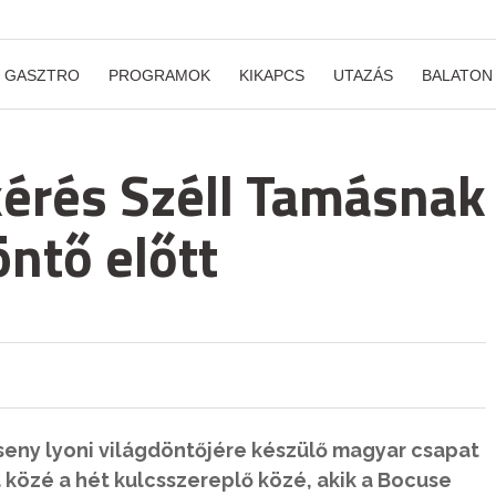
GASZTRO
PROGRAMOK
KIKAPCS
UTAZÁS
BALATON
kérés Széll Tamásnak
ntő előtt
seny lyoni világdöntőjére készülő magyar csapat
a közé a hét kulcsszereplő közé, akik a Bocuse