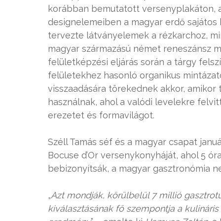
korábban bemutatott versenyplakáton, a 
designelemeiben a magyar erdő sajátos h
tervezte látványelemek a rézkarchoz, min
magyar származású német reneszánsz mes
felületképzési eljárás során a tárgy fel
felületekhez hasonló organikus mintáza
visszaadására törekednek akkor, amikor 
használnak, ahol a valódi levelekre felvit
erezetet és formavilágot.
Széll Tamás séf és a magyar csapat január
Bocuse d’Or versenykonyháját, ahol 5 óra
bebizonyítsák, a magyar gasztronómia nem
„
Azt mondják, körülbelül 7 millió gasztrotur
kiválasztásának fő szempontja a kulinári