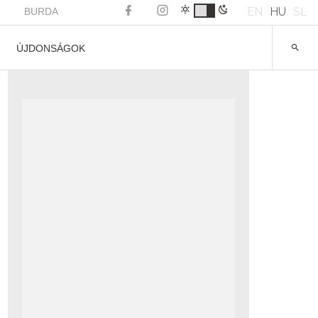
EN
HU
SL
BURDA
ÚJDONSÁGOK