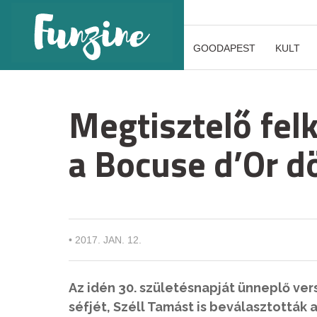
GOODAPEST
KULT
Megtisztelő fel
a Bocuse d’Or dö
•
2017. JAN. 12.
Az idén 30. születésnapját ünneplő ver
séfjét, Széll Tamást is beválasztották 