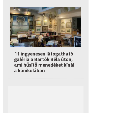
11 ingyenesen látogatható
galéria a Bartók Béla úton,
ami hűsítő menedéket kínál
a kánikulában