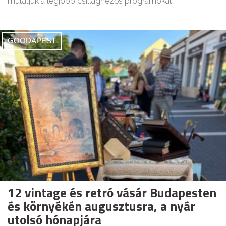
mutatjuk a legjobb csillagnézős programokat!
GOODAPEST
12 vintage és retró vásár Budapesten
és környékén augusztusra, a nyár
utolsó hónapjára