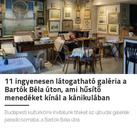
11 ingyenesen látogatható galéria a
Bartók Béla úton, ami hűsítő
menedéket kínál a kánikulában
Budapesti kultúrkörre invitálunk titeket az újbudai galériák
paradicsomába, a Bartók Béla útra.