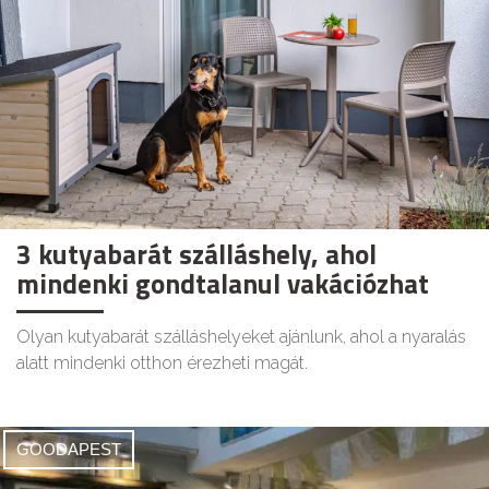
3 kutyabarát szálláshely, ahol
mindenki gondtalanul vakációzhat
Olyan kutyabarát szálláshelyeket ajánlunk, ahol a nyaralás
alatt mindenki otthon érezheti magát.
GOODAPEST