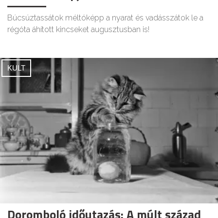
Búcsúztassátok méltóképp a nyarat és vadásszátok le a
régóta áhított kincseket augusztusban is!
KULT
Doromboló időutazás: A múlt század