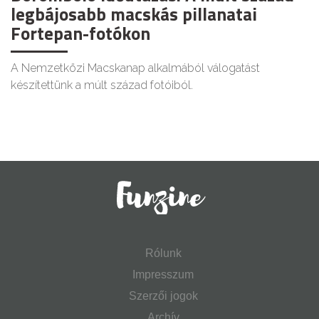
legbájosabb macskás pillanatai
Fortepan-fotókon
A Nemzetközi Macskanap alkalmából válogatást
készítettünk a múlt század fotóiból.
Rólunk
Impresszum
Szerzői jogok
Archív