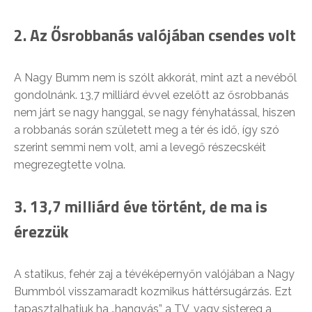
2. Az Ősrobbanás valójában csendes volt
A Nagy Bumm nem is szólt akkorát, mint azt a nevéből
gondolnánk. 13,7 milliárd évvel ezelőtt az ősrobbanás
nem járt se nagy hanggal, se nagy fényhatással, hiszen
a robbanás során született meg a tér és idő, így szó
szerint semmi nem volt, ami a levegő részecskéit
megrezegtette volna.
3.
13,7 milliárd éve történt, de ma is
érezzük
A statikus, fehér zaj a tévéképernyőn valójában a Nagy
Bummból visszamaradt kozmikus háttérsugárzás. Ezt
tapasztalhatjuk ha „hangyás” a TV, vagy sistereg a