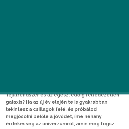
Hogyan férhetett el világegyetemünk minden
egyes atomja egyetlen aprócska pontban?
Hogyan nyerte el mai formáját a Föld, a
Tejútrendszer és az egész, eddig felfedezetlen
galaxis? Ha az új év elején te is gyakrabban
tekintesz a csillagok felé, és próbálod
megjósolni belőle a jövődet, íme néhány
érdekesség az univerzumról, amin meg fogsz