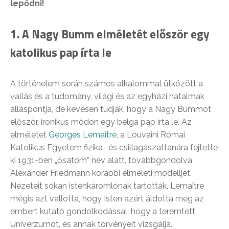
lepődni!
1. A Nagy Bumm elméletét először egy
katolikus pap írta le
A történelem során számos alkalommal ütközött a
vallás és a tudomány, világi és az egyházi hatalmak
álláspontja, de kevesen tudják, hogy a Nagy Bummot
először, ironikus módon egy belga pap írta le. Az
elméletet
Georges Lemaître
, a Louvaini Római
Katolikus Egyetem fizika- és csillagászattanára fejtette
ki 1931-ben „ősatom” név alatt, továbbgondolva
Alexander Friedmann korábbi elméleti modelljét.
Nézeteit sokan istenkáromlónak tartották, Lemaître
mégis azt vallotta, hogy Isten azért áldotta meg az
embert kutató gondolkodással, hogy a teremtett
Univerzumot, és annak törvényeit vizsgálja.