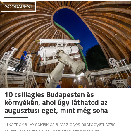
GOODAPEST
10 csillagles Budapesten és
környékén, ahol úgy láthatod az
augusztusi eget, mint még soha
Érkeznek a Perseidák és a részleges napfogyatkozás: