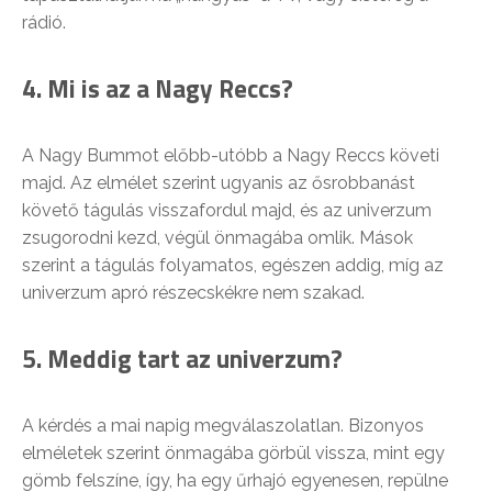
rádió.
4. Mi is az a Nagy Reccs?
A Nagy Bummot előbb-utóbb a Nagy Reccs követi
majd. Az elmélet szerint ugyanis az ősrobbanást
követő tágulás visszafordul majd, és az univerzum
zsugorodni kezd, végül önmagába omlik. Mások
szerint a tágulás folyamatos, egészen addig, míg az
univerzum apró részecskékre nem szakad.
5. Meddig tart az univerzum?
A kérdés a mai napig megválaszolatlan. Bizonyos
elméletek szerint önmagába görbül vissza, mint egy
gömb felszíne, így, ha egy űrhajó egyenesen, repülne