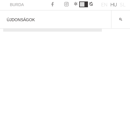
EN
HU
SL
BURDA
ÚJDONSÁGOK