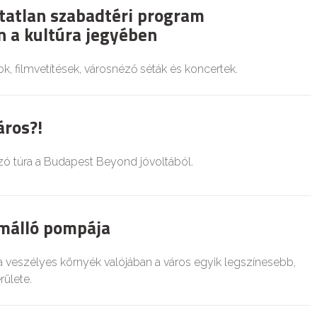
tatlan szabadtéri program
 a kultúra jegyében
k, filmvetítések, városnéző séták és koncertek.
áros?!
zó túra a Budapest Beyond jóvoltából.
málló pompája
a veszélyes környék valójában a város egyik legszínesebb,
rülete.