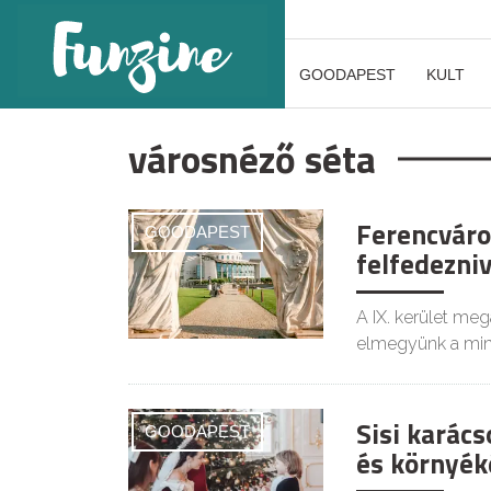
GOODAPEST
KULT
városnéző séta
Ferencváro
GOODAPEST
felfedezniv
A IX. kerület meg
elmegyünk a mi
Sisi karác
GOODAPEST
és környék