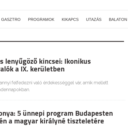
GASZTRO
PROGRAMOK
KIKAPCS
UTAZÁS
BALATON
s lenyűgöző kincsei: Ikonikus
alók a IX. kerületben
annyi felfedezni való érdekességgel vár, amik mellett
ndennapokban.
sonya: 5 ünnepi program Budapesten
én a magyar királyné tiszteletére