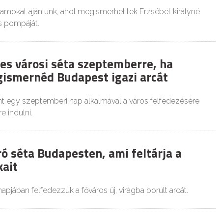
mokat ajánlunk, ahol megismerhetitek Erzsébet királyné
s pompáját.
es városi séta szeptemberre, ha
ismernéd Budapest igazi arcát
int egy szeptemberi nap alkalmával a város felfedezésére
 indulni.
ó séta Budapesten, ami feltárja a
kait
apjában felfedezzük a főváros új, virágba borult arcát.