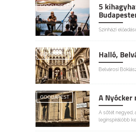
5 kihagyha
GOODAPEST
Budapesten
Színházi előadáso
Halló, Belv
GOODAPEST
Belvárosi Bóklás
A Nyócker 
GOODAPEST
A sötét negyed, 
leginspirálóbb ke