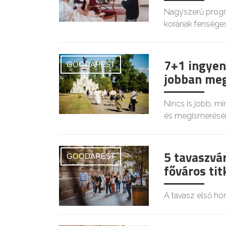
Nagyszerű progra
korának fensége
7+1 ingyen
GOODAPEST
jobban meg
Nincs is jobb, m
és megismerésére
5 tavaszvár
GOODAPEST
főváros tit
A tavasz első hón