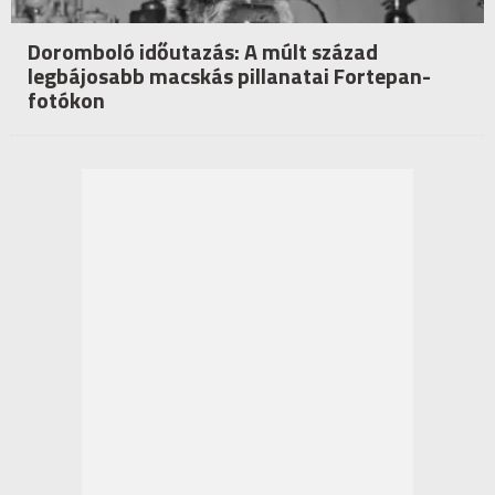
Doromboló időutazás: A múlt század
legbájosabb macskás pillanatai Fortepan-
fotókon