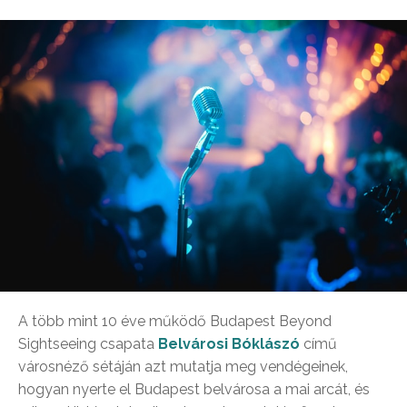
A több mint 10 éve működő Budapest Beyond
Sightseeing csapata
Belvárosi Bóklászó
című
városnéző sétáján azt mutatja meg vendégeinek,
hogyan nyerte el Budapest belvárosa a mai arcát, és