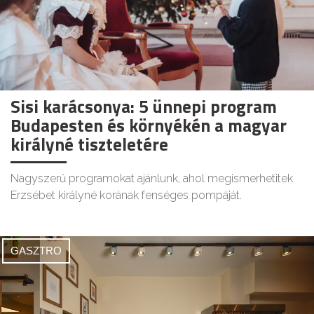
Sisi karácsonya: 5 ünnepi program
Budapesten és környékén a magyar
királyné tiszteletére
Nagyszerű programokat ajánlunk, ahol megismerhetitek
Erzsébet királyné korának fenséges pompáját.
GASZTRO