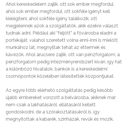
Ahol kereskedelem zajlik, ott sok ember megfordul,
ahol sok ember megfordul, ott sokféle igényt kell
kielégíteni, ahol sokféle igény találkozik, ott
megjelennek azok a szolgáltatók, akik ezekre választ
tudnak adni. Például aki “feljött” a fővárosba eladni a
portékáját, valahol szeretett volna enni-inni is mielőtt
munkához lát, megnyíltak tehát az éttermek és
kávézók. Ahol árucsere zajlik, ott van pénzforgalom, a
pénzforgalom pedig intézményrendszert kíván, így hát
a különböző hivatalok, bankok is a kereskedelmi
csomópontok közelében létesítették központjukat.
Az egyre több elérhető szolgáltatás pedig később
újabb embereket vonzott a belvárosba, akiknek már
nem csak a lakhatásáról, ellátásáról kellett
gondoskodni, de a szórakoztatásukról is, így
megnyitottak a kabarék, színházak, revük és mozik.