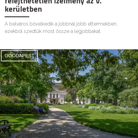
felejthetetlen ízélmény az V.
kerületben
A belváros bővelkedik a jobbnál jobb éttermekben,
ezekből szedtük most össze a legjobbakat.
GOODAPEST