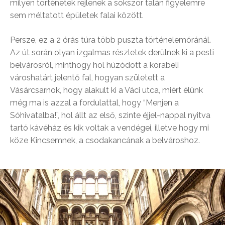
milyen történetek rejlenek a sokszor talán figyelemre
sem méltatott épületek falai között.
Persze, ez a 2 órás túra több puszta történelemóránál.
Az út során olyan izgalmas részletek derülnek ki a pesti
belvárosról, minthogy hol húzódott a korabeli
városhatárt jelentő fal, hogyan született a
Vásárcsarnok, hogy alakult ki a Váci utca, miért élünk
még ma is azzal a fordulattal, hogy “Menjen a
Sóhivatalba!”, hol állt az első, szinte éjjel-nappal nyitva
tartó kávéház és kik voltak a vendégei, illetve hogy mi
köze Kincsemnek, a csodakancának a belvároshoz.