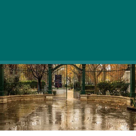
pontján. Az egyformaság oka a történelemben rejlik,
végigtekintve az évszázadok eseményein pedig
mindaz, ami ma a szemünk elé tárul
megkérdőjelezhetetlen és magától értetődő.