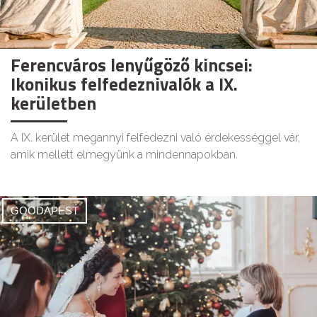
Ferencváros lenyűgöző kincsei:
Ikonikus felfedeznivalók a IX.
kerületben
A IX. kerület megannyi felfedezni való érdekességgel vár,
amik mellett elmegyünk a mindennapokban.
GOODAPEST