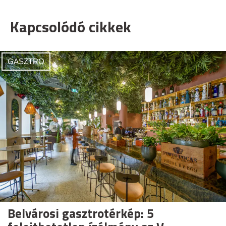
Kapcsolódó cikkek
GASZTRO
Belvárosi gasztrotérkép: 5