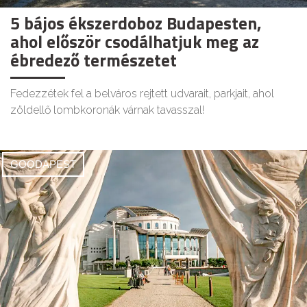
5 bájos ékszerdoboz Budapesten,
ahol először csodálhatjuk meg az
ébredező természetet
Fedezzétek fel a belváros rejtett udvarait, parkjait, ahol
zöldellő lombkoronák várnak tavasszal!
GOODAPEST