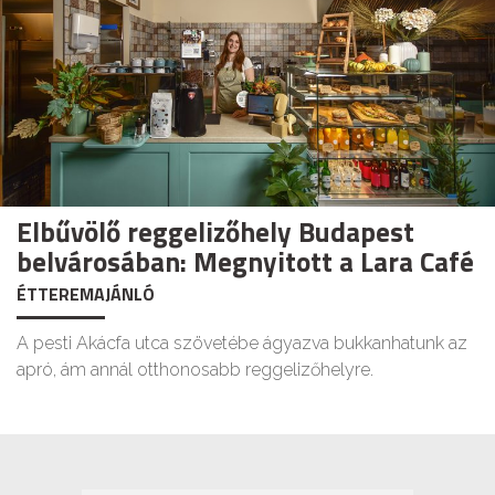
Elbűvölő reggelizőhely Budapest
belvárosában: Megnyitott a Lara Café
ÉTTEREMAJÁNLÓ
A pesti Akácfa utca szövetébe ágyazva bukkanhatunk az
apró, ám annál otthonosabb reggelizőhelyre.