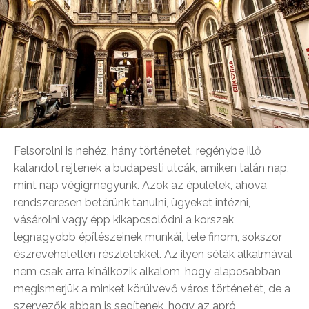
Felsorolni is nehéz, hány történetet, regénybe illő
kalandot rejtenek a budapesti utcák, amiken talán nap,
mint nap végigmegyünk. Azok az épületek, ahova
rendszeresen betérünk tanulni, ügyeket intézni,
vásárolni vagy épp kikapcsolódni a korszak
legnagyobb építészeinek munkái, tele finom, sokszor
észrevehetetlen részletekkel. Az ilyen séták alkalmával
nem csak arra kínálkozik alkalom, hogy alaposabban
megismerjük a minket körülvevő város történetét, de a
szervezők abban is segítenek, hogy az apró