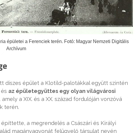
ia épületei a Ferenciek terén. Fotó: Magyar Nemzeti Digitális
Archívum
ge
tt díszes épület a Klotild-palotákkal együtt szintén
, és
az épületegyüttes egy olyan világvárosi
,
amely a XIX. és a XX. század fordulóján vonzóvá
k terén.
építtette, a megrendelés a Császári és Királyi
salád magánvagyonát felügyelő társulat nevén