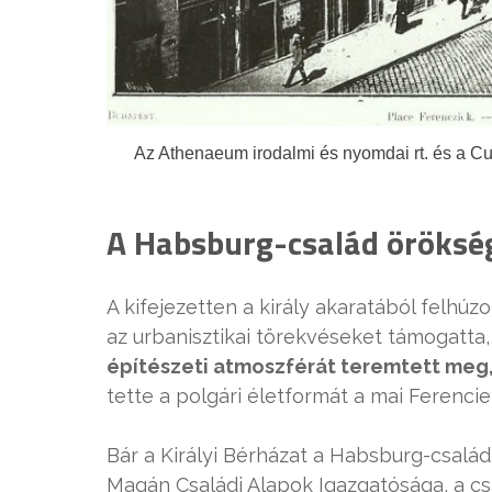
Az Athenaeum irodalmi és nyomdai rt. és a Cur
A Habsburg-család öröksé
A kifejezetten a király akaratából felhúzo
az urbanisztikai törekvéseket támogatta
építészeti atmoszférát teremtett meg
tette a polgári életformát a mai Ferencie
Bár a Királyi Bérházat a Habsburg-család 
Magán Családi Alapok Igazgatósága, a c