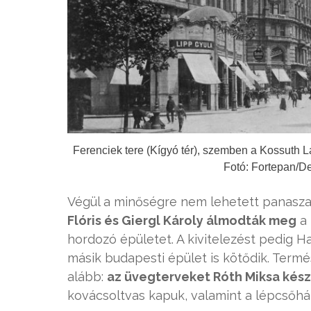
Ferenciek tere (Kígyó tér), szemben a Kossuth La
Fotó: Fortepan/D
Végül a minőségre nem lehetett panasza
Flóris és Giergl Károly álmodták meg
a 
hordozó épületet. A kivitelezést pedig 
másik budapesti épület is kötődik. Ter
alább:
az üvegterveket Róth Miksa kész
kovácsoltvas kapuk, valamint a lépcsőhá