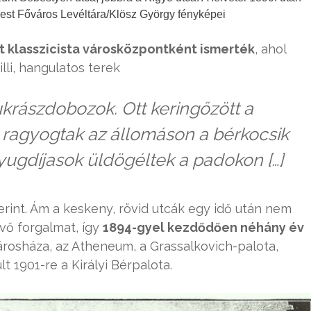
pest Főváros Levéltára/Klösz György fényképei
t klasszicista városközpontként ismerték
, ahol
lli, hangulatos terek
ukrászdobozok. Ott keringőzött a
; ragyogtak az állomáson a bérkocsik
nyugdíjasok üldögéltek a padokon […]
rint. Ám a keskeny, rövid utcák egy idő után nem
vő forgalmat, így
1894-gyel kezdődően néhány év
árosháza, az Atheneum, a Grassalkovich-palota,
t 1901-re a Királyi Bérpalota.