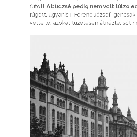
futott.
A büdzsé pedig nem volt túlzó eg
rúgott, ugyanis I. Ferenc József igencsak
vette le, azokat tüzetesen átnézte, sőt m