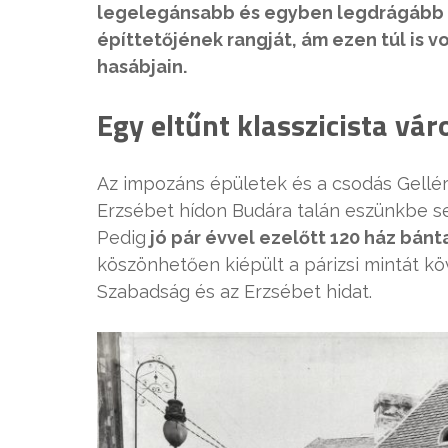
legelegánsabb és egyben legdrágább b
építtetőjének rangját, ám ezen túl is v
hasábjain.
Egy eltűnt klasszicista vá
Az impozáns épületek és a csodás Gellé
Erzsébet hídon Budára talán eszünkbe se
Pedig
jó pár évvel ezelőtt 120 ház bánt
köszönhetően kiépült a párizsi mintát kö
Szabadság és az Erzsébet hidat.