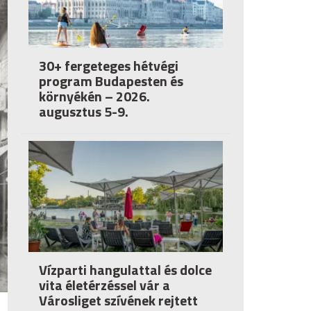
30+ fergeteges hétvégi
program Budapesten és
környékén – 2026.
augusztus 5-9.
Vízparti hangulattal és dolce
vita életérzéssel vár a
Városliget szívének rejtett