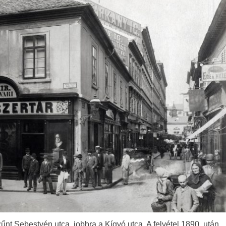
űnt Sebestyén utca, jobbra a Kígyó utca. A felvétel 1890. után