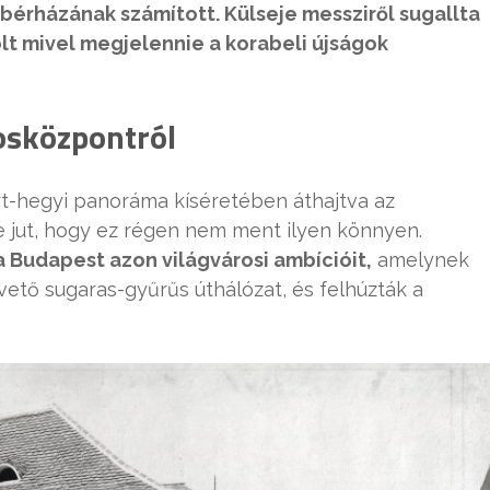
érházának számított. Külseje messziről sugallta
olt mivel megjelennie a korabeli újságok
rosközpontról
rt-hegyi panoráma kíséretében áthajtva az
 jut, hogy ez régen nem ment ilyen könnyen.
a Budapest azon világvárosi ambícióit,
amelynek
vető sugaras-gyűrűs úthálózat, és felhúzták a