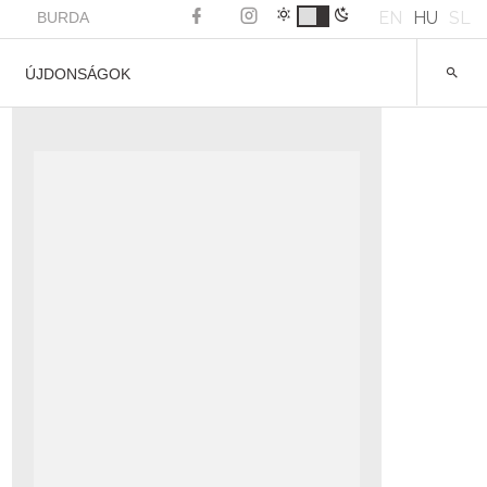
EN
HU
SL
BURDA
ÚJDONSÁGOK