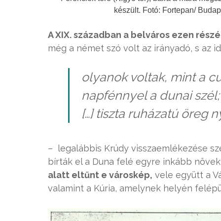
készült. Fotó: Fortepan/ Buda
A XIX. században a belváros ezen részé
még a német szó volt az irányadó, s az idi
olyanok voltak, mint a c
napfénnyel a dunai szél
[…] tiszta ruházatú öreg 
– legalábbis Krúdy visszaemlékezése sze
bírták el a Duna felé egyre inkább növek
alatt eltűnt e városkép,
vele együtt a V
valamint a Kúria, amelynek helyén felépül