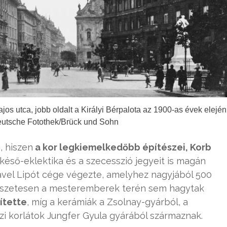
jos utca, jobb oldalt a Királyi Bérpalota az 1900-as évek elején
eutsche Fotothek/Brück und Sohn
, hiszen
a kor legkiemelkedőbb építészei, Korb
késő-eklektika és a szecesszió jegyeit is magán
Havel Lipót cége végezte, amelyhez nagyjából 500
mészetesen a mesteremberek terén sem hagytak
ítette
, míg a kerámiák a Zsolnay-gyárból, a
zi korlátok Jungfer Gyula gyárából származnak.