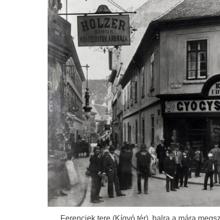
Ferenciek tere (Kígyó tér), balra a mára megsz