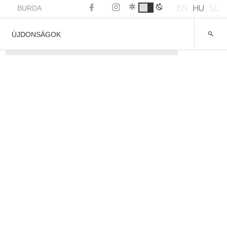
EN
HU
SL
BURDA
ÚJDONSÁGOK