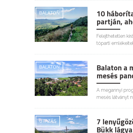
10 háboríta
BALATON
partján, a
Felejthetetlen ki
tóparti emlékeite
Balaton a 
BALATON
mesés pan
A megannyi prog
mesés látványt ny
7 lenyűgöz
UTAZÁS
Bükk lágya