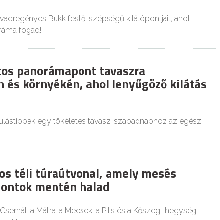
 vadregényes Bükk festői szépségű kilátópontjait, ahol
ráma fogad!
os panorámapont tavaszra
 és környékén, ahol lenyűgöző kilátás
ulástippek egy tökéletes tavaszi szabadnaphoz az egész
os téli túraútvonal, amely mesés
ontok mentén halad
Cserhát, a Mátra, a Mecsek, a Pilis és a Kőszegi-hegység