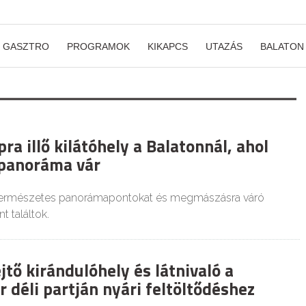
GASZTRO
PROGRAMOK
KIKAPCS
UTAZÁS
BALATON
ra illő kilátóhely a Balatonnál, ahol
panoráma vár
 természetes panorámapontokat és megmászásra váró
t találtok.
jtő kirándulóhely és látnivaló a
 déli partján nyári feltöltődéshez