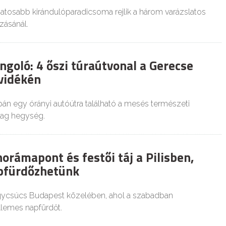
atosabb kirándulóparadicsoma rejlik a három varázslatos
zásánál.
ngoló: 4 őszi túraútvonal a Gerecse
 vidékén
án egy órányi autóútra található a mesés természeti
ag hegység.
orámapont és festői táj a Pilisben,
apfürdőzhetünk
hegycsúcs Budapest közelében, ahol a szabadban
llemes napfürdőt.