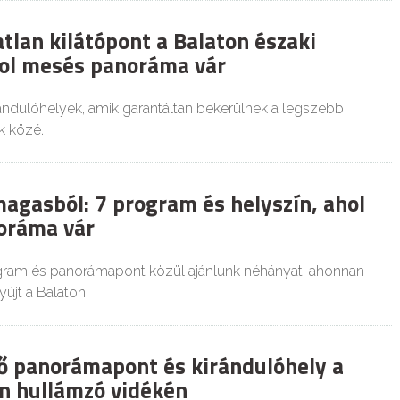
tlan kilátópont a Balaton északi
hol mesés panoráma vár
rándulóhelyek, amik garantáltan bekerülnek a legszebb
k közé.
magasból: 7 program és helyszín, ahol
oráma vár
ram és panorámapont közül ajánlunk néhányat, ahonnan
újt a Balaton.
ő panorámapont és kirándulóhely a
n hullámzó vidékén