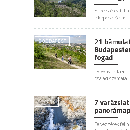
Fedezzétek fel a
elképesztő pano
21 bámulat
GOODAPEST
Budapesten
fogad
Látványos kiránd
család számára.
7 varázslat
UTAZÁS
panorámap
Fedezzétek fel a 