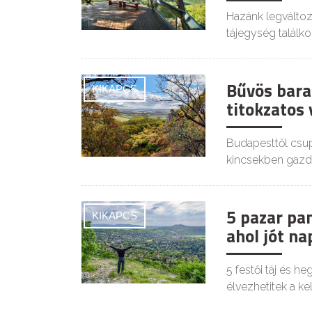
Hazánk legváltoz
tájegység találko
Bűvös bara
KIKAPCS
titokzatos
Budapesttől csup
kincsekben gazd
5 pazar pan
KIKAPCS
ahol jót n
5 festői táj és 
élvezhetitek a ke