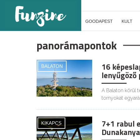
GOODAPEST
KULT
panorámapontok
16 képeslap
BALATON
lenyűgöző 
A Balaton körül
tornyokat egyarán
7+1 rabul e
KIKAPCS
Dunakanyar