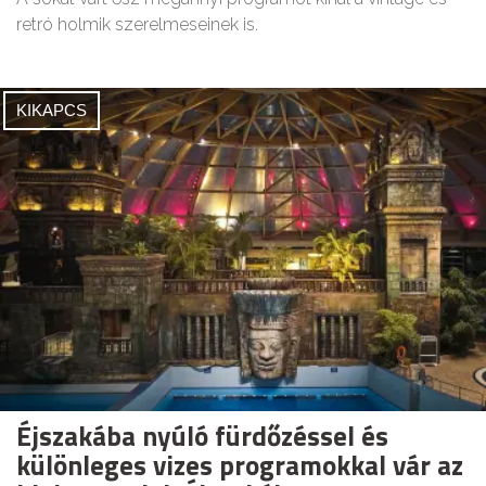
retró holmik szerelmeseinek is.
KIKAPCS
Éjszakába nyúló fürdőzéssel és
különleges vizes programokkal vár az