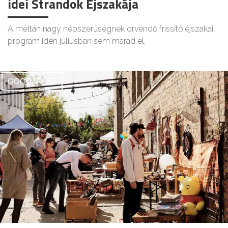
idei Strandok Éjszakája
A méltán nagy népszerűségnek örvendő frissítő éjszakai
program idén júliusban sem marad el.
GOODAPEST