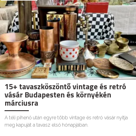
15+ tavaszköszöntő vintage és retró
vásár Budapesten és környékén
márciusra
A téli pihenő után egyre több vintage és retró vásár nyitja
meg kapuját a tavasz első hónapjában.