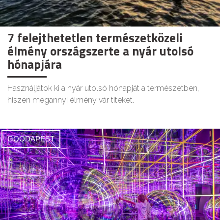
7 felejthetetlen természetközeli
élmény országszerte a nyár utolsó
hónapjára
Használjátok ki a nyár utolsó hónapját a természetben,
hiszen megannyi élmény vár titeket.
GOODAPEST