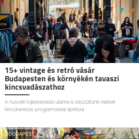
15+ vintage és retró vásár
Budapesten és környékén tavaszi
kincsvadászathoz
A húsvéti tojáskeresés utánra is készültünk nektek
kincskeresős programokkal áprilisra.
GOODAPEST