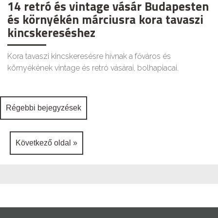
14 retró és vintage vásár Budapesten
és környékén márciusra kora tavaszi
kincskereséshez
Kora tavaszi kincskeresésre hívnak a főváros és
környékének vintage és retró vásárai, bolhapiacai.
Bejegyzés
Régebbi bejegyzések
navigáció
Következő oldal »