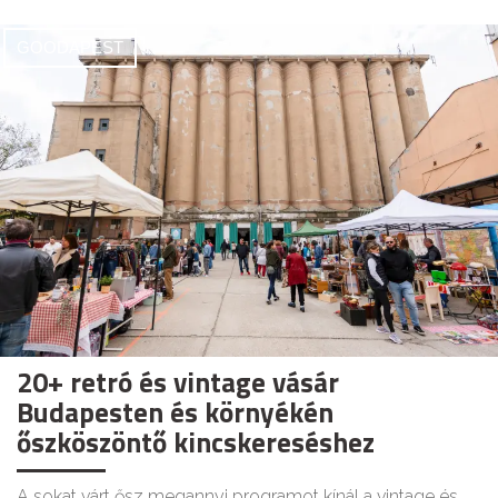
GOODAPEST
20+ retró és vintage vásár
Budapesten és környékén
őszköszöntő kincskereséshez
A sokat várt ősz megannyi programot kínál a vintage és