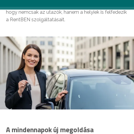
Ebben a környezetben válik egyre természetesebbé,
hogy nemcsak az utazók, hanem a helyiek is felfedezik
a RentBEN szolgáltatásait.
A mindennapok új megoldása