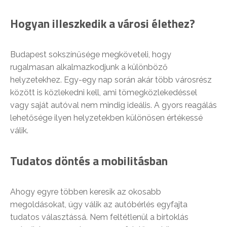
Hogyan illeszkedik a városi élethez?
Budapest sokszínűsége megköveteli, hogy
rugalmasan alkalmazkodjunk a különböző
helyzetekhez. Egy-egy nap során akár több városrész
között is közlekedni kell, ami tömegközlekedéssel
vagy saját autóval nem mindig ideális. A gyors reagálás
lehetősége ilyen helyzetekben különösen értékessé
válik.
Tudatos döntés a mobilitásban
Ahogy egyre többen keresik az okosabb
megoldásokat, úgy válik az autóbérlés egyfajta
tudatos választássá. Nem feltétlenül a birtoklás