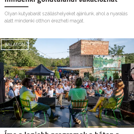
Olyan kutyabarát szálláshelyeket ajánlunk, ahol a nyaralás
alatt mindenki otthon érezheti magát.
BALATON