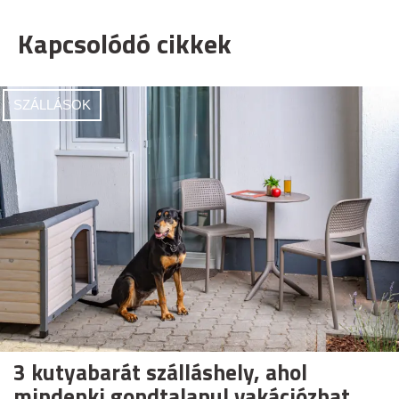
Kapcsolódó cikkek
SZÁLLÁSOK
3 kutyabarát szálláshely, ahol
mindenki gondtalanul vakációzhat