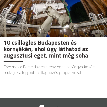
10 csillagles Budapesten és
környékén, ahol úgy láthatod az
augusztusi eget, mint még soha
Érkeznek a Perseidák és a részleges napfogyatkozás:
mutatjuk a legjobb csillagnézős programokat!