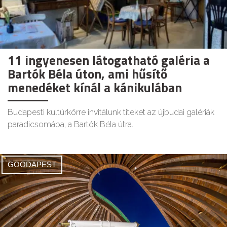
11 ingyenesen látogatható galéria a
Bartók Béla úton, ami hűsítő
menedéket kínál a kánikulában
Budapesti kultúrkörre invitálunk titeket az újbudai galériák
paradicsomába, a Bartók Béla útra.
GOODAPEST