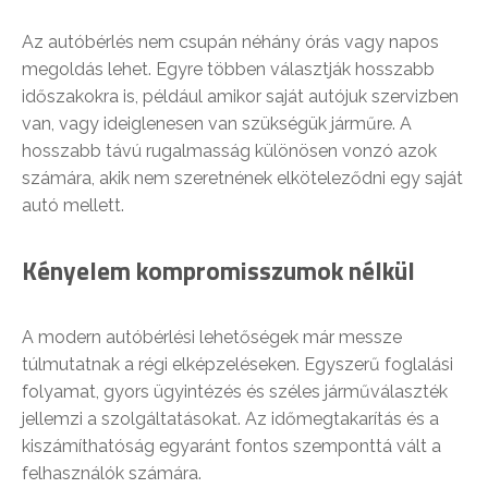
Az autóbérlés nem csupán néhány órás vagy napos
megoldás lehet. Egyre többen választják hosszabb
időszakokra is, például amikor saját autójuk szervizben
van, vagy ideiglenesen van szükségük járműre. A
hosszabb távú rugalmasság különösen vonzó azok
számára, akik nem szeretnének elköteleződni egy saját
autó mellett.
Kényelem kompromisszumok nélkül
A modern autóbérlési lehetőségek már messze
túlmutatnak a régi elképzeléseken. Egyszerű foglalási
folyamat, gyors ügyintézés és széles járműválaszték
jellemzi a szolgáltatásokat. Az időmegtakarítás és a
kiszámíthatóság egyaránt fontos szemponttá vált a
felhasználók számára.