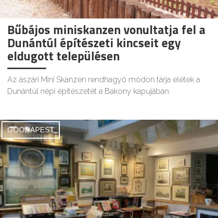
Bűbájos miniskanzen vonultatja fel a
Dunántúl építészeti kincseit egy
eldugott településen
Az ászári Mini Skanzen rendhagyó módon tárja elétek a
Dunántúl népi építészetét a Bakony kapujában.
GOODAPEST