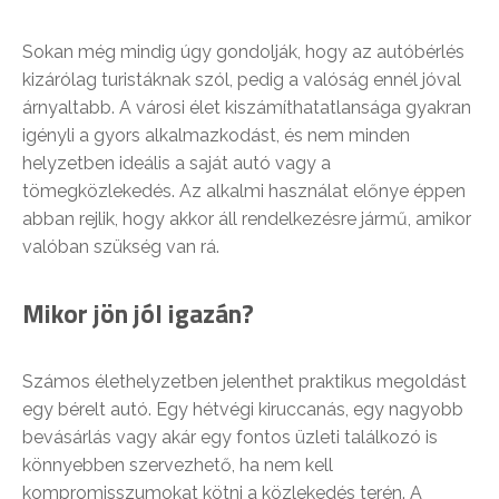
Sokan még mindig úgy gondolják, hogy az autóbérlés
kizárólag turistáknak szól, pedig a valóság ennél jóval
árnyaltabb. A városi élet kiszámíthatatlansága gyakran
igényli a gyors alkalmazkodást, és nem minden
helyzetben ideális a saját autó vagy a
tömegközlekedés. Az alkalmi használat előnye éppen
abban rejlik, hogy akkor áll rendelkezésre jármű, amikor
valóban szükség van rá.
Mikor jön jól igazán?
Számos élethelyzetben jelenthet praktikus megoldást
egy bérelt autó. Egy hétvégi kiruccanás, egy nagyobb
bevásárlás vagy akár egy fontos üzleti találkozó is
könnyebben szervezhető, ha nem kell
kompromisszumokat kötni a közlekedés terén. A