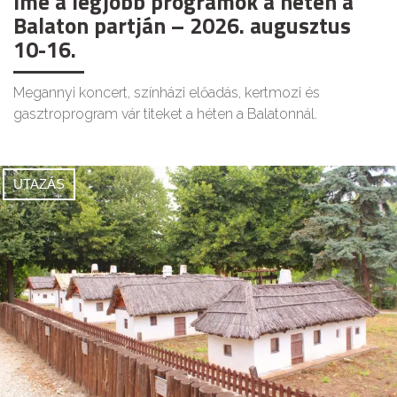
Íme a legjobb programok a héten a
Balaton partján – 2026. augusztus
10-16.
Megannyi koncert, színházi előadás, kertmozi és
gasztroprogram vár titeket a héten a Balatonnál.
UTAZÁS