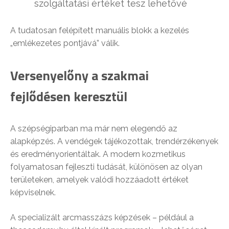
szolgáltatási értéket tesz lehetővé
A tudatosan felépített manuális blokk a kezelés
„emlékezetes pontjává” válik.
Versenyelőny a szakmai
fejlődésen keresztül
A szépségiparban ma már nem elegendő az
alapképzés. A vendégek tájékozottak, trendérzékenyek
és eredményorientáltak. A modern kozmetikus
folyamatosan fejleszti tudását, különösen az olyan
területeken, amelyek valódi hozzáadott értéket
képviselnek.
A specializált arcmasszázs képzések – például a