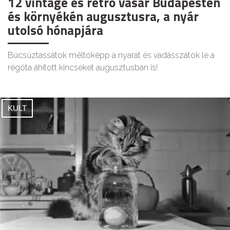
12 vintage és retró vásár Budapesten
és környékén augusztusra, a nyár
utolsó hónapjára
Búcsúztassátok méltóképp a nyarat és vadásszátok le a
régóta áhított kincseket augusztusban is!
KULT