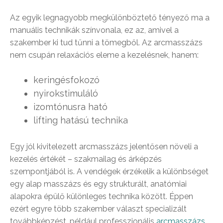
Az egyik legnagyobb megkülönböztető tényező ma a
manuális technikák színvonala, ez az, amivel a
szakember ki tud tűnni a tömegből. Az arcmasszázs
nem csupán relaxációs eleme a kezelésnek, hanem:
keringésfokozó
nyirokstimuláló
izomtónusra ható
lifting hatású technika
Egy jól kivitelezett arcmasszázs jelentősen növeli a
kezelés értékét – szakmailag és árképzés
szempontjából is. A vendégek érzékelik a különbséget
egy alap masszázs és egy strukturált, anatómiai
alapokra épülő különleges technika között. Éppen
ezért egyre több szakember választ specializált
továbbképzést, például professzionális
arcmasszázs