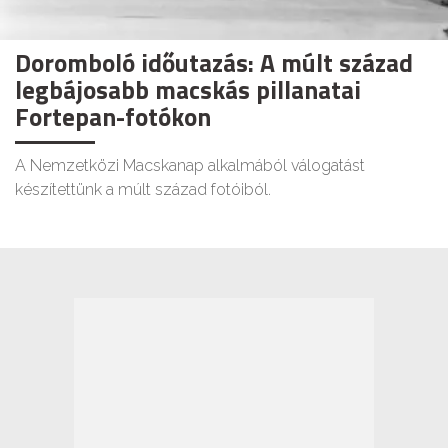
Doromboló időutazás: A múlt század
legbájosabb macskás pillanatai
Fortepan-fotókon
A Nemzetközi Macskanap alkalmából válogatást
készítettünk a múlt század fotóiból.