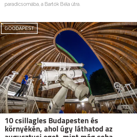
paradicsomába, a Bartók Béla útra.
GOODAPEST
10 csillagles Budapesten és
környékén, ahol úgy láthatod az