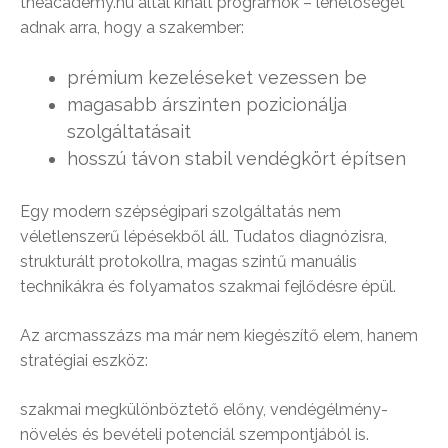
theacademy.hu által kínált programok – lehetőséget
adnak arra, hogy a szakember:
prémium kezeléseket vezessen be
magasabb árszinten pozicionálja
szolgáltatásait
hosszú távon stabil vendégkört építsen
Egy modern szépségipari szolgáltatás nem
véletlenszerű lépésekből áll. Tudatos diagnózisra,
strukturált protokollra, magas szintű manuális
technikákra és folyamatos szakmai fejlődésre épül.
Az arcmasszázs ma már nem kiegészítő elem, hanem
stratégiai eszköz:
szakmai megkülönböztető előny, vendégélmény-
növelés és bevételi potenciál szempontjából is.