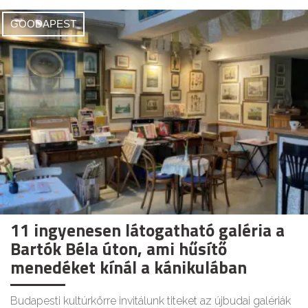
GOODAPEST
11 ingyenesen látogatható galéria a
Bartók Béla úton, ami hűsítő
menedéket kínál a kánikulában
Budapesti kultúrkörre invitálunk titeket az újbudai galériák