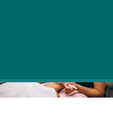
felépített és megtervezett lépések
összességének az eredménye.