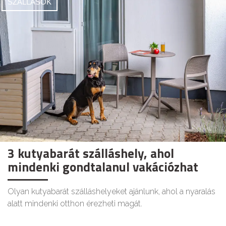
SZÁLLÁSOK
3 kutyabarát szálláshely, ahol
mindenki gondtalanul vakációzhat
Olyan kutyabarát szálláshelyeket ajánlunk, ahol a nyaralás
alatt mindenki otthon érezheti magát.