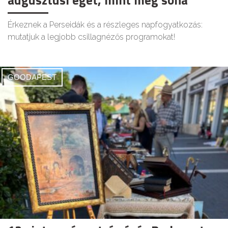
augusztusi eget, mint még soha
Érkeznek a Perseidák és a részleges napfogyatkozás:
mutatjuk a legjobb csillagnézős programokat!
GOODAPEST