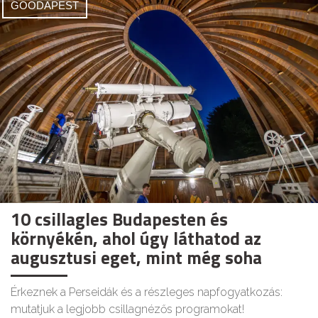
GOODAPEST
10 csillagles Budapesten és
környékén, ahol úgy láthatod az
augusztusi eget, mint még soha
Érkeznek a Perseidák és a részleges napfogyatkozás:
mutatjuk a legjobb csillagnézős programokat!