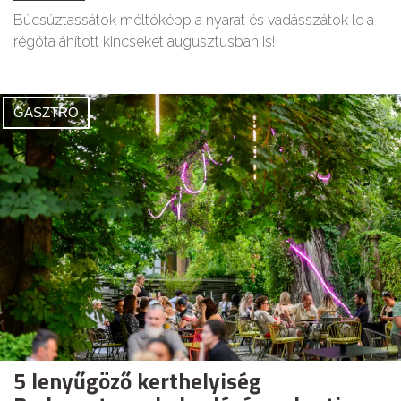
Búcsúztassátok méltóképp a nyarat és vadásszátok le a
régóta áhított kincseket augusztusban is!
GASZTRO
5 lenyűgöző kerthelyiség