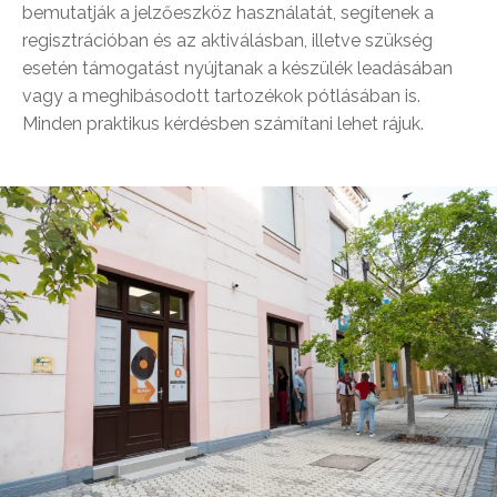
bemutatják a jelzőeszköz használatát, segítenek a
regisztrációban és az aktiválásban, illetve szükség
esetén támogatást nyújtanak a készülék leadásában
vagy a meghibásodott tartozékok pótlásában is.
Minden praktikus kérdésben számítani lehet rájuk.