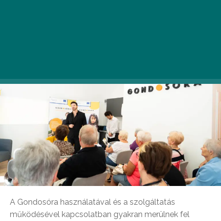
számára.
A Gondosóra használatával és a szolgáltatás
működésével kapcsolatban gyakran merülnek fel