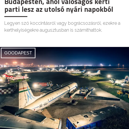
Budapesten, ahol valóságos kerti
parti lesz az utolsó nyári napokból
Legyen szó koccintásról vagy bográcsozásról, ezekre a
kerthelyiségekre augusztusban is számíthattok.
GOODAPEST