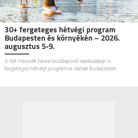
30+ fergeteges hétvégi program
Budapesten és környékén – 2026.
augusztus 5-9.
A hét második felére lecsillapodó kánikulában is
fergeteges hétvégi programok várnak Budapesten.