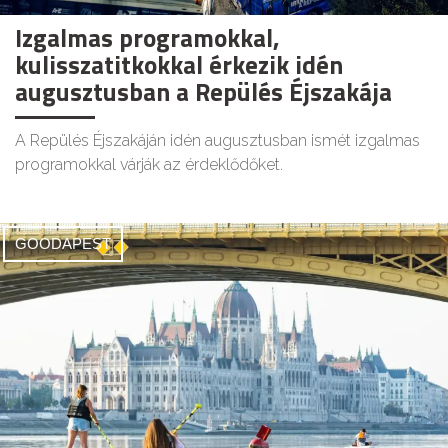
Izgalmas programokkal,
kulisszatitkokkal érkezik idén
augusztusban a Repülés Éjszakája
A Repülés Éjszakáján idén augusztusban ismét izgalmas
programokkal várják az érdeklődőket.
GOODAPEST