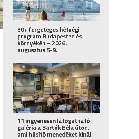
30+ fergeteges hétvégi
program Budapesten és
környékén – 2026.
augusztus 5-9.
11 ingyenesen látogatható
galéria a Bartók Béla úton,
ami hűsítő menedéket kínál