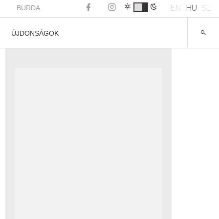
EN
HU
SL
BURDA
ÚJDONSÁGOK