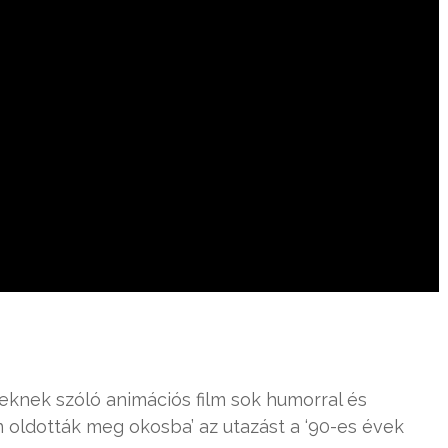
eknek szóló animációs film sok humorral és
n oldották meg okosba’ az utazást a ‘90-es évek