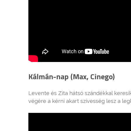
Kálmán-nap (Max, Cinego)
Levente és Zita hátsó szándékkal keresik
végére a kérni akart szívesség lesz a le