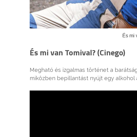
És mi 
És mi van Tomival? (Cinego)
Megható és izgalmas történet a barátság,
miközben bepillantást nyújt egy alkohol á