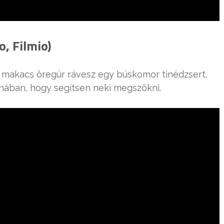
o, Filmio)
 makacs öregúr rávesz egy búskomor tinédzsert,
onában, hogy segítsen neki megszökni.