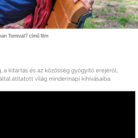
van Tomival? című film
 a kitartás és az közösség gyógyító erejéről,
ltal átitatott világ mindennapi kihívásaiba.