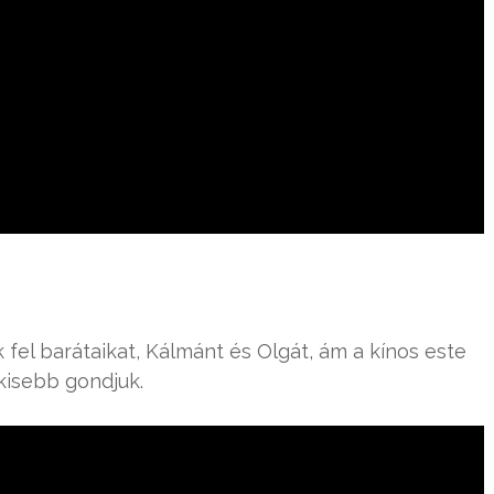
 fel barátaikat, Kálmánt és Olgát, ám a kínos este
gkisebb gondjuk.