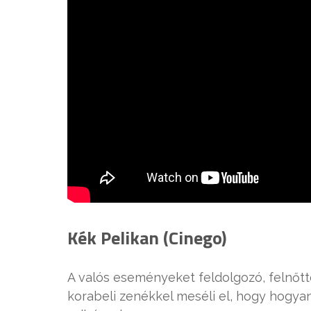
Kék Pelikan (Cinego)
A valós eseményeket feldolgozó, felnőtt
korabeli zenékkel meséli el, hogy hogya