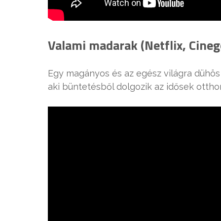
Valami madarak (Netflix, Cineg
Egy magányos és az egész világra dühös
aki büntetésből dolgozik az idősek otth