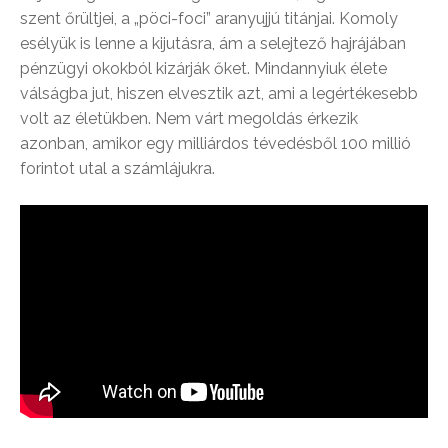
szent őrültjei, a „pöci-foci” aranyujjú titánjai. Komoly
esélyük is lenne a kijutásra, ám a selejtező hajrájában
pénzügyi okokból kizárják őket. Mindannyiuk élete
válságba jut, hiszen elvesztik azt, ami a legértékesebb
volt az életükben. Nem várt megoldás érkezik
azonban, amikor egy milliárdos tévedésből 100 millió
forintot utal a számlájukra.