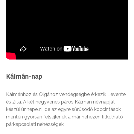
Kálmán-nap
Kálmánhoz és Olgához vendégségbe érkezik Levente
és Zita. A két negyvenes páros Kálmán névnapját
készül ünnepelni, de az egyre sűrűsödő koccintások
mentén gyorsan felsejlenek a már nehezen titkolható
párkapcsolati nehézségek.