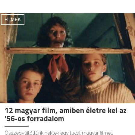
FILMEK
12 magyar film, amiben életre kel az
’56-os forradalom
Összegyűjtöttünk nektek egy tucat magyar filmet,