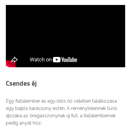
Csendes éj
Egy fiatalember és egy idős nő véletlen találkozása
egy baljós karácsony estén. A reménytelennek tűnő
éjszaka az öregasszonynak új fiút, a fiatalembernek
pedig anyát hoz.