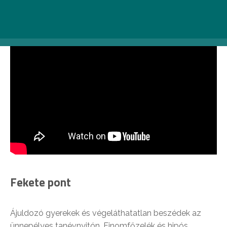
mellett ráadásul a rokonokat és barátokat is váratlanul
éri a nők lehetetlennek tűnő vállalkozása.
Fekete pont
Ájuldozó gyerekek és végeláthatatlan beszédek az
ünnepélyes tanévnyitón. Finomfőzelék és hipós