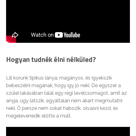
Hogyan tudnék élni nélküled?
Lili korunk tipikus lánya: magányos, és igyekszik
bebeszélni magának, hogy így jó neki. De egyszer a
szülei lakásában talál egy régi levélcsomagot, amit az
anyja, úgy látszik, egyáltalán nem akart megmutatni
neki. Ő persze nem sokat habozik, olvasni kezd, és
megelevenedik előtte a múlt.