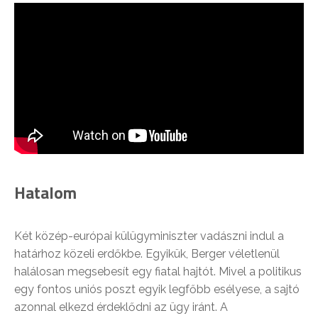
Hatalom
Két közép-európai külügyminiszter vadászni indul a
határhoz közeli erdőkbe. Egyikük, Berger véletlenül
halálosan megsebesít egy fiatal hajtót. Mivel a politikus
egy fontos uniós poszt egyik legfőbb esélyese, a sajtó
azonnal elkezd érdeklődni az ügy iránt. A