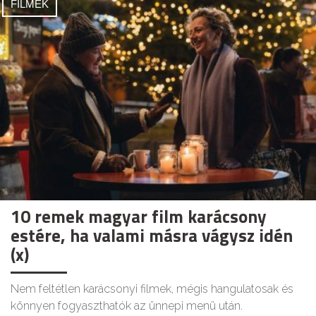
FILMEK
10 remek magyar film karácsony
estére, ha valami másra vágysz idén
(x)
Nem feltétlen karácsonyi filmek, mégis hangulatosak és
könnyen fogyaszthatók az ünnepi menü után.