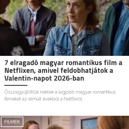
7 elragadó magyar romantikus film a
Netflixen, amivel feldobhatjátok a
Valentin-napot 2026-ban
Összegyűjtöttük nektek a legjobb magyar romantikus
filmeket az elmúlt évekből a Netflixről.
FILMEK