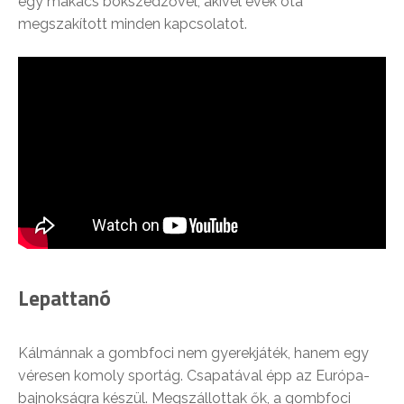
egy makacs bokszedzővel, akivel évek óta
megszakított minden kapcsolatot.
Lepattanó
Kálmánnak a gombfoci nem gyerekjáték, hanem egy
véresen komoly sportág. Csapatával épp az Európa-
bajnokságra készül. Megszállottak ők, a gombfoci