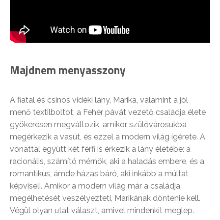
Majdnem menyasszony
A fiatal és csinos vidéki lány, Marika, valamint a jól
menő textilboltot, a Fehér pávát vezető családja élete
gyökeresen megváltozik, amikor szülővárosukba
megérkezik a vasút, és ezzel a modern világ ígérete. A
vonattal együtt két férfi is érkezik a lány életébe: a
racionális, számító mérnök, aki a haladás embere, és a
romantikus, ámde házas báró, aki inkább a múltat
képviseli. Amikor a modern világ már a családja
megélhetését veszélyezteti, Marikának döntenie kell.
Végül olyan utat választ, amivel mindenkit meglep.