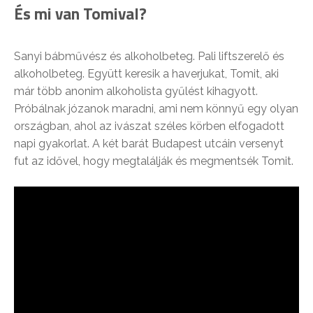
És mi van Tomival?
Sanyi bábművész és alkoholbeteg. Pali liftszerelő és
alkoholbeteg. Együtt keresik a haverjukat, Tomit, aki
már több anonim alkoholista gyűlést kihagyott.
Próbálnak józanok maradni, ami nem könnyű egy olyan
országban, ahol az ivászat széles körben elfogadott
napi gyakorlat. A két barát Budapest utcáin versenyt
fut az idővel, hogy megtalálják és megmentsék Tomit.