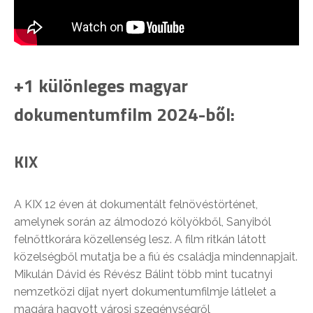
+1 különleges magyar
dokumentumfilm 2024-ből:
KIX
A KIX 12 éven át dokumentált felnövéstörténet,
amelynek során az álmodozó kölyökből, Sanyiból
felnőttkorára közellenség lesz. A film ritkán látott
közelségből mutatja be a fiú és családja mindennapjait.
Mikulán Dávid és Révész Bálint több mint tucatnyi
nemzetközi díjat nyert dokumentumfilmje látlelet a
magára hagyott városi szegénységről