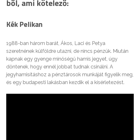
ből, ami kötelező:
Kék Pelikan
1988-ban három barát, Ákos, Laci és Petya
szeretnének külföldre utazni, de nincs pénzük. Miután
kapnak egy gyenge minőségű hamis jegyet, úgy
döntenek, hogy ennél jobbat tudnak csinálni. A
jegyhamisításhoz a pénztárosok munkáját figyelik meg,
és egy budapesti lakásban kezdik el a kísérletezést.