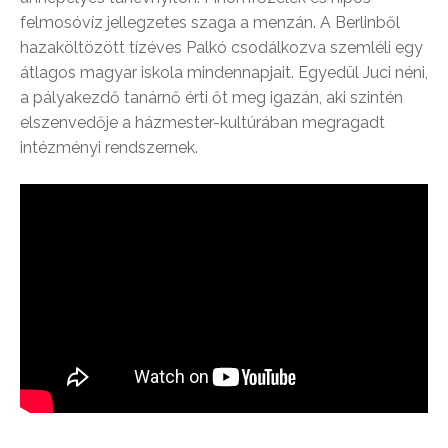
felmosóvíz jellegzetes szaga a menzán. A Berlinből
hazaköltözött tízéves Palkó csodálkozva szemléli egy
átlagos magyar iskola mindennapjait. Egyedül Juci néni,
a pályakezdő tanárnő érti őt meg igazán, aki szintén
elszenvedője a házmester-kultúrában megragadt
intézményi rendszernek.