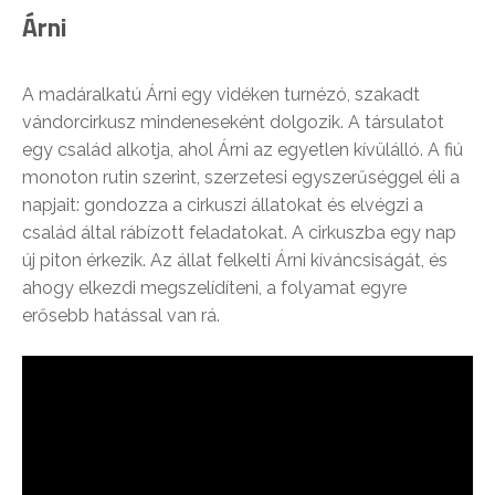
Árni
A madáralkatú Árni egy vidéken turnézó, szakadt
vándorcirkusz mindeneseként dolgozik. A társulatot
egy család alkotja, ahol Árni az egyetlen kívülálló. A fiú
monoton rutin szerint, szerzetesi egyszerűséggel éli a
napjait: gondozza a cirkuszi állatokat és elvégzi a
család által rábízott feladatokat. A cirkuszba egy nap
új piton érkezik. Az állat felkelti Árni kíváncsiságát, és
ahogy elkezdi megszelídíteni, a folyamat egyre
erősebb hatással van rá.