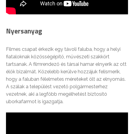
Nyersanyag
Filmes csapat érkezik egy távoli faluba, hogy a helyi
fiataloknak közösségépítő, művészeti szakkört
tartsanak. A filmrendező és társai hamar elnyerik az ott
élők bizalmát. Közelebb kerülve hozzájuk felismerik,
hogy a faluban félelmetes méreteket ölt az elnyomás.
A szálak a települést vezető polgármesterhez
vezetnek, aki a legfőbb megélhetést biztosító
uborkafarmot is igazgatja.