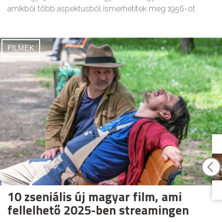
amikből több aspektusból ismerhetitek meg 1956-ot.
FILMEK
10 zseniális új magyar film, ami
fellelhető 2025-ben streamingen