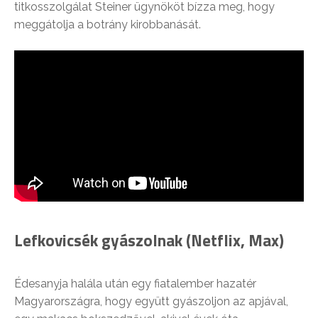
titkosszolgálat Steiner ügynököt bízza meg, hogy
meggátolja a botrány kirobbanását.
Lefkovicsék gyászolnak (Netflix, Max)
Édesanyja halála után egy fiatalember hazatér
Magyarországra, hogy együtt gyászoljon az apjával,