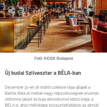
Fotó: KIOSK Budapest
Új budai Szilveszter a BÉLA-ban
December 31-én 18 órától szélesre tárja ajtajait a
Bartók Béla út méltán nagy népszerűségnek örvendő,
otthonos lakást és buja arborétumot idéző bárja, a
BÉLA is, ahol méltóképp búcsúztathatjátok az elmúlt