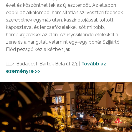
évet és köszönthetitek az új esztendőt. Az étlapon
ebből az alkalomból hamisítatlan szilveszteri fogások
szerepelnek egymás után, kaszinótojással, töltött
káposztával és lencsefőzelékkel, sőt mi több,
hamburgerekkel az élen. Az ínycsiklandó ételekkel a
zene és a hangulat, valamint egy-egy pohár Szijjártó
Előd pezsgő kéz a kézben jár.
1114 Budapest, Bartók Béla út 23. |
Tovább az
eseményre >>