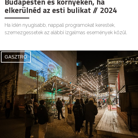
Budapesten és környékén, ha
elkerülnéd az esti bulikat // 2024
Ha idén nyugisabb, nappali programokat kerestek,
szemezgessetek az alábbi izgalmas események közül.
GASZTRO