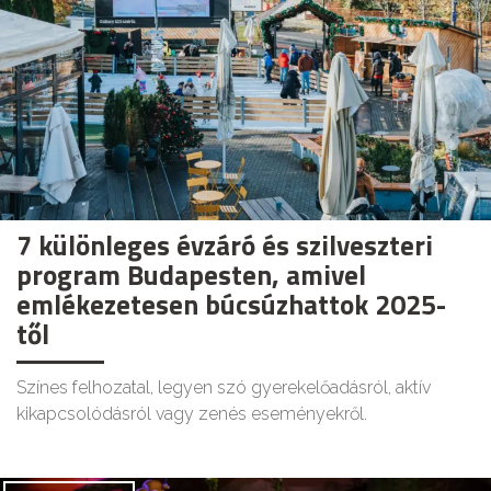
7 különleges évzáró és szilveszteri
program Budapesten, amivel
emlékezetesen búcsúzhattok 2025-
től
Színes felhozatal, legyen szó gyerekelőadásról, aktív
kikapcsolódásról vagy zenés eseményekről.