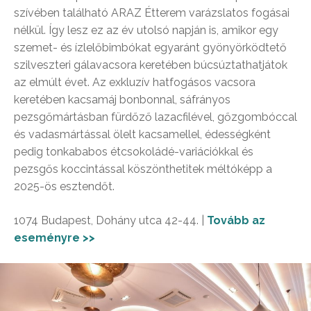
szívében található ARAZ Étterem varázslatos fogásai
nélkül. Így lesz ez az év utolsó napján is, amikor egy
szemet- és ízlelőbimbókat egyaránt gyönyörködtető
szilveszteri gálavacsora keretében búcsúztathatjátok
az elmúlt évet. Az exkluzív hatfogásos vacsora
keretében kacsamáj bonbonnal, sáfrányos
pezsgőmártásban fürdőző lazacfilével, gőzgombóccal
és vadasmártással ölelt kacsamellel, édességként
pedig tonkababos étcsokoládé-variációkkal és
pezsgős koccintással köszönthetitek méltóképp a
2025-ös esztendőt.
1074 Budapest, Dohány utca 42-44. |
Tovább az
eseményre >>