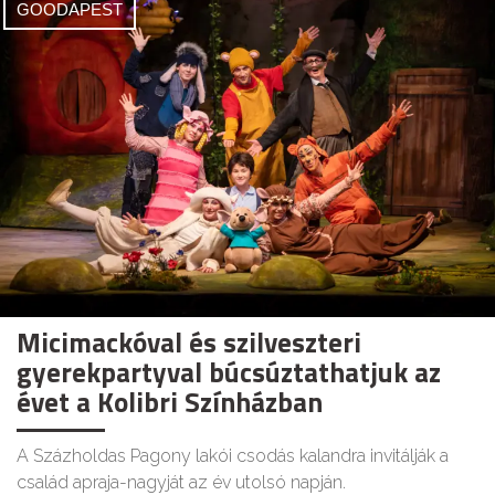
GOODAPEST
Micimackóval és szilveszteri
gyerekpartyval búcsúztathatjuk az
évet a Kolibri Színházban
A Százholdas Pagony lakói csodás kalandra invitálják a
család apraja-nagyját az év utolsó napján.