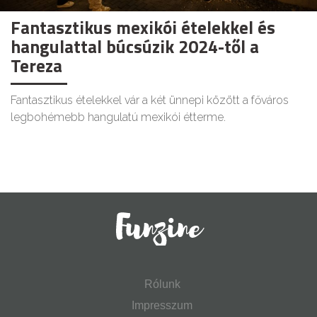
Fantasztikus mexikói ételekkel és
hangulattal búcsúzik 2024-től a
Tereza
Fantasztikus ételekkel vár a két ünnepi között a főváros
legbohémebb hangulatú mexikói étterme.
Rólunk
Impresszum