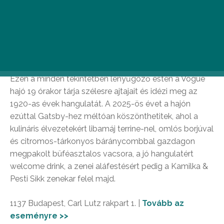
Gatsby szilveszter a Vogue hajón
Több mint száz évet utazhattok vissza az időben az év
utolsó napján Budapest leghangulatosabb állóhajóján.
Ezen a minden tekintetben lenyűgöző estén a Vogue
hajó 19 órakor tárja szélesre ajtajait és idézi meg az
1920-as évek hangulatát. A 2025-ös évet a hajón
ezúttal Gatsby-hez méltóan köszönthetitek, ahol a
kulináris élvezetekért libamáj terrine-nel, omlós borjúval
és citromos-tárkonyos báránycombbal gazdagon
megpakolt büféasztalos vacsora, a jó hangulatért
welcome drink, a zenei aláfestésért pedig a Kamilka &
Pesti Sikk zenekar felel majd.
1137 Budapest, Carl Lutz rakpart 1. |
Tovább az
eseményre >>