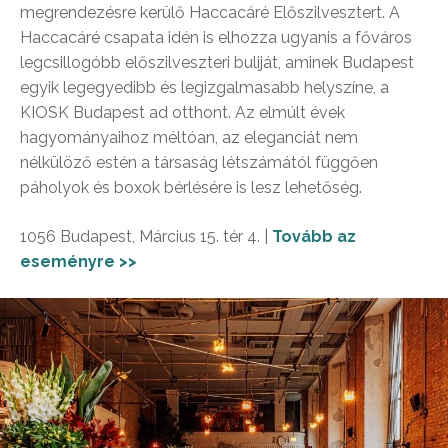
megrendezésre kerülő Haccacáré Előszilvesztert. A
Haccacáré csapata idén is elhozza ugyanis a főváros
legcsillogóbb előszilveszteri buliját, aminek Budapest
egyik legegyedibb és legizgalmasabb helyszíne, a
KIOSK Budapest ad otthont. Az elmúlt évek
hagyományaihoz méltóan, az eleganciát nem
nélkülöző estén a társaság létszámától függően
páholyok és boxok bérlésére is lesz lehetőség.
1056 Budapest, Március 15. tér 4. |
Tovább az
eseményre >>