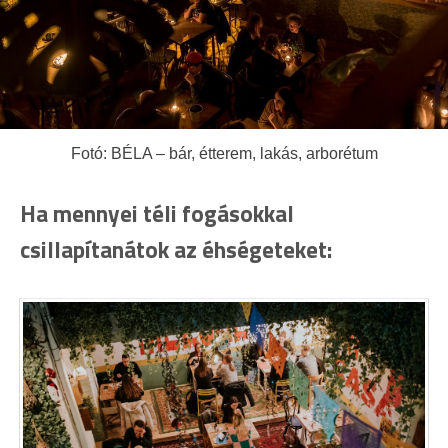
Fotó: BÉLA – bár, étterem, lakás, arborétum
Ha mennyei téli fogásokkal
csillapítanátok az éhségeteket: