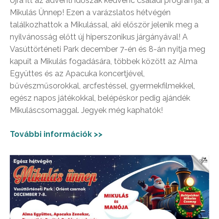
Újra itt az adventi időszak kedvenc családi programja, a
Mikulás Ünnep! Ezen a varázslatos hétvégén
találkozhattok a Mikulással, aki először jelenik meg a
nyilvánosság előtt új hiperszonikus járgányával! A
Vasúttörténeti Park december 7-én és 8-án nyitja meg
kapuit a Mikulás fogadására, többek között az Alma
Együttes és az Apacuka koncertjével,
bűvészműsorokkal, arcfestéssel, gyermekfilmekkel,
egész napos játékokkal, belépéskor pedig ajándék
Mikuláscsomaggal. Jegyek még kaphatók!
További információk >>