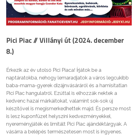
Pici Piac // Villányi út (2024. december
8.)
Érkezik az év utolsó Pici Piaca! Írjátok be a
naptáratokba, nehogy lemaradjatok a város legcukibb
baba-mama-gyerek dizájnvásáráról és a hamisítatlan
Pici Piac hangulatról. Ezúttal is elhozzák nektek a
kedvenc hazai márkáitokat, valamint sok-sok új
készítővel is megismerkedhettek majd. És persze most
is lesz kuponfüzet helyszíni kedvezményekkel,
nyereményjáték és limitált Pici Piac ajándéktárgyak. A
vásárra a belépés természetesen most is ingyenes.