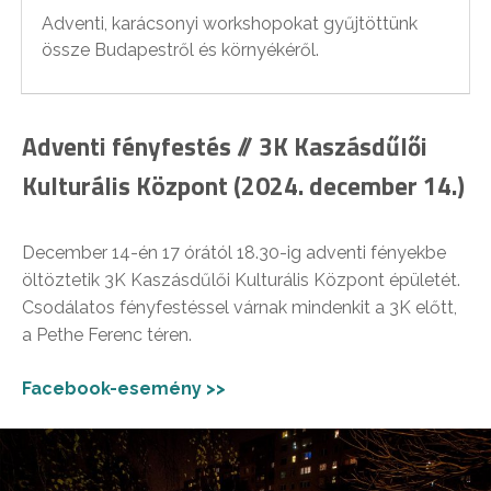
Adventi, karácsonyi workshopokat gyűjtöttünk
össze Budapestről és környékéről.
Adventi fényfestés // 3K Kaszásdűlői
Kulturális Központ (2024. december 14.)
December 14-én 17 órától 18.30-ig adventi fényekbe
öltöztetik 3K Kaszásdűlői Kulturális Központ épületét.
Csodálatos fényfestéssel várnak mindenkit a 3K előtt,
a Pethe Ferenc téren.
Facebook-esemény >>