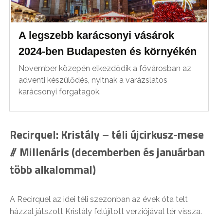
A legszebb karácsonyi vásárok
2024-ben Budapesten és környékén
November közepén elkezdődik a fővárosban az
adventi készülődés, nyitnak a varázslatos
karácsonyi forgatagok.
Recirquel: Kristály – téli újcirkusz-mese
// Millenáris (decemberben és januárban
több alkalommal)
A Recirquel az idei téli szezonban az évek óta telt
házzal játszott Kristály felújított verziójával tér vissza.