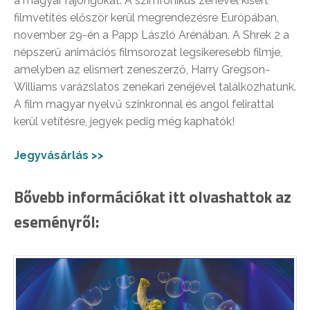
a magyar rajongókat. A szimfonikus zenével kísért
filmvetítés először kerül megrendezésre Európában,
november 29-én a Papp László Arénában. A Shrek 2 a
népszerű animációs filmsorozat legsikeresebb filmje,
amelyben az elismert zeneszerző, Harry Gregson-
Williams varázslatos zenekari zenéjével találkozhatunk.
A film magyar nyelvű szinkronnal és angol felirattal
kerül vetítésre, jegyek pedig még kaphatók!
Jegyvásárlás >>
Bővebb információkat itt olvashattok az
eseményről: