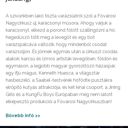
A szívünkben lakó tiszta varázslatról szól a Fővárosi
Nagycirkusz új, karácsonyi műsora. Ahogy várjuk a
karácsonyt, elkezd a porond fölött szállingózni a hó,
hegedűszó tölti meg a levegőt és egy bot
varázspálcává változik, hogy mindenből csodát
varázsoljon. És jönnek egymás után a cirkuszi csodás
alakok: karcsú és izmos artisták levegőben, földön és
egymáson, a legjobb magyar gyorsöltöző házaspár,
egy ifjú mágus, Kenneth Huesca, a világsztár
hasbeszélő, a Saabel-testvérek hófödte pusztákra
elröpítő kutyás attrakciója, és két kínai csoport, a Jining
Girls és a KungFu Boys Európában még nem látott
elképesztő produkciói a Fővárosi Nagycirkuszban!
Bővebb infó >>