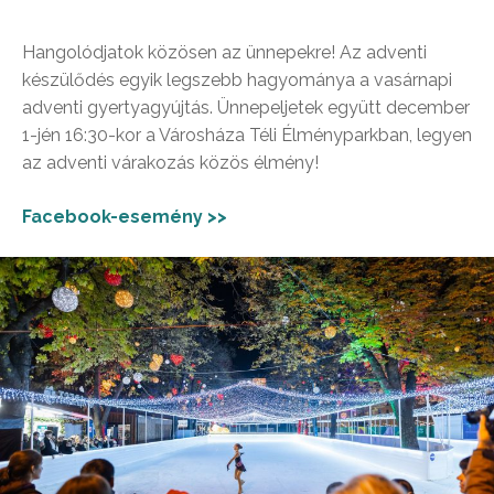
Hangolódjatok közösen az ünnepekre! Az adventi
készülődés egyik legszebb hagyománya a vasárnapi
adventi gyertyagyújtás. Ünnepeljetek együtt december
1-jén 16:30-kor a Városháza Téli Élményparkban, legyen
az adventi várakozás közös élmény!
Facebook-esemény >>