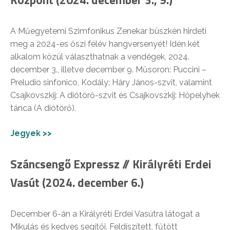
A Műegyetemi Szimfonikus Zenekar büszkén hirdeti
meg a 2024-es őszi félév hangversenyét! Idén két
alkalom közül választhatnak a vendégek, 2024.
december 3., illetve december 9. Műsoron: Puccini –
Preludio sinfonico, Kodály: Háry János-szvit, valamint
Csajkovszkij: A diótörő-szvit és Csajkovszkij: Hópelyhek
tánca (A diótörő).
Jegyek >>
Száncsengő Expressz // Királyréti Erdei
Vasút (2024. december 6.)
December 6-án a Királyréti Erdei Vasútra látogat a
Mikulás és kedves segítői. Feldíszített, fűtött