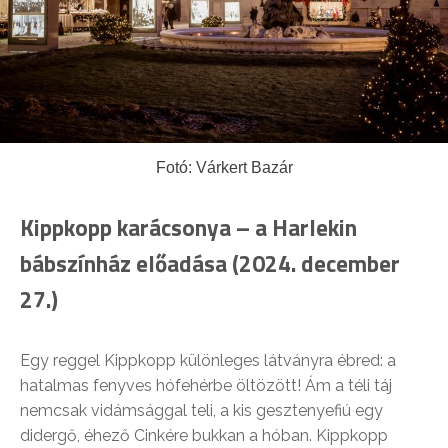
Fotó: Várkert Bazár
Kippkopp karácsonya – a Harlekin
bábszínház előadása (2024. december
27.)
Egy reggel Kippkopp különleges látványra ébred: a
hatalmas fenyves hófehérbe öltözött! Ám a téli táj
nemcsak vidámsággal teli, a kis gesztenyefiú egy
didergő, éhező Cinkére bukkan a hóban. Kippkopp