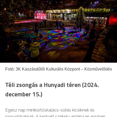
Fotó: 3K Kaszásdűlői Kulturális Központ – Közművelődés
Téli zsongás a Hunyadi téren (2024.
december 15.)
Egész nap minikürtőskalács-sütés kicsiknek és
nagyobbaknak. A kedvelt székely, erdélyi és egyben