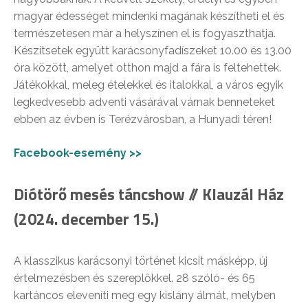
magyar édességet mindenki magának készítheti el és
természetesen már a helyszínen el is fogyaszthatja.
Készítsetek együtt karácsonyfadíszeket 10.00 és 13.00
óra között, amelyet otthon majd a fára is feltehettek.
Játékokkal, meleg ételekkel és italokkal, a város egyik
legkedvesebb adventi vásárával várnak benneteket
ebben az évben is Terézvárosban, a Hunyadi téren!
Facebook-esemény >>
Diótörő mesés táncshow // Klauzál Ház
(2024. december 15.)
A klasszikus karácsonyi történet kicsit másképp, új
értelmezésben és szereplőkkel. 28 szóló- és 65
kartáncos eleveníti meg egy kislány álmát, melyben