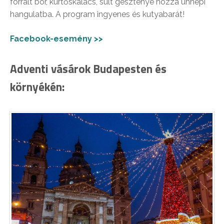
forralt bor, kürtőskalács, sült gesztenye hozza ünnepi
hangulatba. A program ingyenes és kutyabarát!
Facebook-esemény >>
Adventi vásárok Budapesten és
környékén: