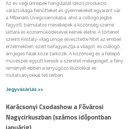
Az év végi ünnepek hangulatát idéző produkció
varázsvilága felnőtteket és gyermekeket egyaránt vár
a Millenáris Üvegcsarnokába, ahol a csillogó jégbe
fagyott, bámulatos meseképek a közönség szeme
láttára és közreműködésével kelnek életre. A történet
szerint Kristály-világ úrnője elvesztette hitét az emberi
érzelmekben, ezért befagyasztja a világot, és csillogó,
ám jeges falak közé zárkózik. A közönség és a fellépő
művészek együtt keresik a szeretet melegségét, a fény
reményét ebben a lenyűgöző illúziókkal és
mutatványokkal teli térben.
Jegyvásárlás >>
Karácsonyi Csodashow a Fővárosi
Nagycirkuszban (számos időpontban
januárig)