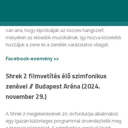
énekléssel, táncolással, hanem a számtalan
hangszerrel is, melyeken játszva, melyeket kipróbálva
az előadás alatt is részévé válnak a produkciónak. A
koncerteket követően a gyermekeknek lehetőségük
van arra, hogy kipróbálják az összes hangszert,
melyeken az előadók muzsikálnak, így hozva közelebb
hozzájuk a zene és a zenélés varázslatos világát.
Facebook-esemény >>
Shrek 2 filmvetítés élő szimfonikus
zenével // Budapest Aréna (2024.
november 29.)
A Shrek 2 megjelenésének 20. évfordulója alkalmából
egy igazán különleges programmal örvendeztetik meg