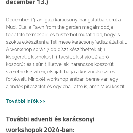
december 13.)
December 13-án igazi karácsonyi hangulatba borul a
Muci. Ella, a Fawn from the garden megálmodója
többféle termésből és fűszerből mutatja be, hogy is
szokta elkészíteni a Téli mese karácsonyfadísz állatkáit.
A workshop során 7 db díszt készíthettek el; 1
kisegeret, 1 kismókust, 1 tacsit, 1 kishajót, 2 apró
koszorút és 1 sünit, illetve, aki narancsos koszorút
szeretne készíteni, elsajátíthatja a koszorúkészítés
fortélyait. Mindkét workshop árában benne van egy
ajándék piteszelet és egy chai latte is, amit Muci készít.
További infók >>
További adventi és karácsonyi
workshopok 2024-ben: