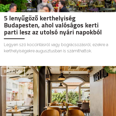
5 lenyűgöző kerthelyiség
Budapesten, ahol valóságos kerti
parti lesz az utolsó nyári napokból
Legyen szó koccintásról vagy bográcsozásról, ezekre a
kerthelyiségekre augusztusban is számíthattok.
BALATON