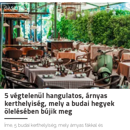
GASZTRO
5 végtelenül hangulatos, árnyas
kerthelyiség, mely a budai hegyek
ölelésében bújik meg
Íme, 5 budai kerthelyiség, mely árnyas fákkal és