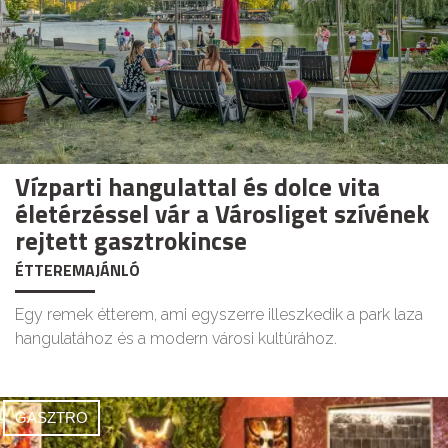
Vízparti hangulattal és dolce vita
életérzéssel vár a Városliget szívének
rejtett gasztrokincse
ÉTTEREMAJÁNLÓ
Egy remek étterem, ami egyszerre illeszkedik a park laza
hangulatához és a modern városi kultúrához.
GASZTRO