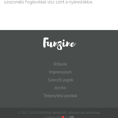
szezonális fogásokkal visz színt a nyárestékbe.
Rólunk
Impresszum
Szerzői jogok
Archív
Terjesztési pontok
© 2017-2018 FUNZINE Média Kft. | Minden jog fenntartva
crafted with
by
PR