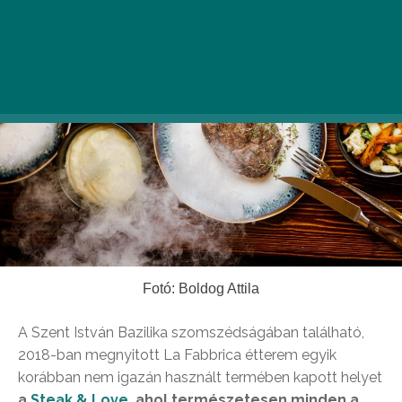
Fotó: Boldog Attila
A Szent István Bazilika szomszédságában található,
2018-ban megnyitott La Fabbrica étterem egyik
korábban nem igazán használt termében kapott helyet
a
Steak & Love
, ahol természetesen minden a