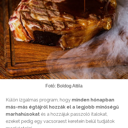
Fotó: Boldog Attila
Külön izgalmas program, hogy
minden hónapban
más-más égtájról hozzák el a legjobb minőségű
marhahúsokat
és a hozzájuk passzoló italokat,
ezeket pedig egy vacsoraest keretein belül tudjátok