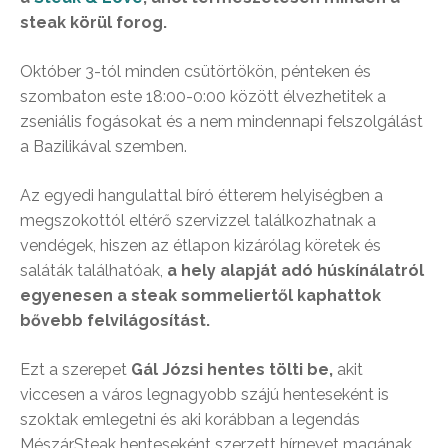
steak körül forog.
Október 3-tól minden csütörtökön, pénteken és
szombaton este 18:00-0:00 között élvezhetitek a
zseniális fogásokat és a nem mindennapi felszolgálást
a Bazilikával szemben.
Az egyedi hangulattal bíró étterem helyiségben a
megszokottól eltérő szervizzel találkozhatnak a
vendégek, hiszen az étlapon kizárólag köretek és
saláták találhatóak,
a hely alapját adó húskínálatról
egyenesen a steak sommeliertől kaphattok
bővebb felvilágosítást.
Ezt a szerepet
Gál Józsi hentes tölti be,
akit
viccesen a város legnagyobb szájú henteseként is
szoktak emlegetni és aki korábban a legendás
MészárSteak henteseként szerzett hírnevet magának.