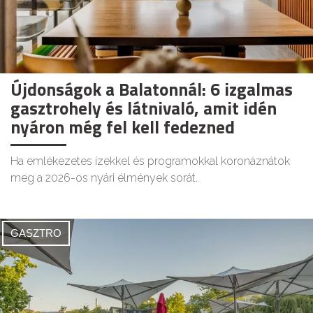
Újdonságok a Balatonnál: 6 izgalmas
gasztrohely és látnivaló, amit idén
nyáron még fel kell fedezned
Ha emlékezetes ízekkel és programokkal koronáznátok
meg a 2026-os nyári élmények sorát.
GASZTRO