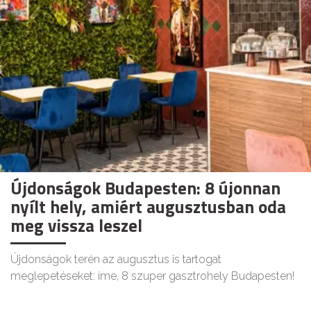
Újdonságok Budapesten: 8 újonnan
nyílt hely, amiért augusztusban oda
meg vissza leszel
Újdonságok terén az augusztus is tartogat
meglepetéseket: íme, 8 szuper gasztrohely Budapesten!