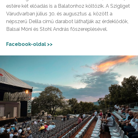
estére két előadás is a Balatonhoz költözik. A Szigliget
Várudvarban július 30. és augusztus 4. között a
népszerű Delila című darabot láthatják az érdeklődők,
Balsai Móni és Stohl András főszereplésével.
Facebook-oldal >>