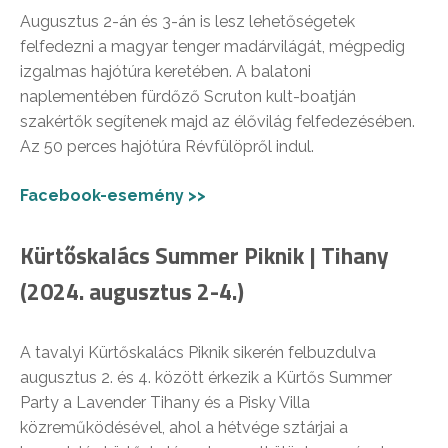
Augusztus 2-án és 3-án is lesz lehetőségetek
felfedezni a magyar tenger madárvilágát, mégpedig
izgalmas hajótúra keretében. A balatoni
naplementében fürdőző Scruton kult-boatján
szakértők segítenek majd az élővilág felfedezésében.
Az 50 perces hajótúra Révfülöpről indul.
Facebook-esemény >>
Kürtőskalács Summer Piknik | Tihany
(2024. augusztus 2-4.)
A tavalyi Kürtőskalács Piknik sikerén felbuzdulva
augusztus 2. és 4. között érkezik a Kürtős Summer
Party a Lavender Tihany és a Pisky Villa
közreműködésével, ahol a hétvége sztárjai a