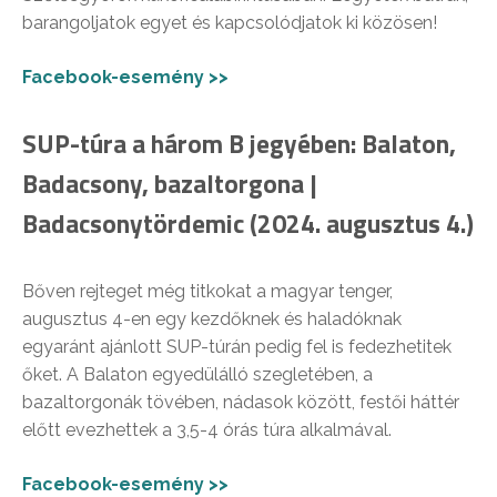
barangoljatok egyet és kapcsolódjatok ki közösen!
Facebook-esemény >>
SUP-túra a három B jegyében: Balaton,
Badacsony, bazaltorgona |
Badacsonytördemic (2024. augusztus 4.)
Bőven rejteget még titkokat a magyar tenger,
augusztus 4-en egy kezdőknek és haladóknak
egyaránt ajánlott SUP-túrán pedig fel is fedezhetitek
őket. A Balaton egyedülálló szegletében, a
bazaltorgonák tövében, nádasok között, festői háttér
előtt evezhettek a 3,5-4 órás túra alkalmával.
Facebook-esemény >>