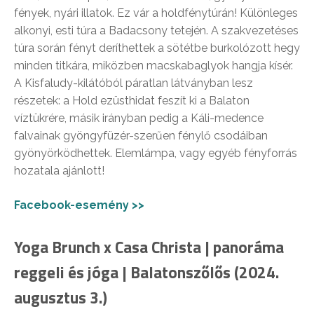
fények, nyári illatok. Ez vár a holdfénytúrán! Különleges
alkonyi, esti túra a Badacsony tetején. A szakvezetéses
túra során fényt deríthettek a sötétbe burkolózott hegy
minden titkára, miközben macskabaglyok hangja kísér.
A Kisfaludy-kilátóból páratlan látványban lesz
részetek: a Hold ezüsthidat feszít ki a Balaton
víztükrére, másik irányban pedig a Káli-medence
falvainak gyöngyfüzér-szerűen fénylő csodáiban
gyönyörködhettek. Elemlámpa, vagy egyéb fényforrás
hozatala ajánlott!
Facebook-esemény >>
Yoga Brunch x Casa Christa | panoráma
reggeli és jóga | Balatonszőlős (2024.
augusztus 3.)