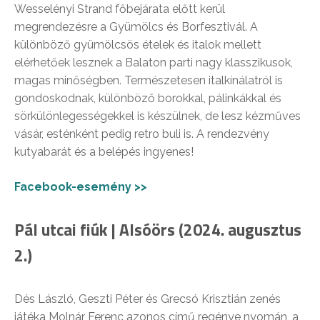
Wesselényi Strand főbejárata előtt kerül
megrendezésre a Gyümölcs és Borfesztivál. A
különböző gyümölcsös ételek és italok mellett
elérhetőek lesznek a Balaton parti nagy klasszikusok,
magas minőségben. Természetesen italkínálatról is
gondoskodnak, különböző borokkal, pálinkákkal és
sörkülönlegességekkel is készülnek, de lesz kézműves
vásár, esténként pedig retro buli is. A rendezvény
kutyabarát és a belépés ingyenes!
Facebook-esemény >>
Pál utcai fiúk | Alsóörs (2024. augusztus
2.)
Dés László, Geszti Péter és Grecsó Krisztián zenés
játéka Molnár Ferenc azonos című regénye nyomán, a