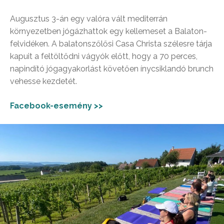
Augusztus 3-án egy valóra vált mediterrán
környezetben jógázhattok egy kellemeset a Balaton-
felvidéken. A balatonszőlősi Casa Christa szélesre tárja
kapuit a feltöltődni vágyók előtt, hogy a 70 perces,
napindító jógagyakorlást követően ínycsiklandó brunch
vehesse kezdetét.
Facebook-esemény >>