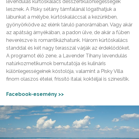
levendulás kürtőskalács desszertkülönlegességek
lesznek. A Pisky sétány támfalánál lógathatjuk a
lábunkat a mélybe, kürtőskaláccsal a kezünkben,
gyönyörködve az elénk táruló panorámában. Vagy akár
az apátság árnyékában, a padon ülve, de akár a fűben
heverészve is romantikázhatunk. Három kürtőskalács
standdal és két nagy terasszal várják az érdeklődőket.
A programot élő zene, a Lavender Tihany levendulás
natúrkozmetikumok bemutatója és kulináris
különlegességeinek kóstolója, valamint a Pisky Villa
finom olaszos ételei, frissítő italai, koktéljai is színesítik.
Facebook-esemény >>