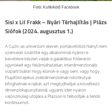
Fotó: Kultkikötő Facebook
Sisi x Lil Frakk – Nyári Térhajlítás | Plázs
Siófok (2024. augusztus 1.)
A C420-as univerzum eleven, portálvetőből hiányt nem
szenvedő szülöttei egy alkalommal nyáron is
bevetésre készen várják a galaktikus föderáció
ügynökeit egy felülmúlhatatlan, interdimenzionális
vízparti bulira! Hogy klónok-e vagy sem, vagy hogy
Flupiföld epikus zsebdimenzióinak robotkutyái
kifoghatnak-e rajtuk, azt megtudhatjuk a következő
dimenziókapunyitásnál, ugyanis idén nyáron
valószínűleg utoljára a Plázson is felborítják a téridő
kontinuumot.