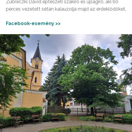
Zubreczki Dávid éptészeti szakíró és újságíró, aki 60
perces vezetett sétán kalauzolja majd az érdeklődőket.
Facebook-esemény >>