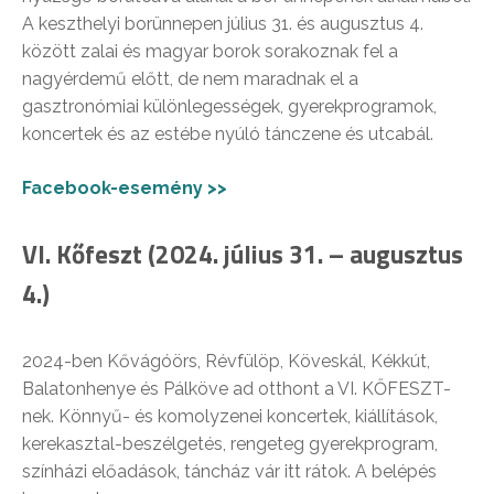
A keszthelyi borünnepen július 31. és augusztus 4.
között zalai és magyar borok sorakoznak fel a
nagyérdemű előtt, de nem maradnak el a
gasztronómiai különlegességek, gyerekprogramok,
koncertek és az estébe nyúló tánczene és utcabál.
Facebook-esemény >>
VI. Kőfeszt (2024. július 31. – augusztus
4.)
2024-ben Kővágóörs, Révfülöp, Köveskál, Kékkút,
Balatonhenye és Pálköve ad otthont a VI. KŐFESZT-
nek. Könnyű- és komolyzenei koncertek, kiállítások,
kerekasztal-beszélgetés, rengeteg gyerekprogram,
színházi előadások, táncház vár itt rátok. A belépés