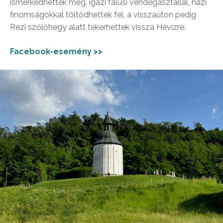
ismerkedhettek meg, igazi falusi vendégasztallal, házi
finomságokkal töltődhettek fel, a visszaúton pedig
Rezi szőlőhegy alatt tekerhettek vissza Hévízre.
Facebook-esemény >>