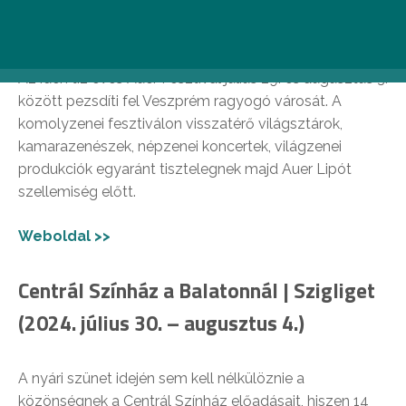
29. – augusztus 3.)
Az idén tíz éves Auer Fesztivál július 29. és augusztus 3.
között pezsdíti fel Veszprém ragyogó városát. A
komolyzenei fesztiválon visszatérő világsztárok,
kamarazenészek, népzenei koncertek, világzenei
produkciók egyaránt tisztelegnek majd Auer Lipót
szellemiség előtt.
Weboldal >>
Centrál Színház a Balatonnál | Szigliget
(2024. július 30. – augusztus 4.)
A nyári szünet idején sem kell nélkülöznie a
közönségnek a Centrál Színház előadásait, hiszen 14