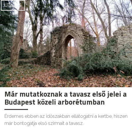
UTAZÁS
Már mutatkoznak a tavasz első jelei a
Budapest közeli arborétumban
Érdemes ebben az időszakban ellátogatni a kertbe, hiszen
már bontogatja első szirmait a tavasz.