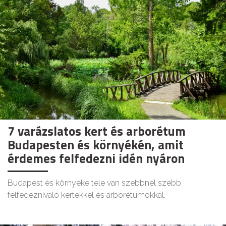
7 varázslatos kert és arborétum
Budapesten és környékén, amit
érdemes felfedezni idén nyáron
Budapest és környéke tele van szebbnél szebb
felfedeznivaló kertekkel és arborétumokkal.