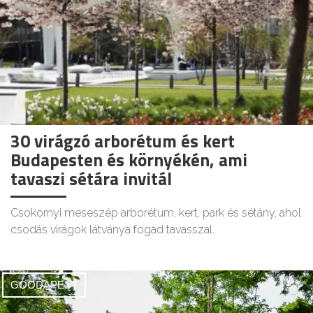
30 virágzó arborétum és kert
Budapesten és környékén, ami
tavaszi sétára invitál
Csokornyi meseszép arborétum, kert, park és sétány, ahol
csodás virágok látványa fogad tavasszal.
GOODAPEST