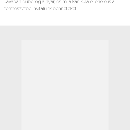
Javában dübörög a nyár, és mi a kánikula ellenére is a
természetbe invitálunk benneteket.