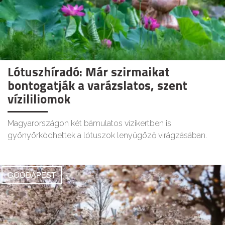
Lótuszhíradó: Már szirmaikat
bontogatják a varázslatos, szent
vízililiomok
Magyarországon két bámulatos vízikertben is
gyönyörködhettek a lótuszok lenyűgöző virágzásában.
GOODAPEST