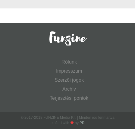
Rólunk
Impresszum
Szerzői jogok
Archív
Terjesztési pontok
© 2017-2018 FUNZINE Média Kft. | Minden jog fenntartva
crafted with
by
PR