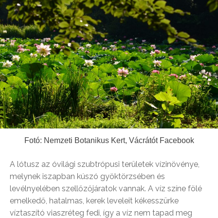
Fotó: Nemzeti Botanikus Kert, Vácrátót Facebook
A lótusz az óvilági szubtrópusi területek vízinövénye,
melynek iszapban kúszó gyöktörzsében és
levélnyelében szellőzőjáratok vannak. A víz színe fölé
emelkedő, hatalmas, kerek leveleit kékesszürke
víztaszító viaszréteg fedi, így a víz nem tapad meg