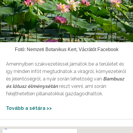
Fotó: Nemzeti Botanikus Kert, Vácrátót Facebook
Amennyiben szakvezetéssel járnátok be a területet és
így minden infót megtudnátok a virágról, környezetéről
és jelentőségről, a nyár során lehetőség van
Bambusz
és lótusz élménysétán
részt venni, ami során
felejthetetlen pillanatokkal gazdagodhattok.
Tovább a sétára >>