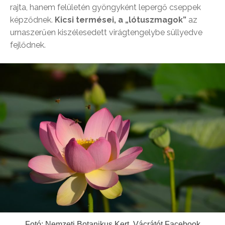
rajta, hanem felületén gyöngyként lepergő cseppek
képződnek.
Kicsi termései, a „lótuszmagok”
az
urnaszerűen kiszélesedett virágtengelybe süllyedve
fejlődnek.
Fotó: Nemzeti Botanikus Kert, Vácrátót Facebook