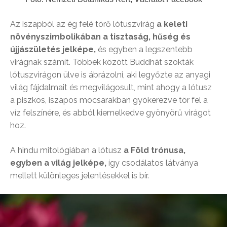
Az iszapból az ég felé törő lótuszvirág
a keleti
növényszimbolikában a tisztaság, hűség és
újjászületés jelképe,
és egyben a legszentebb
virágnak számít. Többek között Buddhát szokták
lótuszvirágon ülve is ábrázolni, aki legyőzte az anyagi
világ fájdalmait és megvilágosult, mint ahogy a lótusz
a piszkos, iszapos mocsarakban gyökerezve tör fel a
víz felszínére, és abból kiemelkedve gyönyörű virágot
hoz.
A hindu mitológiában a lótusz
a Föld trónusa,
egyben a világ jelképe,
így csodálatos látványa
mellett különleges jelentésekkel is bír.