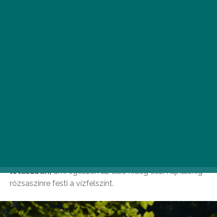
Fotó: Nemzeti Botanikus Kert, Vácrátót Facebook
Teljes pompájában gyönyörködhetünk a
Vácrátóti
Nemzeti Botanikus kert Nagy-taván virágzó indiai
lótuszban,
ami egészen az első hideg őszi hajnalokig
rózsaszínre festi a vízfelszínt.