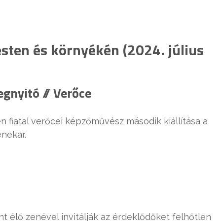
ten és környékén (2024. július
egnyitó // Verőce
ien fiatal verőcei képzőművész második kiállítása a
nekar.
t élő zenével invitálják az érdeklődőket felhőtlen