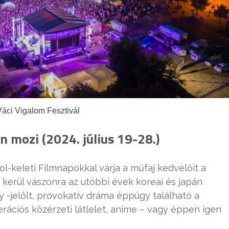
Váci Vigalom Fesztivál
n mozi (2024. július 19-28.)
vol-keleti Filmnapokkal várja a műfaj kedvelőit a
m kerül vászonra az utóbbi évek koreai és japán
y -jelölt, provokatív dráma éppúgy található a
erációs közérzeti látlelet, anime – vagy éppen igen