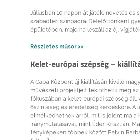
Júliusban 10 napon át játék, nevetés és s
szabadtéri színpadra. Délelőttönként gy
épületében, majd ha leszáll az éj, vígjá
Részletes műsor >>
Kelet-európai szépség – kiáll
A Capa Központ új kiállításán kiváló magy
művészeti projektjeit tekinthetik meg az
fókuszában a kelet-európai szépség áll,
őszinteség és eredetiség kérdésköre. A l
elmélkedhetnek arról, mit is jelent ma a
iránymutatásával, mint Éder Krisztián, Ma
fényképeken többek között Palvin Barba