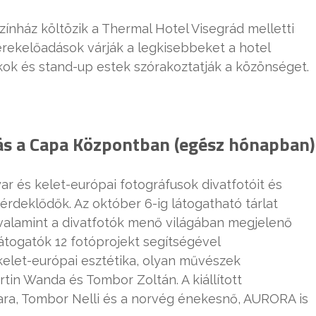
zínház költözik a Thermal Hotel Visegrád melletti
erekelőadások várják a legkisebbeket a hotel
tékok és stand-up estek szórakoztatják a közönséget.
ítás a Capa Központban (egész hónapban)
ar és kelet-európai fotográfusok divatfotóit és
 érdeklődők. Az október 6-ig látogatható tárlat
 valamint a divatfotók menő világában megjelenő
átogatók 12 fotóprojekt segítségével
 kelet-európai esztétika, olyan művészek
rtin Wanda és Tombor Zoltán. A kiállított
ra, Tombor Nelli és a norvég énekesnő, AURORA is