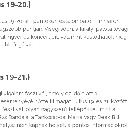
us 19-20.)
július 19-20-án, pénteken és szombaton! Immáron
gszebb pontján, Visegrádon, a királyi palota lovagi
vál ingyenes koncertjeit, valamint kóstolhatjuk meg
abb fogásait.
us 19-21.)
gi Vigalom fesztivál, amely ez idő alatt a
seményévé nőtte ki magát. Július 19. és 21. között
fesztivál, olyan nagyszerű fellépőkkel, mint a
zs Bandája, a Tankcsapda, Majka vagy Deák Bill
helyszínein kapnak helyet, a pontos információkról