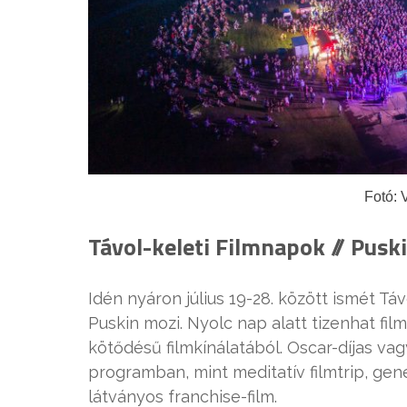
Fotó: 
Távol-keleti Filmnapok // Puski
Idén nyáron július 19-28. között ismét Tá
Puskin mozi. Nyolc nap alatt tizenhat fil
kötődésű filmkínálatából. Oscar-díjas vag
programban, mint meditatív filmtrip, gen
látványos franchise-film.