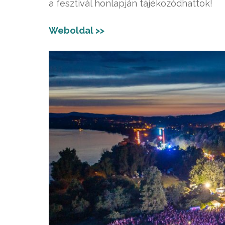
a fesztivál honlapján tájékozódhattok!
Weboldal >>