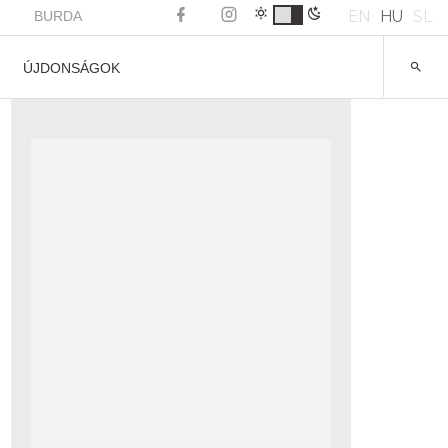
EN
HU
SL
BURDA
ÚJDONSÁGOK