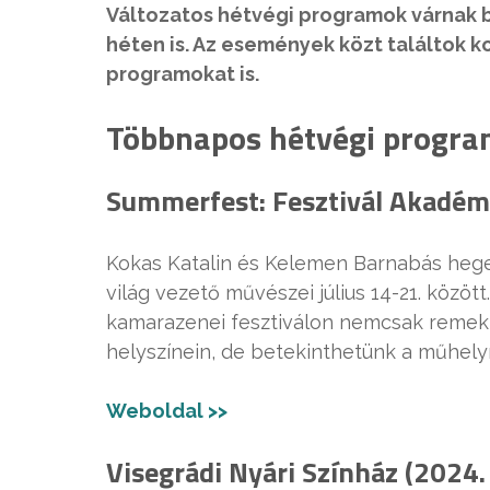
Változatos hétvégi programok várnak
héten is. Az események közt találtok ko
programokat is.
Többnapos hétvégi progra
Summerfest: Fesztivál Akadémi
Kokas Katalin és Kelemen Barnabás he
világ vezető művészei július 14-21. között
kamarazenei fesztiválon nemcsak remek 
helyszínein, de betekinthetünk a műhely
Weboldal >>
Visegrádi Nyári Színház (2024. 