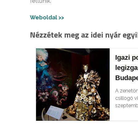
feltűnik.
Weboldal >>
Nézzétek meg az idei nyár egyi
Igazi p
legizga
Budape
A zenetör
csillogó v
szeptembe