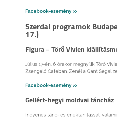
Facebook-esemény >>
Szerdai programok Budapes
17.)
Figura – Törő Vivien kiállításm
Július 17-én, 6 órakor megnyílik Törő Viv
Zsengélő Caféban. Zenél a Gant Segal ze
Facebook-esemény >>
Gellért-hegyi moldvai táncház
Ingyenes tánc- és énektanítással, valamin