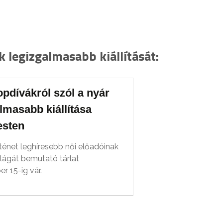
k legizgalmasabb kiállítását:
opdívákról szól a nyár
lmasabb kiállítása
sten
ténet leghíresebb női előadóinak
ilágát bemutató tárlat
r 15-ig vár.