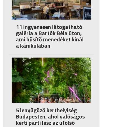
11 ingyenesen látogatható
galéria a Bartók Béla úton,
ami hűsítő menedéket kínál
a kánikulában
5 lenyűgöző kerthelyiség
Budapesten, ahol valóságos
kerti parti lesz az utolsó