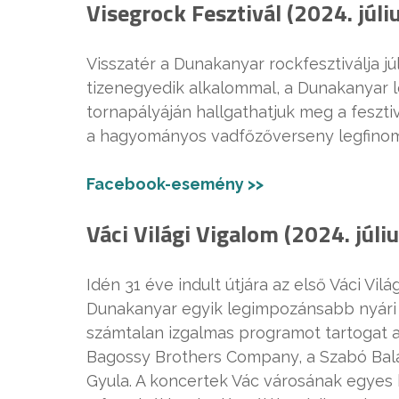
Visegrock Fesztivál (2024. júli
Visszatér a Dunakanyar rockfesztiválja 
tizenegyedik alkalommal, a Dunakanyar le
tornapályáján hallgathatjuk meg a feszti
a hagyományos vadfőzőverseny legfinom
Facebook-esemény >>
Váci Világi Vigalom (2024. júli
Idén 31 éve indult útjára az első Váci Vilá
Dunakanyar egyik legimpozánsabb nyári e
számtalan izgalmas programot tartogat a 
Bagossy Brothers Company, a Szabó Balá
Gyula. A koncertek Vác városának egyes 