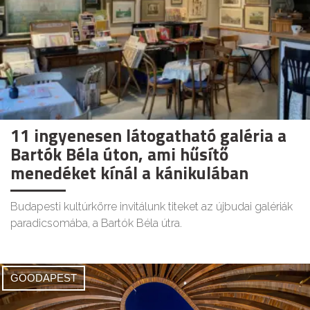
11 ingyenesen látogatható galéria a
Bartók Béla úton, ami hűsítő
menedéket kínál a kánikulában
Budapesti kultúrkörre invitálunk titeket az újbudai galériák
paradicsomába, a Bartók Béla útra.
GOODAPEST