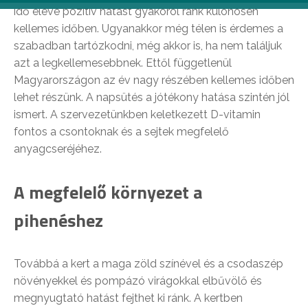
idő eleve pozitív hatást gyakorol ránk különösen
kellemes időben. Ugyanakkor még télen is érdemes a
szabadban tartózkodni, még akkor is, ha nem találjuk
azt a legkellemesebbnek. Ettől függetlenül
Magyarországon az év nagy részében kellemes időben
lehet részünk. A napsütés a jótékony hatása szintén jól
ismert. A szervezetünkben keletkezett D-vitamin
fontos a csontoknak és a sejtek megfelelő
anyagcseréjéhez.
A megfelelő környezet a
pihenéshez
Továbbá a kert a maga zöld színével és a csodaszép
növényekkel és pompázó virágokkal elbűvölő és
megnyugtató hatást fejthet ki ránk. A kertben