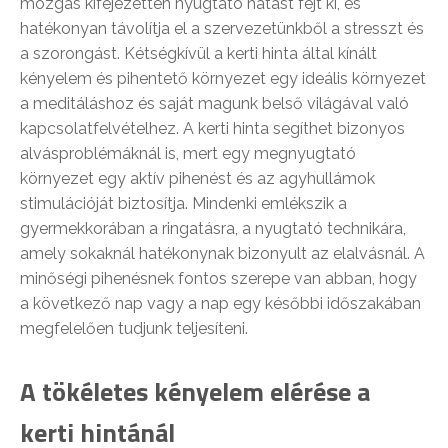
mozgás kifejezetten nyugtató hatást fejt ki, és
hatékonyan távolítja el a szervezetünkből a stresszt és
a szorongást. Kétségkívül a kerti hinta által kínált
kényelem és pihentető környezet egy ideális környezet
a meditáláshoz és saját magunk belső világával való
kapcsolatfelvételhez. A kerti hinta segíthet bizonyos
alvásproblémáknál is, mert egy megnyugtató
környezet egy aktív pihenést és az agyhullámok
stimulációját biztosítja. Mindenki emlékszik a
gyermekkorában a ringatásra, a nyugtató technikára,
amely sokaknál hatékonynak bizonyult az elalvásnál. A
minőségi pihenésnek fontos szerepe van abban, hogy
a következő nap vagy a nap egy későbbi időszakában
megfelelően tudjunk teljesíteni.
A tökéletes kényelem elérése a
kerti hintánál