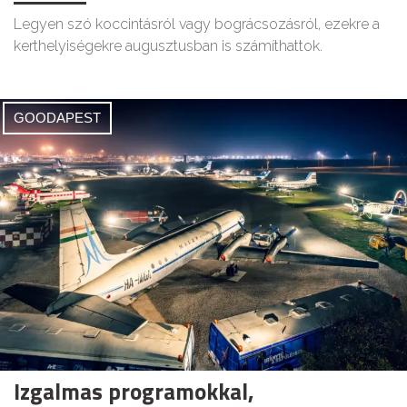
Legyen szó koccintásról vagy bográcsozásról, ezekre a
kerthelyiségekre augusztusban is számíthattok.
GOODAPEST
Izgalmas programokkal,