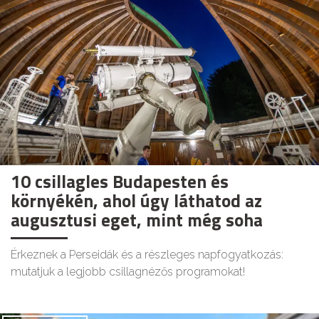
10 csillagles Budapesten és
környékén, ahol úgy láthatod az
augusztusi eget, mint még soha
Érkeznek a Perseidák és a részleges napfogyatkozás:
mutatjuk a legjobb csillagnézős programokat!