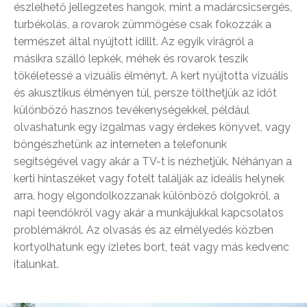
észlelhető jellegzetes hangok, mint a madárcsicsergés,
turbékolás, a rovarok zümmögése csak fokozzák a
természet által nyújtott idillt. Az egyik virágról a
másikra szálló lepkék, méhek és rovarok teszik
tökéletessé a vizuális élményt. A kert nyújtotta vizuális
és akusztikus élményen túl, persze tölthetjük az időt
különböző hasznos tevékenységekkel, például
olvashatunk egy izgalmas vagy érdekes könyvet, vagy
böngészhetünk az interneten a telefonunk
segítségével vagy akár a TV-t is nézhetjük. Néhányan a
kerti hintaszéket vagy fotelt találják az ideális helynek
arra, hogy elgondolkozzanak különböző dolgokról, a
napi teendőkről vagy akár a munkájukkal kapcsolatos
problémákról. Az olvasás és az elmélyedés közben
kortyolhatunk egy ízletes bort, teát vagy más kedvenc
italunkat.