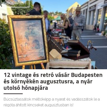
GOODAPEST
12 vintage és retró vásár Budapesten
és környékén augusztusra, a nyár
utolsó hónapjára
Búcsúztassátok méltóképp a nyarat és vadásszátok le a
régóta áhított kincseket augusztusban is!