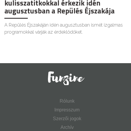
kulisszatitkokkal érkezik idén
augusztusban a Repülés Éjszakája
A Repülés Éjszakáján idén augusztusban ismét izgalmas
programokkal várják az érdeklődőket.
Rólunk
Impresszum
Szerzői jogok
Archív