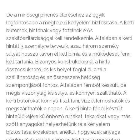
De a minőségi pihenés eléréséhez az egyik
legfontosabb a megfelelő kényelem biztosítása. A kerti
bútornak, hintának vagy fotelnek erős
szakítószilárdsággal kell rendelkeznie. Általában a kerti
hintát 3 személyre tervezik, azaz három személy
súlyát hosszú távon el kell bírnia és a működését fenn
kell tartania. Bizonyos konstrukcióknál a hinta
összecsukható, és kis helyet foglal el, ami a
szállíthatóság és az összeszerelhetőség
szempontjából fontos. Általában fémből készült, de
mégis viszonylag kis súlyú, és könnyen szállítható. A
kerti bútorokat könnyű tisztítani, vízzel lemoshatók és
megszáríthatók a napon. A kerti hinta fából készült
hintaülőkéjére különböző ruhákat, takarókat vagy más
szőtt anyagokat helyezhetünk rá a kényelem
biztosítása érdekében, anélkül, hogy ezek anyaga
sérülne. Különböző színű és kerti hinta méretéhez