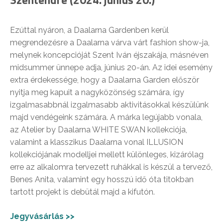
Ezúttal nyáron, a Daalarna Gardenben kerül
megrendezésre a Daalarna várva várt fashion show-ja,
melynek koncepcióját Szent Iván éjszakája, másnéven
midsummer ünnepe adja, június 20-án. Az idei esemény
extra érdekessége, hogy a Daalarna Garden először
nyitja meg kapuit a nagyközönség számára, így
izgalmasabbnál izgalmasabb aktivitásokkal készülünk
majd vendégeink számára. A márka legújabb vonala,
az Atelier by Daalarna WHITE SWAN kollekciója,
valamint a klasszikus Daalarna vonal ILLUSION
kollekciójának modelljei mellett különleges, kizárólag
erre az alkalomra tervezett ruhákkal is készül a tervező,
Benes Anita, valamint egy hosszú idő óta titokban
tartott projekt is debütál majd a kifutón.
Jegyvásárlás >>