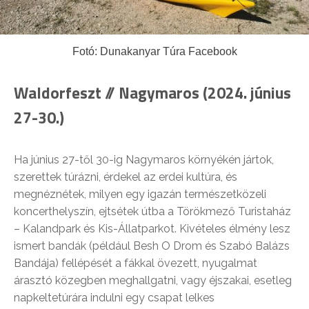
Fotó: Dunakanyar Túra Facebook
Waldorfeszt // Nagymaros (2024. június
27-30.)
Ha június 27-től 30-ig Nagymaros környékén jártok,
szerettek túrázni, érdekel az erdei kultúra, és
megnéznétek, milyen egy igazán természetközeli
koncerthelyszín, ejtsétek útba a Törökmező Turistaház
– Kalandpark és Kis-Állatparkot. Kivételes élmény lesz
ismert bandák (például Besh O Drom és Szabó Balázs
Bandája) fellépését a fákkal övezett, nyugalmat
árasztó közegben meghallgatni, vagy éjszakai, esetleg
napkeltetúrára indulni egy csapat lelkes