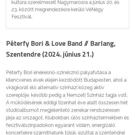
kultúra szerelmeseit Nagymarosra a június 20. és
23. között megrendezésre kerülő VéNégy
Fesztivál.
Péterfy Bori & Love Band // Barlang,
Szentendre (2024. június 21.)
Péterfy Bori énekesnő-színésznő pályafutása a
kilencvenes évek elején kezdődött Budapesten, ahol a
virágkorát élő alternatív színházi közeg aktív
szereplője, később pedig a Nemzeti Színház tagja volt.
A működésének eddigi tizenhat éve alatt összesen hét
stúdióalbumot megjelentető zenekar rendszeresen
járja az országot. Klubokban, ülős színháztermekben és
fesztiválszínpadokon egyaránt vidám, energizáló
koncertekre számíthatunk tőlük, ezúttal a szentendrei