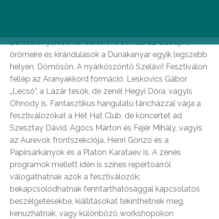
31. – június 2.)
Barátok, nyáresti koncertek, koccintás az élet apró
örömeire és kirándulások a Dunakanyar egyik legszebb
helyén, Dömösön. A nyárköszöntő Szeláví! Fesztiválon
fellép az Aranyakkord formáció, Leskovics Gábor
„Lecsó”, a Lázár tesók, de zenél Hegyi Dóra, vagyis
Ohnody is. Fantasztikus hangulatú táncházzal várja a
fesztiválozókat a Hét Hat Club, de koncertet ad
Szesztay Dávid, Agócs Márton és Fejér Mihály, vagyis
az Aurevoir. frontszekciója, Henri Gonzo és a
Papírsárkányok és a Platon Karataev is. A zenés
programok mellett idén is színes repertoárról
válogathatnak azok a fesztiválozók:
bekapcsolódhatnak fenntarthatósággal kapcsolatos
beszélgetésekbe, kiállításokat tekinthetnek meg,
kenuzhatnak, vagy különböző workshopokon