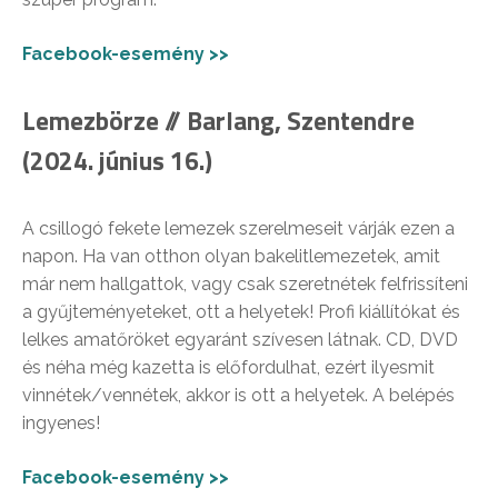
Facebook-esemény >>
Lemezbörze // Barlang, Szentendre
(2024. június 16.)
A csillogó fekete lemezek szerelmeseit várják ezen a
napon. Ha van otthon olyan bakelitlemezetek, amit
már nem hallgattok, vagy csak szeretnétek felfrissíteni
a gyűjteményeteket, ott a helyetek! Profi kiállítókat és
lelkes amatőröket egyaránt szívesen látnak. CD, DVD
és néha még kazetta is előfordulhat, ezért ilyesmit
vinnétek/vennétek, akkor is ott a helyetek. A belépés
ingyenes!
Facebook-esemény >>