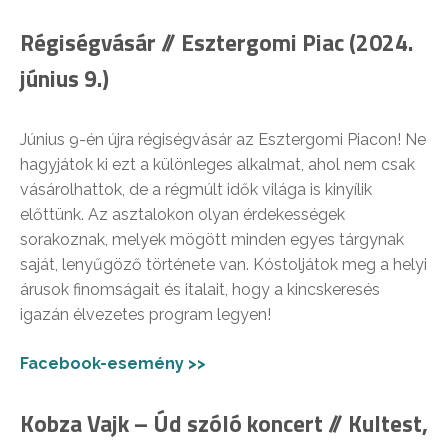
Régiségvásár // Esztergomi Piac (2024.
június 9.)
Június 9-én újra régiségvásár az Esztergomi Piacon! Ne
hagyjátok ki ezt a különleges alkalmat, ahol nem csak
vásárolhattok, de a régmúlt idők világa is kinyílik
előttünk. Az asztalokon olyan érdekességek
sorakoznak, melyek mögött minden egyes tárgynak
saját, lenyűgöző története van. Kóstoljátok meg a helyi
árusok finomságait és italait, hogy a kincskeresés
igazán élvezetes program legyen!
Facebook-esemény >>
Kobza Vajk – Úd szóló koncert // Kultest,