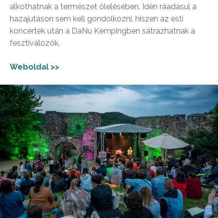
alkothatnak a természet ölelésében. Idén ráadásul a
hazajutáson sem kell gondolkozni, hiszen az esti
koncertek után a DaNu Kempingben sátrazhatnak a
fesztiválozók.
Weboldal >>