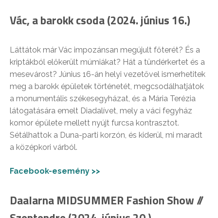
Vác, a barokk csoda (2024. június 16.)
Láttátok már Vác impozánsan megújult főterét? És a
kriptákból előkerült múmiákat? Hát a tündérkertet és a
mesevárost? Június 16-án helyi vezetővel ismerhetitek
meg a barokk épületek történetét, megcsodálhatjátok
a monumentális székesegyházat, és a Mária Terézia
látogatására emelt Diadalívet, mely a váci fegyház
komor épülete mellett nyújt furcsa kontrasztot.
Sétálhattok a Duna-parti korzón, és kiderül, mi maradt
a középkori várból.
Facebook-esemény >>
Daalarna MIDSUMMER Fashion Show //
Szentendre (2024. június 20.)