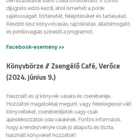
bemutatásával Bánó Csilla lovasoktató, II. szintű
díjugrató edző kezdi, ahol ismerteti a pónik
sajátosságait, történetét, felépítésüket és tartásukat.
Később lesz könyvolvasás, rajzoktatás, állatsimogató
és pónilovaglás színesíti a programot.
Facebook-esemény >>
Könyvbörze // Zsengélő Café, Verőce
(2024. június 9.)
Használt és új könyvek vására és csereberéje.
Hozzátok magatokkal megunt, vagy feleslegessé vált
könyveiteket, csereberéljetek vagy csak
ajándékozzátok oda valakinek. Fontos információ,
hogy a rendezvényre csak jó állapotú és tiszta,
használt könyveket hozzatok!