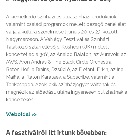
A kiemelkedő színházi és utcaszínházi produkciók,
valamint családi programok mellett pezsgő zenei élet
várja a kultúra szerelmeseit június 20. és 23. között
Nagymaroson. A VéNégy Fesztivál és Színházi
Találkozó sztárfellépője, Kosheen (UK) mellett
koncertet ad a 30Y, az Analog Balaton, az Aurevoir., az
AWS, Aron Andras & The Black Circle Orchestra,
Beton.Hofi, a Brains, Dzsúdló, az Elefánt, Firkin, az Irie
Maffia, a Platon Karataev, a Subscribe, valamint a
Tankcsapda. Azok, akik színházjegyet váltanak és
megnézik az előadást, utána ingyenesen bulizhatnak a
koncerteken.
Weboldal >>
A fesztiválról itt írtunk bővebben: