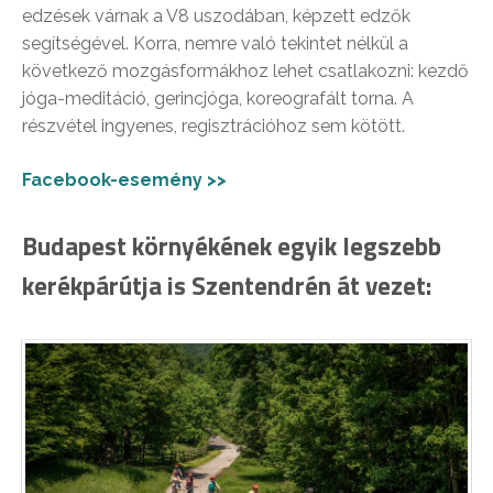
edzések várnak a V8 uszodában, képzett edzők
segítségével. Korra, nemre való tekintet nélkül a
következő mozgásformákhoz lehet csatlakozni: kezdő
jóga-meditáció, gerincjóga, koreografált torna. A
részvétel ingyenes, regisztrációhoz sem kötött.
Facebook-esemény >>
Budapest környékének egyik legszebb
kerékpárútja is Szentendrén át vezet: