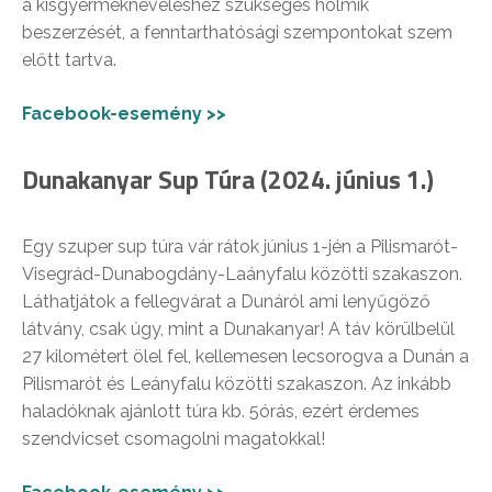
a kisgyermekneveléshez szükséges holmik
beszerzését, a fenntarthatósági szempontokat szem
előtt tartva.
Facebook-esemény >>
Dunakanyar Sup Túra (2024. június 1.)
Egy szuper sup túra vár rátok június 1-jén a Pilismarót-
Visegrád-Dunabogdány-Laányfalu közötti szakaszon.
Láthatjátok a fellegvárat a Dunáról ami lenyűgöző
látvány, csak úgy, mint a Dunakanyar! A táv körülbelül
27 kilométert ölel fel, kellemesen lecsorogva a Dunán a
Pilismarót és Leányfalu közötti szakaszon. Az inkább
haladóknak ajánlott túra kb. 5órás, ezért érdemes
szendvicset csomagolni magatokkal!