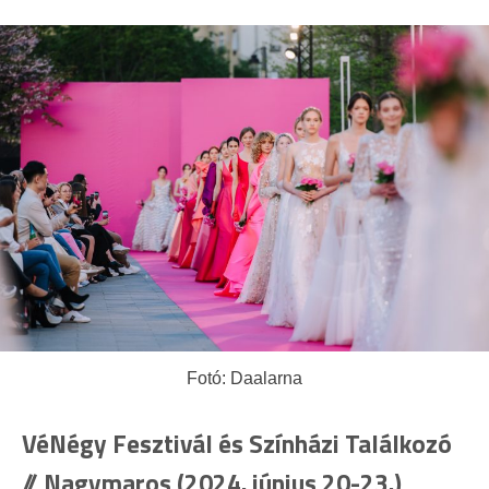
Fotó: Daalarna
VéNégy Fesztivál és Színházi Találkozó
// Nagymaros (2024. június 20-23.)