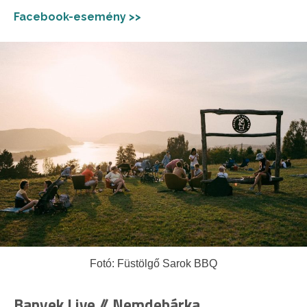
Facebook-esemény >>
Fotó: Füstölgő Sarok BBQ
Banyek Live // Nemdebárka,