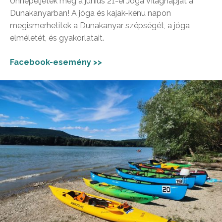
Ünnepeljétek meg a június 21-ei Jóga Világnapját a
Dunakanyarban! A jóga és kajak-kenu napon
megismerhetitek a Dunakanyar szépségét, a jóga
elméletét, és gyakorlatait.
Facebook-esemény >>