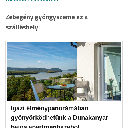
Zebegény gyöngyszeme ez a
szálláshely:
Igazi élménypanorámában
gyönyörködhetünk a Dunakanyar
bájos apartmanházából