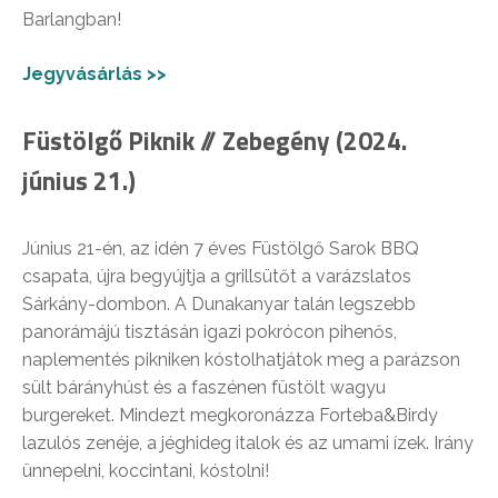
Barlangban!
Jegyvásárlás >>
Füstölgő Piknik // Zebegény (2024.
június 21.)
Június 21-én, az idén 7 éves Füstölgő Sarok BBQ
csapata, újra begyújtja a grillsütőt a varázslatos
Sárkány-dombon. A Dunakanyar talán legszebb
panorámájú tisztásán igazi pokrócon pihenős,
naplementés pikniken kóstolhatjátok meg a parázson
sült bárányhúst és a faszénen füstölt wagyu
burgereket. Mindezt megkoronázza Forteba&Birdy
lazulós zenéje, a jéghideg italok és az umami ízek. Irány
ünnepelni, koccintani, kóstolni!