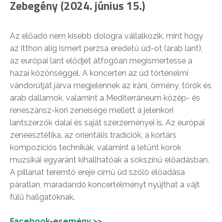
Zebegény (2024. június 15.)
Az előadó nem kisebb dologra vállalkozik, mint hogy
az itthon alig ismert perzsa eredetű úd-ot (arab lant),
az európai lant elődjét átfogóan megismertesse a
hazai közönséggel. A koncerten az úd történelmi
vándorútját járva megjelennek az iráni, örmény, török és
arab dallamok, valamint a Mediterráneum közép- és
reneszánsz-kori zeneisége mellett a jelenkori
lantszerzők dalai és saját szerzeményei is. Az európai
zeneesztétika, az orientális tradíciók, a kortárs
kompozíciós technikák, valamint a letűnt korok
muzsikái egyaránt kihallhatóak a sokszínű előadásban.
A pillanat teremtő ereje című úd szóló előadása
páratlan, maradandó koncertélményt nyújthat a vájt
fülű hallgatóknak.
Facebook-esemény >>