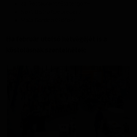
42 Restaurant (Esztergom)
Next Bistro (Debrecen)
Mala Garden (Siófok)
Ha február utolsó hétvégéjét is a
kóstolásnak szentelnétek: