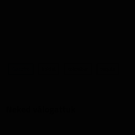
Gasztro
koktél
koktélbár
tequila
Neked válogattuk