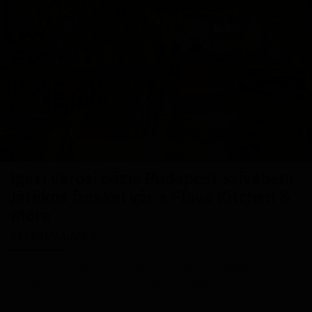
Igazi városi oázis Budapest szívében:
Játékos ízekkel vár a Flava Kitchen &
More
ÉTTEREMAJÁNLÓ
Feltűnően, mégsem hivalkodva invitál országhatárokat
átszelő kulináris utazásra a Flava Kitchen.