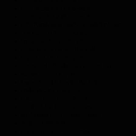
Múzsa Bar (Budapest)
Virtu Restaurant (Budapest)
Good Spirit Bar (Budapest)
Hotel Vinifera Wine&Spa (Balatonfüred)
LUA Resort (Balatonfüred)
ÉgSzínKék Balatonfüred
Avalon Resort & Spa (Miskolc)
Higgi The Tiki Bar (Győr)
Szomszéd Koktélbár és Kávézó (Győr)
Apátúr Sörház (Győr)
Sieger Sport & Gastro Bar (Győr)
Partisan Cafe & Bar (Pécs)
Made In Pécs Café (Pécs)
Contrast Bar (Zalaegerszeg)
Bel Mondo Club (Szombathely)
Turner’s Cafe (Sárvár)
Piac42 Bisztró (Esztergom)