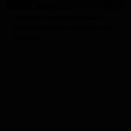
Korlátlanul kóstolhatunk kávét
Buda indusztriális helyszínén egy
hétvégén át
Február utolsó hétvégéjén a Millenáris ad otthont
a hazai kávé- és bárvilág meghatározó
eseményének, a 14. alkalommal megrendezésre
kerülő KávéBár Bazárnak.