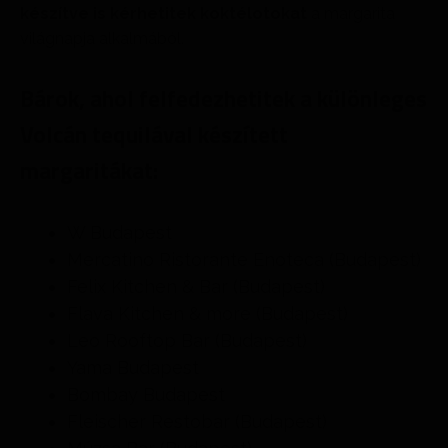
készítve is kérhetitek koktélotokat
a margarita
világnapja alkalmából.
Bárok, ahol felfedezhetitek a különleges
Volcán tequilával készített
margaritákat:
W Budapest
Mercatino Ristorante Enoteca (Budapest)
Felix Kitchen & Bar (Budapest)
Flava Kitchen & more (Budapest)
Leo Rooftop Bar (Budapest)
Yama Budapest
Bombay Budapest
Fleischer Restobar (Budapest)