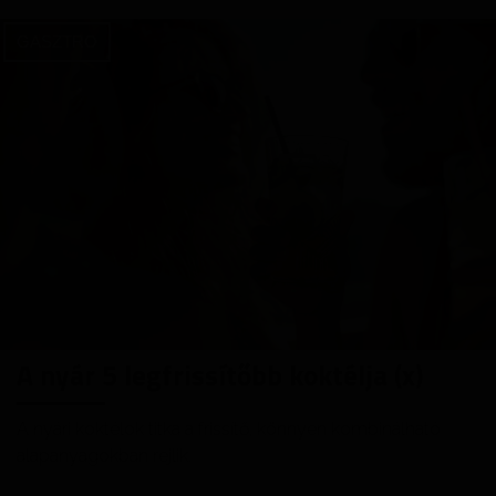
GASZTRO
A nyár 5 legfrissítőbb koktélja (x)
A nyári koktélok titka a frissítő, könnyen kombinálható
alapanyagokban rejlik.