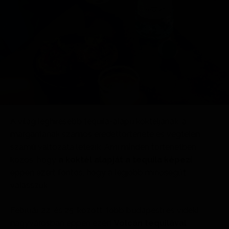
A világ leghíresebb tequila-alapú koktéljának, a
margaritának számos eredettörténete és végtelen
számú változata létezik. Ami minden történetben
közös, hogy
a koktél alapját a tequila képezi
,
éppen ezért fontos, hogy a legjobb minőségűt
válasszuk.
Február 22. és 25. között, több budapesti és vidéki
nagyvárosban éppen ezért
Volcán tequilával