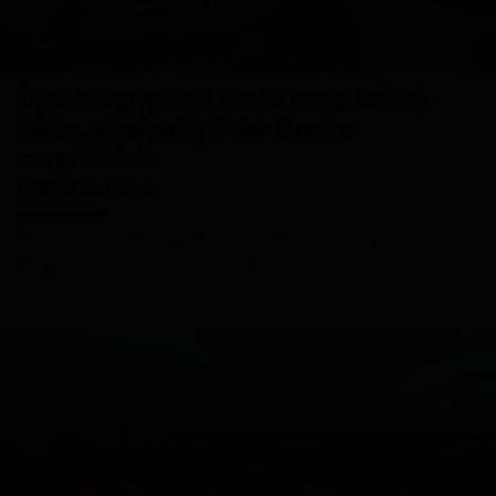
Újra megnyitott Buda nagy múltú
bárja, ahol még Yoko Ono is
megfordult
ÉTTEREMAJÁNLÓ
Mindenkinek van legalább egy ismerőse vagy rokona, aki
megfordult már a legendás Miniatűrben.
GOODAPEST