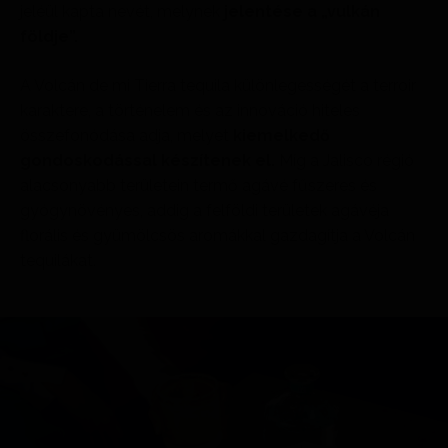
jeléül kapta nevét, melynek
jelentése a „vulkán
földje”.
A Volcán de mi Tierra tequila különlegességét a terroir
karaktere, a történelem és az innováció hiteles
összefonódása adja, melyet
kiemelkedő
gondoskodással készítenek el.
Míg a Jalisco régió
alacsonyabb területein termő agávé fűszeres és
gyógynövényes, addig a felföldi területek agávéja
florális és gyümölcsös aromákkal gazdagítja a Volcán
tequilákat.