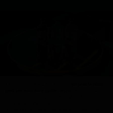
A Volcán de mi Tierra tequila valódi
története több
mint 200 ezer évre nyúlik vissza
, amikor is a Tequila
nevű vulkán kitörése örökre megváltoztatta Jalisco
régió talajának minőségét és összetételét. A Volcán de
mi Tierra a régió eredetének és örökségének tisztelete