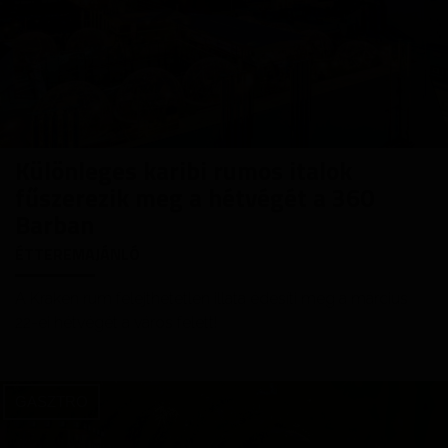
Különleges karibi rumos italok
fűszerezik meg a hétvégét a 360
Barban
ÉTTEREMAJÁNLÓ
A Kraken rum felejthetetlen illata édesíti meg a március
22-ei hétvégét a város felett!
GASZTRO