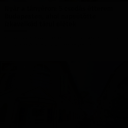
Nyár a tányéron: 5 csodás étterem
Budapesten, ahol napsütötte
ízkavalkád tárul elétek
Íme, öt igazán különleges étterem Budapesten, ahol csak
úgy sütkérezhettek a gasztroélményekben.
GASZTRO.EXTRA