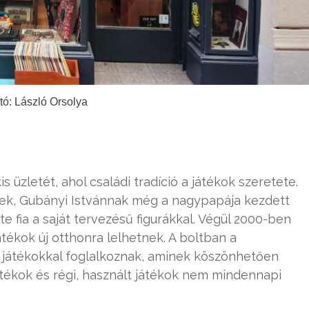
tó: László Orsolya
is üzletét, ahol családi tradíció a játékok szeretete.
nek, Gubányi Istvánnak még a nagypapája kezdett
e fia a saját tervezésű figurákkal. Végül 2000-ben
átékok új otthonra lelhetnek. A boltban a
ró játékokkal foglalkoznak, aminek köszönhetően
tékok és régi, használt játékok nem mindennapi