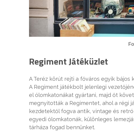
Fo
Regiment Játéküzlet
A Teréz körút rejti a főváros egyik bájos k
A Regiment játékbolt jelenlegi vezetőjé
el ólomkatonákat gyártani, majd őt követt
megnyitották a Regimentet, ahol a régi j
kezdetektől fogva antik, vintage és ret
egyedi ólomkatonák, különleges lemezjá
tárháza fogad bennünket.