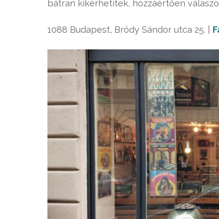
bátran kikérhetitek, hozzáértően válasz
1088 Budapest, Bródy Sándor utca 25. |
F