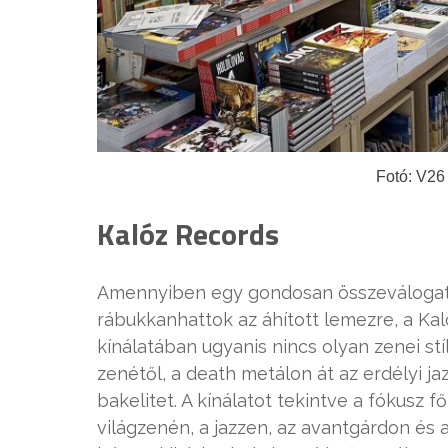
Fotó: V26
Kalóz Records
Amennyiben egy gondosan összeválogatot
rábukkanhattok az áhított lemezre, a Kalóz
kínálatában ugyanis nincs olyan zenei st
zenétől, a death metálon át az erdélyi ja
bakelitet. A kínálatot tekintve a fókusz 
világzenén, a jazzen, az avantgárdon és