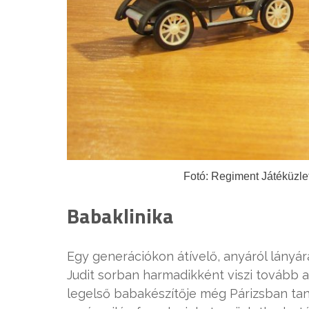
Fotó: Regiment Játéküzle
Babaklinika
Egy generációkon átívelő, anyáról lányára
Judit sorban harmadikként viszi tovább a
legelső babakészítője még Párizsban tanu