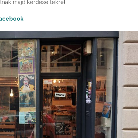
olnak majd kérdéseitekre!
acebook