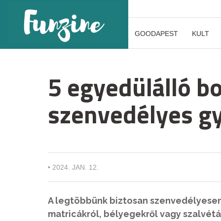
GOODAPEST
KULT
5 egyedülálló b
szenvedélyes g
•
2024. JAN. 12.
A legtöbbünk biztosan szenvedélyesen
matricákról, bélyegekről vagy szalvéták