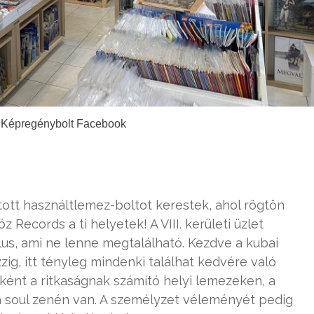
 Képregénybolt Facebook
t használtlemez-boltot kerestek, ahol rögtön
 Records a ti helyetek! A VIII. kerületi üzlet
ílus, ami ne lenne megtalálható. Kezdve a kubai
zzig, itt tényleg mindenki találhat kedvére való
főként a ritkaságnak számító helyi lemezeken, a
 a soul zenén van. A személyzet véleményét pedig