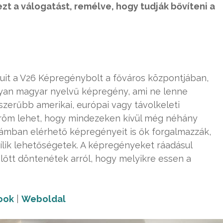
zt a válogatást, remélve, hogy tudják bővíteni a
it a V26 Képregénybolt a főváros központjában,
olyan magyar nyelvű képregény, ami ne lenne
szerűbb amerikai, európai vagy távolkeleti
 öröm lehet, hogy mindezeken kívül még néhány
zámban elérhető képregényeit is ők forgalmazzák,
ílik lehetőségetek. A képregényeket ráadásul
előtt döntenétek arról, hogy melyikre essen a
ook
|
Weboldal