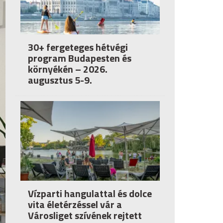
30+ fergeteges hétvégi
program Budapesten és
környékén – 2026.
augusztus 5-9.
Vízparti hangulattal és dolce
vita életérzéssel vár a
Városliget szívének rejtett