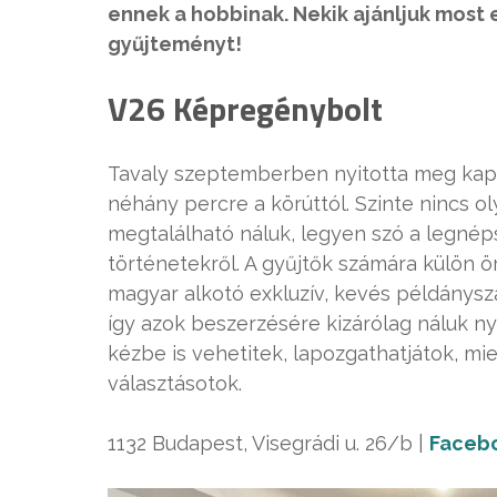
ennek a hobbinak. Nekik ajánljuk most e
gyűjteményt!
V26 Képregénybolt
Tavaly szeptemberben nyitotta meg kapu
néhány percre a körúttól. Szinte nincs 
megtalálható náluk, legyen szó a legnép
történetekről. A gyűjtők számára külön
magyar alkotó exkluzív, kevés példánys
így azok beszerzésére kizárólag náluk ny
kézbe is vehetitek, lapozgathatjátok, mi
választásotok.
1132 Budapest, Visegrádi u. 26/b |
Faceb