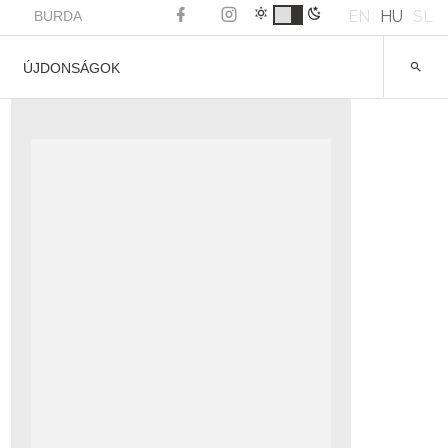
EN
HU
SL
BURDA
ÚJDONSÁGOK