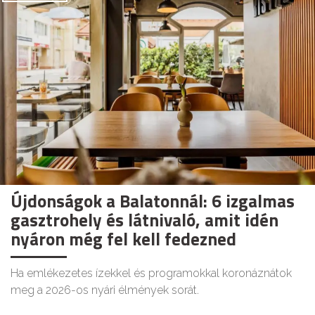
Újdonságok a Balatonnál: 6 izgalmas
gasztrohely és látnivaló, amit idén
nyáron még fel kell fedezned
Ha emlékezetes ízekkel és programokkal koronáznátok
meg a 2026-os nyári élmények sorát.