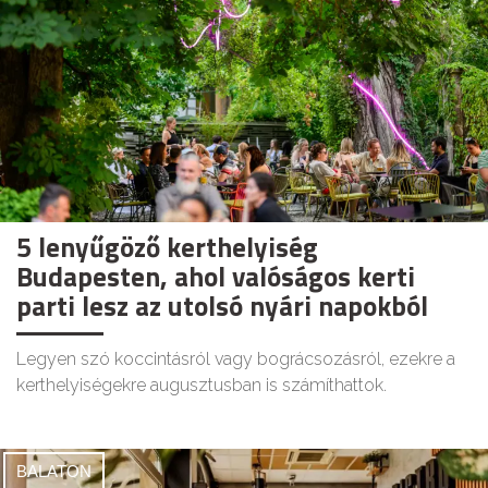
5 lenyűgöző kerthelyiség
Budapesten, ahol valóságos kerti
parti lesz az utolsó nyári napokból
Legyen szó koccintásról vagy bográcsozásról, ezekre a
kerthelyiségekre augusztusban is számíthattok.
BALATON