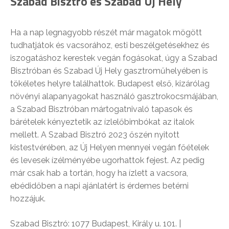
Szabad Bisztró és Szabad Új Hely
Ha a nap legnagyobb részét már magatok mögött
tudhatjátok és vacsorához, esti beszélgetésekhez és
iszogatáshoz kerestek vegán fogásokat, úgy a Szabad
Bisztróban és Szabad Új Hely gasztroműhelyében is
tökéletes helyre találhattok. Budapest első, kizárólag
növényi alapanyagokat használó gasztrokocsmájában,
a Szabad Bisztróban mártogatnivaló tapasok és
bárételek kényeztetik az ízlelőbimbókat az italok
mellett. A Szabad Bisztró 2023 őszén nyitott
kistestvérében, az Új Helyen mennyei vegán főételek
és levesek ízélményébe ugorhattok fejest. Az pedig
már csak hab a tortán, hogy ha ízlett a vacsora,
ebédidőben a napi ajánlatért is érdemes betérni
hozzájuk.
Szabad Bisztró: 1077 Budapest, Király u. 101. |