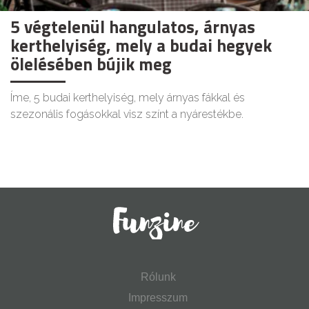
5 végtelenül hangulatos, árnyas
kerthelyiség, mely a budai hegyek
ölelésében bújik meg
Íme, 5 budai kerthelyiség, mely árnyas fákkal és
szezonális fogásokkal visz színt a nyárestékbe.
Rólunk
Impresszum