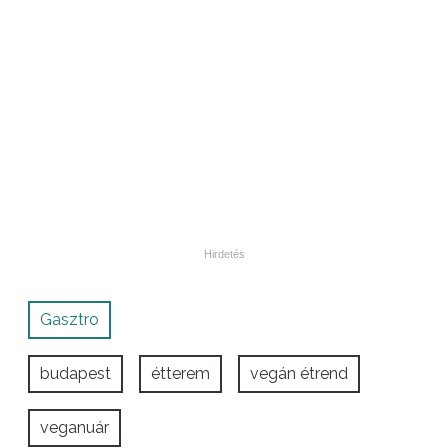
Gasztro
budapest
étterem
vegán étrend
veganuár