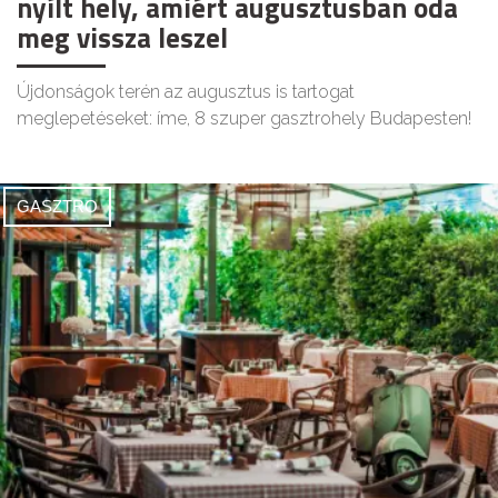
nyílt hely, amiért augusztusban oda
meg vissza leszel
Újdonságok terén az augusztus is tartogat
meglepetéseket: íme, 8 szuper gasztrohely Budapesten!
GASZTRO