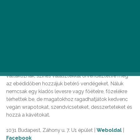
The Planteen
Magyarország első vegán katintja, a The Planteen a
Graphisoft Park ölelésében nyitott meg. A The
Planteen szemet- és ízlelőbimbókat gyönyörködtető
kínálatában márpedig minden megtalálható, mire éhes
vegán csak vágyhat. Nem túlzás azt mondani, hogy a
heti és napi kínálatban őrülten finom ételek
váltakoznak, színes választékkal örvendeztetve meg
az ebédidőben hozzájuk betérő vendégeket. Náluk
nemcsak egy kiadós levesre vagy főételre, főzelékre
térhettek be, de magatokhoz ragadhatjátok kedvenc
vegán wrapotokat, szendvicseteket, desszerteteket és
hozzá a kávétokat.
1031 Budapest, Záhony u. 7. U1 épület |
Weboldal
|
Facebook