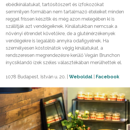
ebédkínálatukat, tartósítószert és ízfokozókat
semmilyen formában nem tartalmazó ételeiket minden
reggel frissen készítik és még azon melegében ki is
szállítják azt vendégeiknek. Kínálatukban nemcsak a
növényi étrendet követőkre, de a gluténérzékenyek
vendégekre is legalább annyira odafigyelnek. Ha
személyesen kóstolnátok végig kínálatukat, a
rendszeresen megrendezésre kerülő Vegán Brunchon
ínycsiklandó ízek széles választékában merülhettek el.
1078 Budapest, István u. 20. |
Weboldal
|
Facebook