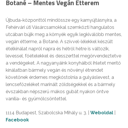
Botané – Mentes Vegán Étterem
Újbuda-központtól mindössze egy karnyújtásnyira, a
Fehérvári úti Vásárcsarnokkal szemközti hangulatos
utcában bújik meg a környék egyik legkiválóbb mentes,
vegán étterme, a Botané. A szívvel-lélekkel készült
ételkínálat napról napra és hétről hétre is változik,
levessel, főételekkel és desszerttel megörvendeztetve
a vendégeket. A nagyanyáink konyháiból ihletet merítő
kínálatban bármely vegán és növényi étrendet
követőnek érdemes megkóstolnia a gulyáslevest, a
lencsefőzeléket marinált zöldségekkel és a bármely
évszakban népszerű mákos gubát nyakon öntve
vanília- és gyümölcsöntettel.
1114 Budapest, Szabolcska Mihály u. 3. |
Weboldal
|
Facebook