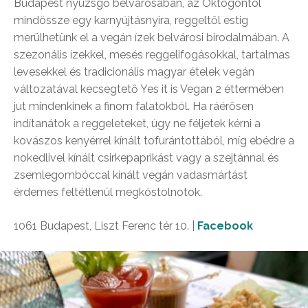
Budapest nyüzsgő belvárosában, az Oktogontól
mindössze egy karnyújtásnyira, reggeltől estig
merülhetünk el a vegán ízek belvárosi birodalmában. A
szezonális ízekkel, mesés reggelifogásokkal, tartalmas
levesekkel és tradicionális magyar ételek vegán
változatával kecsegtető Yes it is Vegan 2 éttermében
jut mindenkinek a finom falatokból. Ha ráérősen
indítanátok a reggeleteket, úgy ne féljetek kérni a
kovászos kenyérrel kínált tofurántottából, míg ebédre a
nokedlivel kínált csirkepaprikást vagy a szejtánnal és
zsemlegombóccal kínált vegán vadasmártást
érdemes feltétlenül megkóstolnotok.
1061 Budapest, Liszt Ferenc tér 10. |
Facebook