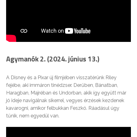
Agymanók 2. (2024. június 13.)
A Disney és a Pixar új filmjében visszatérünk Riley
fejébe, aki immáron tinédzser. Derűben, Bánatban,
Haragban, Majréban és Undorban, akik így együtt már
jó ideje navigálnak sikerrel, vegyes érzések kezdenek
kavarogni, amikor felbukkan Feszkó. Ráadásul úgy
tűnik, nem egyedül van.