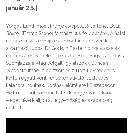
január 25.)
Yorgos Lanthimos új filmje elképesztő történet Bella
Baxter (Emma Stone) fantasztikus fejlődéséről. A fiatal
nőt a zseniális elméjű és szokatlan módszereket
alkalmazó tudós, Dr. Godwin Baxter hozza vissza az
életbe. A férfi védelmét élvezve, Bella vágyik a tudásra.
Szomjazza a világ dolgait, így elszökik Duncan
Wedderburnnel, a dörzsölt és züllött ügyvéddel, s
ketten együtt kontinenseken átívelő, szélsebes
kalandra indulnak. Korának előítéleteitől szabadon,
Bella roppant iramban fejlődik, hogy szándékának
eleget téve kiálljon az egyenlőség és szabadság
mellett.