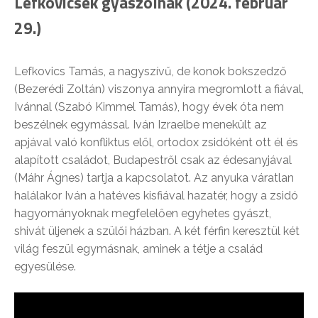
Lefkovicsék gyászolnak (2024. február
29.)
Lefkovics Tamás, a nagyszívű, de konok bokszedző
(Bezerédi Zoltán) viszonya annyira megromlott a fiával,
Ivánnal (Szabó Kimmel Tamás), hogy évek óta nem
beszélnek egymással. Iván Izraelbe menekült az
apjával való konfliktus elől, ortodox zsidóként ott él és
alapított családot, Budapestről csak az édesanyjával
(Máhr Ágnes) tartja a kapcsolatot. Az anyuka váratlan
halálakor Iván a hatéves kisfiával hazatér, hogy a zsidó
hagyományoknak megfelelően egyhetes gyászt,
shivát üljenek a szülői házban. A két férfin keresztül két
világ feszül egymásnak, aminek a tétje a család
egyesülése.