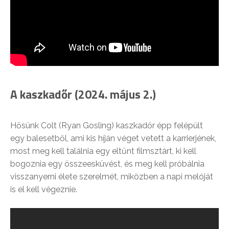
A kaszkadőr (2024. május 2.)
Hősünk Colt (Ryan Gosling) kaszkadőr épp felépült
egy balesetből, ami kis híján véget vetett a karrierjének,
most meg kell találnia egy eltűnt filmsztárt, ki kell
bogoznia egy összeesküvést, és meg kell próbálnia
visszanyerni élete szerelmét, miközben a napi melóját
is el kell végeznie.