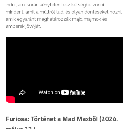
indul, ami során kénytelen lesz kétségbe vonni
mindent, amit a múltról tud, és olyan döntéseket hozni,
amik egyaránt meghatározzák majd majmok és
emberek jövőjét.
Furiosa: Történet a Mad Maxből (2024.