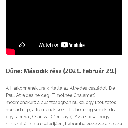
Dűne: Második rész (2024. február 29.)
A Harkonnenek ura kiirtatta az Atreides családot. De
Paul Atreides herceg (Timothée Chalamet)
megmenekült: a pusztaságban bujkál egy titokzatos,
nomád nép, a fremenek között, ahol megismerkedik
egy lánnyal, Csanival (Zendaya). Az a sorsa, hogy
bosszút álljon a családjáért, háborúba vezesse a hozzá