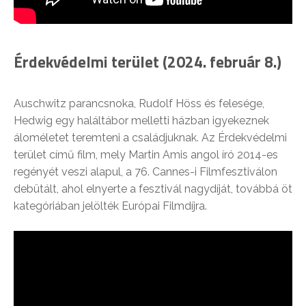
Érdekvédelmi terület (2024. február 8.)
Auschwitz parancsnoka, Rudolf Höss és felesége,
Hedwig egy haláltábor melletti házban igyekeznek
áloméletet teremteni a családjuknak. Az Érdekvédelmi
terület című film, mely Martin Amis angol író 2014-es
regényét veszi alapul, a 76. Cannes-i Filmfesztiválon
debütált, ahol elnyerte a fesztivál nagydíját, továbbá öt
kategóriában jelölték Európai Filmdíjra.