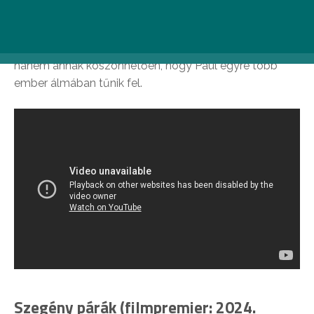
érezte, karrierje zsákutcába került, és folyamatosan
frusztrálták a kollégái sikerei. A hírnév most mégis
utoléri, de nem a végre-valahára megírt könyvének,
hanem annak köszönhetően, hogy Paul egyre több
ember álmában tűnik fel.
Szegény párák (filmpremier: 2024.