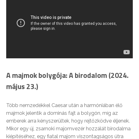
A majmok bolygója: A birodalom (2024.
május 23.)
Több nemzedékkel Caesar után a harmóniában élő
majmok jelentik a dominás fajt a bolygón, míg az
emberek arra kényszerültek, hogy rejtőzködve éljenek.
Mikor egy új, zsarnoki majomvezér hozzálát birodalma
kiépítéséhez, egy fiatal majom viszontagságos útra