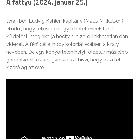
A fattyú (2024. január 25.)
1755-ben Ludvig Kahlen kapitány (Mads Mikkelsen)
elindul, hogy teljesítsen egy lehetetlennek tűnő
küldetést: meg akarja hódítani a zord, lakhatatlan dán
vidéket. A férfi célja, hogy kolóniát építsen a király
nevében. De egy könyörtelen helyi földesúr másképp
gondolkodik és arrogánsan azt hiszi, hogy ez a föld
kizárólag az övé.