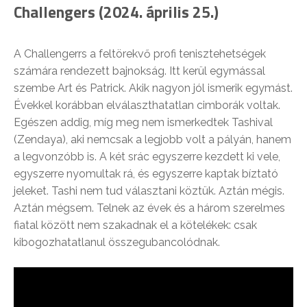
Challengers (2024. április 25.)
A Challengerrs a feltörekvő profi tenisztehetségek
számára rendezett bajnokság. Itt kerül egymással
szembe Art és Patrick. Akik nagyon jól ismerik egymást.
Évekkel korábban elválaszthatatlan cimborák voltak.
Egészen addig, míg meg nem ismerkedtek Tashival
(Zendaya), aki nemcsak a legjobb volt a pályán, hanem
a legvonzóbb is. A két srác egyszerre kezdett ki vele,
egyszerre nyomultak rá, és egyszerre kaptak bíztató
jeleket. Tashi nem tud választani köztük. Aztán mégis.
Aztán mégsem. Telnek az évek és a három szerelmes
fiatal között nem szakadnak el a kötelékek: csak
kibogozhatatlanul összegubancolódnak.