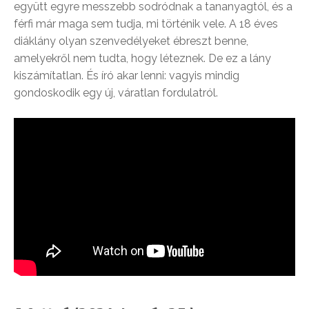
együtt egyre messzebb sodródnak a tananyagtól, és a
férfi már maga sem tudja, mi történik vele. A 18 éves
diáklány olyan szenvedélyeket ébreszt benne,
amelyekről nem tudta, hogy léteznek. De ez a lány
kiszámítatlan. És író akar lenni: vagyis mindig
gondoskodik egy új, váratlan fordulatról.