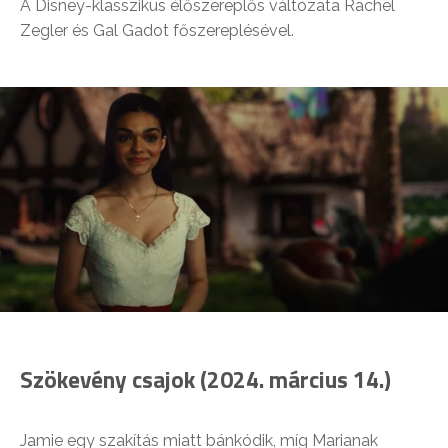
A Disney-klasszikus élőszereplős változata Rachel
Zegler és Gal Gadot főszereplésével.
Szökevény csajok (2024. március 14.)
Jamie egy szakítás miatt bánkódik, míg Marianak