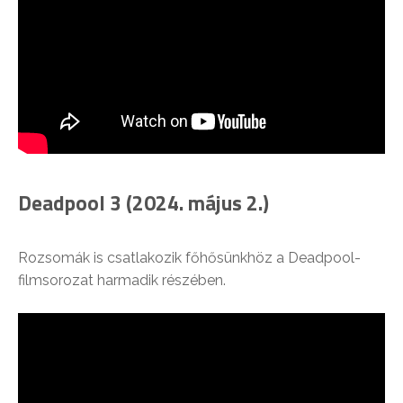
Deadpool 3 (2024. május 2.)
Rozsomák is csatlakozik főhősünkhöz a Deadpool-
filmsorozat harmadik részében.