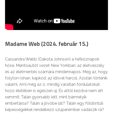
Madame Web (2024. február 15.)
Cassandra Webb (Dakota Johnson) a hétköznapok
hőse. Mentőautót vezet New Yorkban: az életveszély
és az életmentés számára mindennapos. Meg az, hogy
folyton rohan, kapkod, az idővel harcol. Azután történik
valami. Ami még az ő, mindig váratlan fordulatokat
hozó életében is egészen új. És attól kezdve nem ért
semmit: Talán gyorsabb lett, mint bármelyik
embertársa? Talán a jövőbe lát? Talán egy földöntúli
képességekkel rendelkező szuperember vadászik rá?