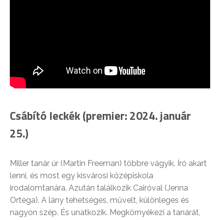
Csábító leckék (premier: 2024. január
25.)
Miller tanár úr (Martin Freeman) többre vágyik. Író akart
lenni, és most egy kisvárosi középiskola
irodalomtanára. Azután találkozik Cairóval (Jenna
Ortega). A lány tehetséges, művelt, különleges és
nagyon szép. És unatkozik. Megkörnyékezi a tanárát,