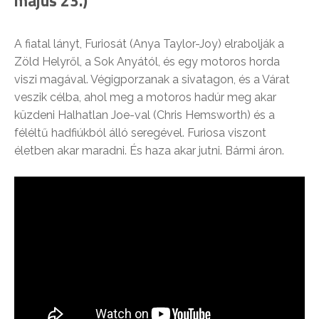
május 23.)
A fiatal lányt, Furiosát (Anya Taylor-Joy) elrabolják a
Zöld Helyről, a Sok Anyától, és egy motoros horda
viszi magával. Végigporzanak a sivatagon, és a Várat
veszik célba, ahol meg a motoros hadúr meg akar
küzdeni Halhatlan Joe-val (Chris Hemsworth) és a
féléltű hadfiúkból álló seregével. Furiosa viszont
életben akar maradni. És haza akar jutni. Bármi áron.