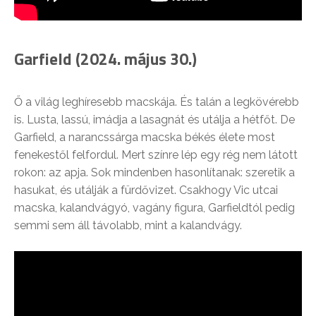
Garfield (2024. május 30.)
Ő a világ leghíresebb macskája. És talán a legkövérebb
is. Lusta, lassú, imádja a lasagnát és utálja a hétfőt. De
Garfield, a narancssárga macska békés élete most
fenekestől felfordul. Mert színre lép egy rég nem látott
rokon: az apja. Sok mindenben hasonlítanak: szeretik a
hasukat, és utálják a fürdővizet. Csakhogy Vic utcai
macska, kalandvágyó, vagány figura, Garfieldtól pedig
semmi sem áll távolabb, mint a kalandvágy.