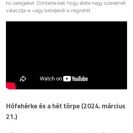
hű seregeket. Döntenie kell, hogy élete nagy szerelmét
választja-e, vagy beteljesíti a végzetét.
Hófehérke és a hét törpe (2024. március
21.)