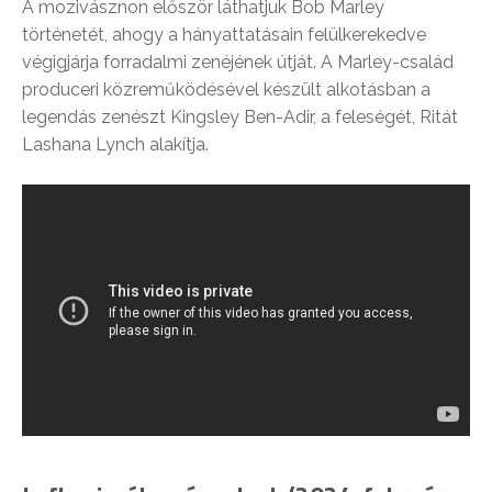
A mozivásznon először láthatjuk Bob Marley
történetét, ahogy a hányattatásain felülkerekedve
végigjárja forradalmi zenéjének útját. A Marley-család
produceri közreműködésével készült alkotásban a
legendás zenészt Kingsley Ben-Adir, a feleségét, Ritát
Lashana Lynch alakítja.